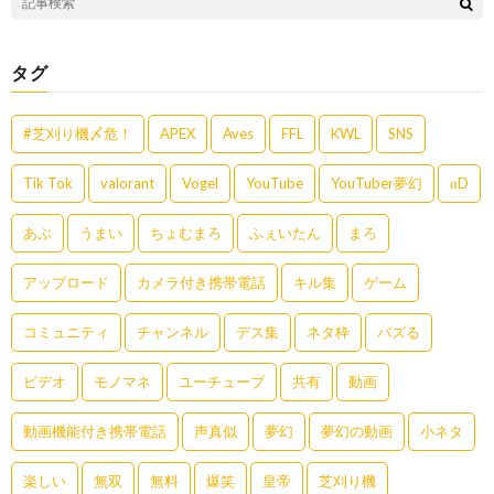
タグ
#芝刈り機〆危！
APEX
Aves
FFL
KWL
SNS
Tik Tok
valorant
Vogel
YouTube
YouTuber夢幻
αD
あぶ
うまい
ちょむまろ
ふぇいたん
まろ
アップロード
カメラ付き携帯電話
キル集
ゲーム
コミュニティ
チャンネル
デス集
ネタ枠
バズる
ビデオ
モノマネ
ユーチューブ
共有
動画
動画機能付き携帯電話
声真似
夢幻
夢幻の動画
小ネタ
楽しい
無双
無料
爆笑
皇帝
芝刈り機