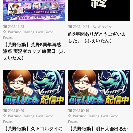
2025.11.25
2025.10.24
ポケポケ
Pokémon Trading Card Game
約9年間ありがとうございま
Pocket
した。（ふぇいたん）
【荒野行動】荒野8周年再感
謝祭 実況者カップ 練習日（ふ
ぇいたん）
2025.09.20
2025.09.19
Pokémon Trading Card Game
Pokémon Trading Card Game
Pocket
Pocket
【荒野行動】久々ゴルタイに
【荒野行動】明日大会出るか