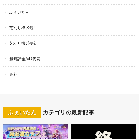
ふぇいたん
芝刈り機〆危!
芝刈り機〆夢幻
超無課金/αD代表
金花
ふぇいたん
カテゴリの最新記事