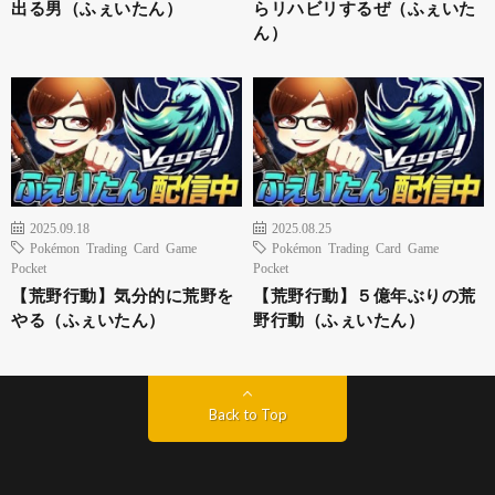
出る男（ふぇいたん）
らリハビリするぜ（ふぇいた
ん）
2025.09.18
2025.08.25
Pokémon Trading Card Game
Pokémon Trading Card Game
Pocket
Pocket
【荒野行動】気分的に荒野を
【荒野行動】５億年ぶりの荒
やる（ふぇいたん）
野行動（ふぇいたん）
Back to Top