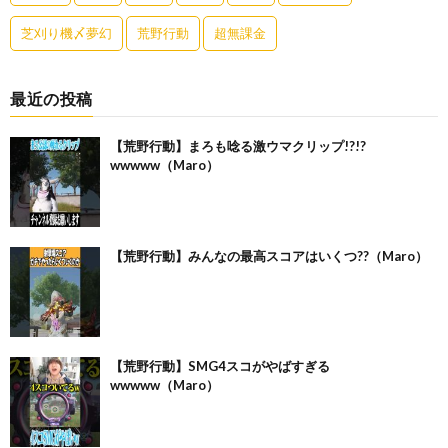
芝刈り機〆夢幻
荒野行動
超無課金
最近の投稿
【荒野行動】まろも唸る激ウマクリップ!?!?
wwwww（Maro）
【荒野行動】みんなの最高スコアはいくつ??（Maro）
【荒野行動】SMG4スコがやばすぎる
wwwww（Maro）