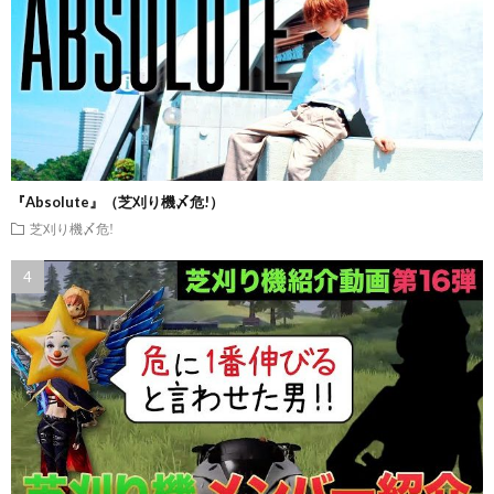
『Absolute』（芝刈り機〆危!）
芝刈り機〆危!