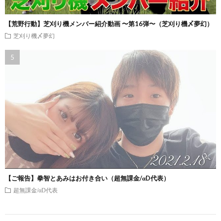
【荒野行動】芝刈り機メンバー紹介動画 〜第16弾〜（芝刈り機〆夢幻）
芝刈り機〆夢幻
【ご報告】拳智とあみはお付き合い（超無課金/αD代表）
超無課金/αD代表