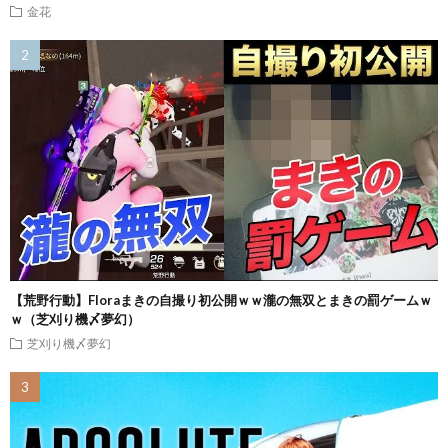
金花
【荒野行動】Floraまきの自撮り初公開ｗｗ瀧の無双とまきの罰ゲームｗ
ｗ（芝刈り機〆夢幻）
芝刈り機〆夢幻