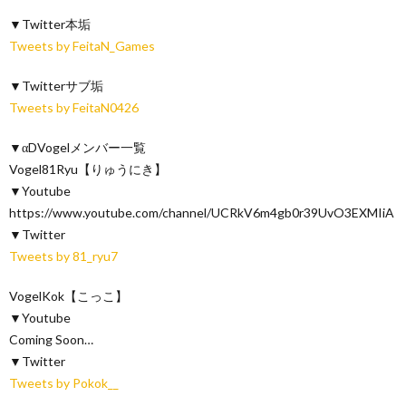
▼Twitter本垢
Tweets by FeitaN_Games
▼Twitterサブ垢
Tweets by FeitaN0426
▼αDVogelメンバー一覧
Vogel81Ryu【りゅうにき】
▼Youtube
https://www.youtube.com/channel/UCRkV6m4gb0r39UvO3EXMIiA
▼Twitter
Tweets by 81_ryu7
VogelKok【こっこ】
▼Youtube
Coming Soon…
▼Twitter
Tweets by Pokok__