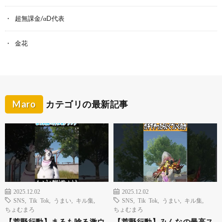
超無課金/αD代表
金花
Maro
カテゴリの最新記事
2025.12.02
2025.12.02
SNS
,
Tik Tok
,
うまい
,
キル集
,
SNS
,
Tik Tok
,
うまい
,
キル集
,
ちょむまろ
ちょむまろ
【荒野行動】まろも唸る激ウ
【荒野行動】みんなの最高ス