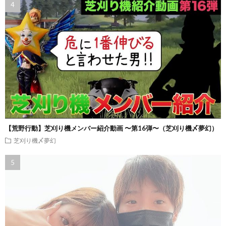
【荒野行動】芝刈り機メンバー紹介動画 〜第16弾〜（芝刈り機〆夢幻）
芝刈り機〆夢幻