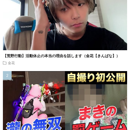
【荒野行動】活動休止の本当の理由を話します（金花【きんばな】）
金花