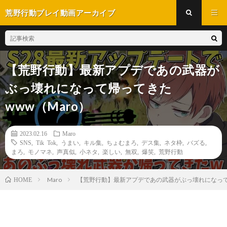
荒野行動プレイ動画アーカイブ
【荒野行動】最新アプデであの武器が
ぶっ壊れになって帰ってきた
www（Maro）
2023.02.16
Maro
SNS
,
Tik Tok
,
うまい
,
キル集
,
ちょむまろ
,
デス集
,
ネタ枠
,
バズる
,
まろ
,
モノマネ
,
声真似
,
小ネタ
,
楽しい
,
無双
,
爆笑
,
荒野行動
Maro
【荒野行動】最新アプデであの武器がぶっ壊れになっ
HOME