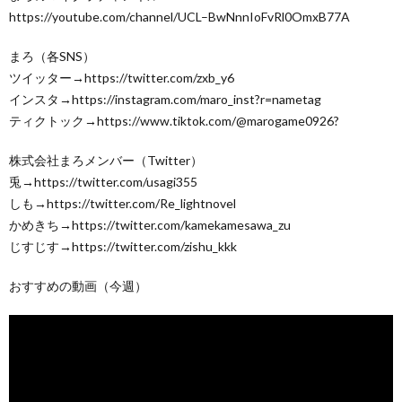
https://youtube.com/channel/UCL–BwNnnIoFvRl0OmxB77A
まろ（各SNS）
ツイッター→https://twitter.com/zxb_y6
インスタ→https://instagram.com/maro_inst?r=nametag
ティクトック→https://www.tiktok.com/@marogame0926?
株式会社まろメンバー（Twitter）
兎→https://twitter.com/usagi355
しも→https://twitter.com/Re_lightnovel
かめきち→https://twitter.com/kamekamesawa_zu
じすじす→https://twitter.com/zishu_kkk
おすすめの動画（今週）