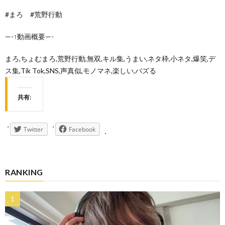
#まろ #荒野行動
—-↑動画概要—-
まろ,ちょむまろ,荒野行動,無双,キル集,うまい,ネタ枠,小ネタ,爆笑,デ
ス集,Tik Tok,SNS,声真似,モノマネ,楽しい,バズる
共有:
Twitter
Facebook
RANKING