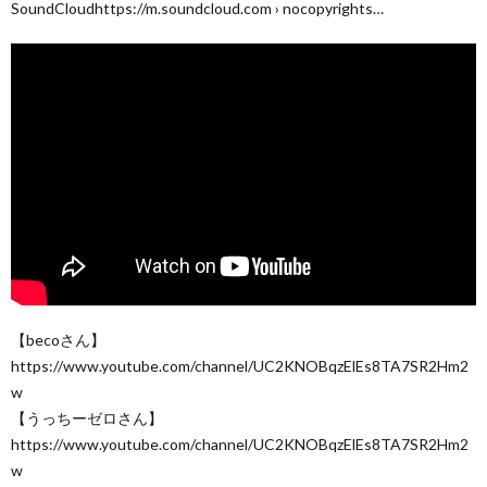
SoundCloudhttps://m.soundcloud.com › nocopyrights…
【becoさん】
https://www.youtube.com/channel/UC2KNOBqzElEs8TA7SR2Hm2
w
【うっちーゼロさん】
https://www.youtube.com/channel/UC2KNOBqzElEs8TA7SR2Hm2
w