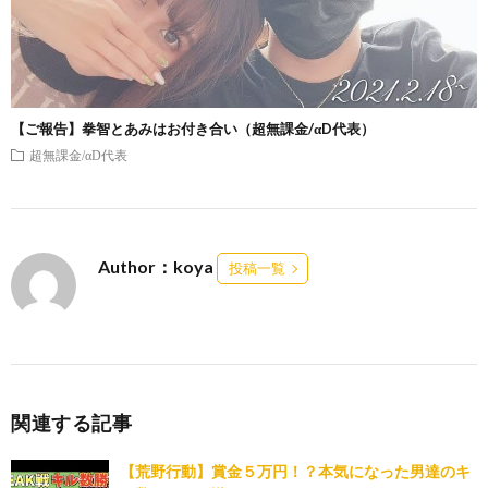
【ご報告】拳智とあみはお付き合い（超無課金/αD代表）
超無課金/αD代表
Author：koya
投稿一覧
関連する記事
【荒野行動】賞金５万円！？本気になった男達のキ