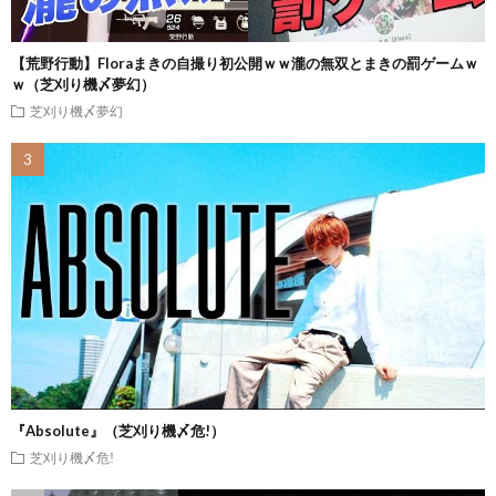
【荒野行動】Floraまきの自撮り初公開ｗｗ瀧の無双とまきの罰ゲームｗ
ｗ（芝刈り機〆夢幻）
芝刈り機〆夢幻
『Absolute』（芝刈り機〆危!）
芝刈り機〆危!