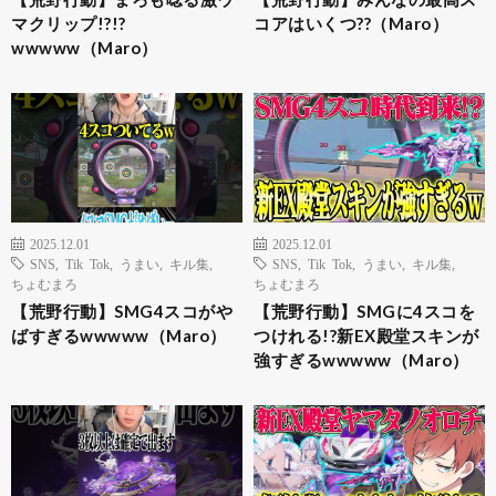
マクリップ!?!?
コアはいくつ??（Maro）
wwwww（Maro）
2025.12.01
2025.12.01
SNS
,
Tik Tok
,
うまい
,
キル集
,
SNS
,
Tik Tok
,
うまい
,
キル集
,
ちょむまろ
ちょむまろ
【荒野行動】SMG4スコがや
【荒野行動】SMGに4スコを
ばすぎるwwwww（Maro）
つけれる!?新EX殿堂スキンが
強すぎるwwwww（Maro）