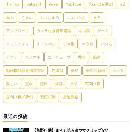
Tik Tok
valorant
Vogel
YouTube
YouTuber夢幻
αD
あぶ
うまい
ちょむまろ
ふぇいたん
まろ
アップロード
カメラ付き携帯電話
キル集
ゲーム
コミュニティ
チャンネル
デス集
ネタ枠
バズる
ビデオ
モノマネ
ユーチューブ
共有
動画
動画機能付き携帯電話
声真似
夢幻
夢幻の動画
小ネタ
楽しい
無双
無料
爆笑
皇帝
芝刈り機
芝刈り機〆夢幻
荒野行動
超無課金
最近の投稿
【荒野行動】まろも唸る激ウマクリップ!?!?