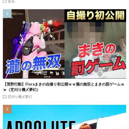
金花
【荒野行動】Floraまきの自撮り初公開ｗｗ瀧の無双とまきの罰ゲームｗ
ｗ（芝刈り機〆夢幻）
芝刈り機〆夢幻