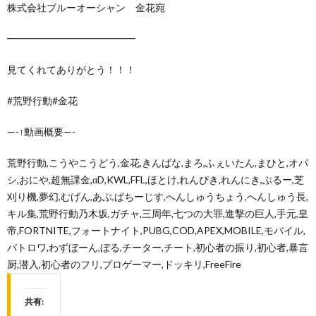
株式会社ブルーオーシャン 金花宛
━━━━━━━━━━━━━
見てくれてありがとう！！！
#荒野行動#金花
—-↑動画概要—-
荒野行動,こうやこうどう,金花,きんばな,まろ,ふぇいたん,まひと,オパ
シ,おにや,超無課金,αD,KWL,FFL,ほとけ,れんぴき,れんにき,ぶるー,芝
刈り機,夢幻,むげん,あぶ,ぱちーじす,へんしゅうちょう,へんしゅう長,
キル集,荒野行動乃木坂,ガチャ,三周年,七つの大罪,進撃の巨人,手元,皇
帝,FORTNITE,フォートナイト,PUBG,COD,APEX,MOBILE,モバイル,
バトロワ,わずぼーん,ぼる,チーター,チート,初心者の振り,初心者,暴言
厨,潜入,初心者のフリ,プロゲーマー,ドッキリ,FreeFire
共有: