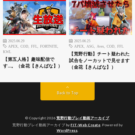
2025.06.29
2025.06.25
APEX
,
COD
,
FFL
,
FORTNITE
,
APEX
,
ASG
,
Aves
,
COD
,
FFL
KWL
【荒野行動】チート疑われた
【第五人格】趣味配信で
試合をノーカットで見せます
す…。（金花【きんばな】）
（金花【きんばな】）
Back to Top
© Copyright 2026
荒野行動プレイ動画アーカイブ
.
荒野行動プレイ動画アーカイブ by
FIT-Web Create
. Powered by
WordPress
.