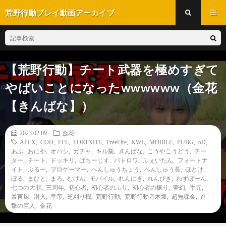
荒野行動プレイ動画アーカイブ
【荒野行動】チート武器を極めすぎて
やばいことになったwwwwww（金花
【きんばな】）
2023.02.09
金花
APEX
,
COD
,
FFL
,
FORTNITE
,
FreeFire
,
KWL
,
MOBILE
,
PUBG
,
αD
,
あぶ
,
おにや
,
オパシ
,
ガチャ
,
キル集
,
きんばな
,
こうやこうどう
,
チー
ター
,
チート
,
ドッキリ
,
ぱちーじす
,
バトロワ
,
ふぇいたん
,
フォートナ
イト
,
ぶるー
,
プロゲーマー
,
へんしゅうちょう
,
へんしゅう長
,
ほとけ
,
ぼる
,
まひと
,
まろ
,
むげん
,
モバイル
,
れんにき
,
れんぴき
,
わずぼーん
,
七つの大罪
,
三周年
,
初心者
,
初心者のふり
,
初心者の振り
,
夢幻
,
手元
,
暴言厨
,
潜入
,
皇帝
,
芝刈り機
,
荒野行動
,
荒野行動乃木坂
,
超無課金
,
進
撃の巨人
,
金花