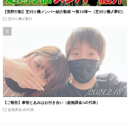
【荒野行動】芝刈り機メンバー紹介動画 〜第16弾〜（芝刈り機〆夢幻）
芝刈り機〆夢幻
【ご報告】拳智とあみはお付き合い（超無課金/αD代表）
超無課金/αD代表