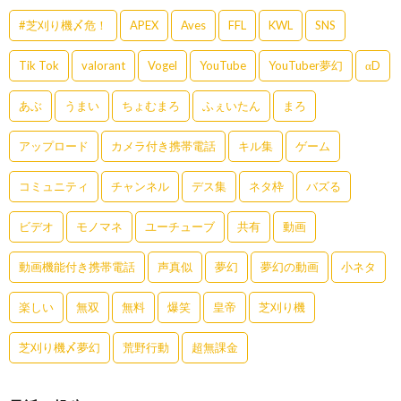
#芝刈り機〆危！
APEX
Aves
FFL
KWL
SNS
Tik Tok
valorant
Vogel
YouTube
YouTuber夢幻
αD
あぶ
うまい
ちょむまろ
ふぇいたん
まろ
アップロード
カメラ付き携帯電話
キル集
ゲーム
コミュニティ
チャンネル
デス集
ネタ枠
バズる
ビデオ
モノマネ
ユーチューブ
共有
動画
動画機能付き携帯電話
声真似
夢幻
夢幻の動画
小ネタ
楽しい
無双
無料
爆笑
皇帝
芝刈り機
芝刈り機〆夢幻
荒野行動
超無課金