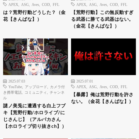
APEX
,
ASG
,
Aves
,
COD
,
FFL
APEX
,
ASG
,
Aves
,
COD
,
FFL
は？荒野行動どうした？（金
【荒野行動】この無反動すぎ
花【きんばな】）
る武器に勝てる武器はない。
（金花【きんばな】）
2025.07.03
2025.07.01
YouTube
,
アップロード
,
カメラ付
APEX
,
ASG
,
Aves
,
COD
,
FFL
き携帯電話
,
コミュニティ
,
チャンネ
【暴露】俺は荒野行動を許さ
ル
ない。（金花【きんばな】）
謎ノ美兎に遭遇する白上フブ
キ【荒野行動/ホロライブ/に
じさんじ】（アルパカさん
【ホロライブ切り抜きch】）