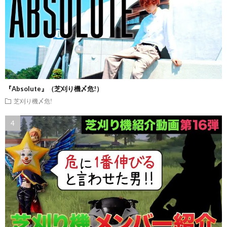
『Absolute』（芝刈り機〆危!）
芝刈り機〆危!