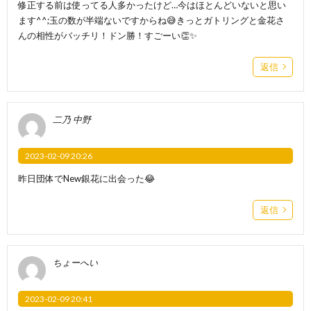
修正する前は使ってる人多かったけど…今はほとんどいないと思い
ます^^;玉の数が半端ないですからね😅きっとガトリングと金花さ
んの相性がバッチリ！ドン勝！すごーい👏✨
返信
二乃 中野
2023-02-09 20:26
昨日団体でNew銀花に出会った😂
返信
ちょーへい
2023-02-09 20:41