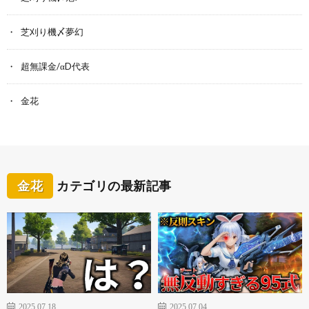
芝刈り機〆夢幻
超無課金/αD代表
金花
金花
カテゴリの最新記事
2025.07.18
2025.07.04