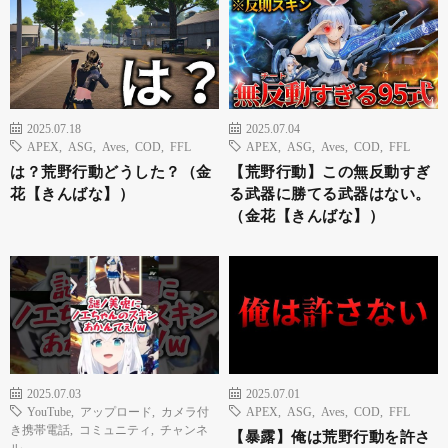
2025.07.18
2025.07.04
APEX
,
ASG
,
Aves
,
COD
,
FFL
APEX
,
ASG
,
Aves
,
COD
,
FFL
は？荒野行動どうした？（金
【荒野行動】この無反動すぎ
花【きんばな】）
る武器に勝てる武器はない。
（金花【きんばな】）
2025.07.03
2025.07.01
YouTube
,
アップロード
,
カメラ付
APEX
,
ASG
,
Aves
,
COD
,
FFL
き携帯電話
,
コミュニティ
,
チャンネ
【暴露】俺は荒野行動を許さ
ル