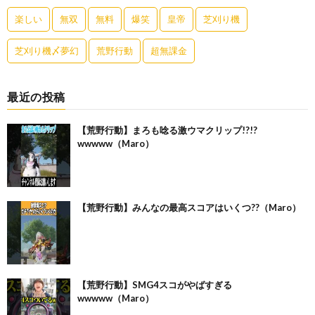
楽しい
無双
無料
爆笑
皇帝
芝刈り機
芝刈り機〆夢幻
荒野行動
超無課金
最近の投稿
【荒野行動】まろも唸る激ウマクリップ!?!?
wwwww（Maro）
【荒野行動】みんなの最高スコアはいくつ??（Maro）
【荒野行動】SMG4スコがやばすぎる
wwwww（Maro）