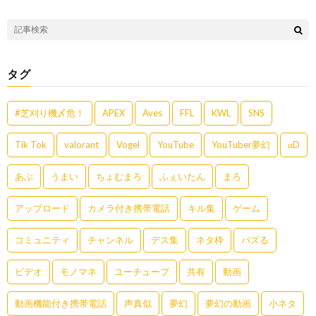
タグ
#芝刈り機〆危！
APEX
Aves
FFL
KWL
SNS
Tik Tok
valorant
Vogel
YouTube
YouTuber夢幻
αD
あぶ
うまい
ちょむまろ
ふぇいたん
まろ
アップロード
カメラ付き携帯電話
キル集
ゲーム
コミュニティ
チャンネル
デス集
ネタ枠
バズる
ビデオ
モノマネ
ユーチューブ
共有
動画
動画機能付き携帯電話
声真似
夢幻
夢幻の動画
小ネタ