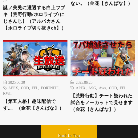
ない。（金花【きんばな】）
謎ノ美兎に遭遇する白上フブ
キ【荒野行動/ホロライブ/に
じさんじ】（アルパカさん
【ホロライブ切り抜きch】）
2025.06.29
2025.06.25
APEX
,
COD
,
FFL
,
FORTNITE
,
APEX
,
ASG
,
Aves
,
COD
,
FFL
KWL
【荒野行動】チート疑われた
【第五人格】趣味配信で
試合をノーカットで見せます
す…。（金花【きんばな】）
（金花【きんばな】）
Back to Top