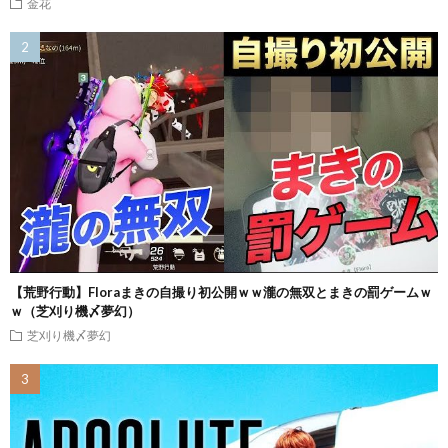
金花
【荒野行動】Floraまきの自撮り初公開ｗｗ瀧の無双とまきの罰ゲームｗ
ｗ（芝刈り機〆夢幻）
芝刈り機〆夢幻