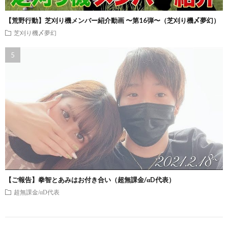
【荒野行動】芝刈り機メンバー紹介動画 〜第16弾〜（芝刈り機〆夢幻）
芝刈り機〆夢幻
【ご報告】拳智とあみはお付き合い（超無課金/αD代表）
超無課金/αD代表