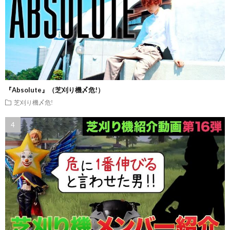
『Absolute』（芝刈り機〆危!）
芝刈り機〆危!