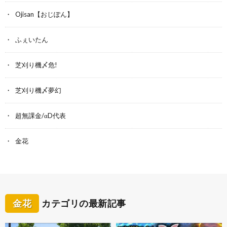
Ojisan【おじぽん】
ふぇいたん
芝刈り機〆危!
芝刈り機〆夢幻
超無課金/αD代表
金花
金花
カテゴリの最新記事