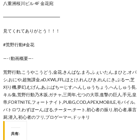
八重洲桜川ビル 4F 金花宛
━━━━━━━━━━━━━
見てくれてありがとう！！！
#荒野行動#金花
—-↑動画概要—-
荒野行動,こうやこうどう,金花,きんばな,まろ,ふぇいたん,まひと,オパ
シ,おにや,超無課金,αD,KWL,FFL,ほとけ,れんぴき,れんにき,ぶるー,芝
刈り機,夢幻,むげん,あぶ,ぱちーじす,へんしゅうちょう,へんしゅう長,
キル集,荒野行動乃木坂,ガチャ,三周年,七つの大罪,進撃の巨人,手元,皇
帝,FORTNITE,フォートナイト,PUBG,COD,APEX,MOBILE,モバイル,
バトロワ,わずぼーん,ぼる,チーター,チート,初心者の振り,初心者,暴言
厨,潜入,初心者のフリ,プロゲーマー,ドッキリ
共有: