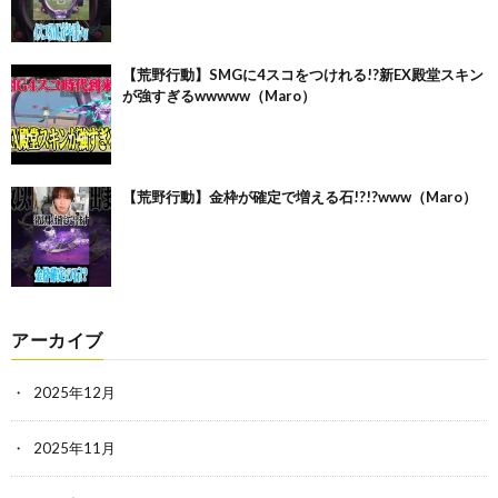
【荒野行動】SMGに4スコをつけれる!?新EX殿堂スキン
が強すぎるwwwww（Maro）
【荒野行動】金枠が確定で増える石!?!?www（Maro）
アーカイブ
2025年12月
2025年11月