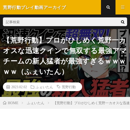
荒野行動プレイ動画アーカイブ
【荒野行動】プロがひしめく荒野一カ
オスな迅速クインで無双する最強アマ
チームの新人猛者が最強すぎるｗｗｗ
ｗｗ（ふぇいたん）
2023.02.02
ふぇいたん
荒野行動
ふぇいたん
【荒野行動】プロがひしめく荒野一カオスな迅速
HOME