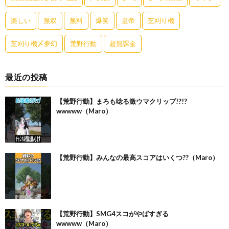
楽しい
無双
無料
爆笑
皇帝
芝刈り機
芝刈り機〆夢幻
荒野行動
超無課金
最近の投稿
【荒野行動】まろも唸る激ウマクリップ!?!?
wwwww（Maro）
【荒野行動】みんなの最高スコアはいくつ??（Maro）
【荒野行動】SMG4スコがやばすぎる
wwwww（Maro）