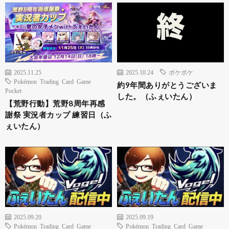
2025.11.25
2025.10.24
ポケポケ
Pokémon Trading Card Game
約9年間ありがとうございま
Pocket
した。（ふぇいたん）
【荒野行動】荒野8周年再感
謝祭 実況者カップ 練習日（ふ
ぇいたん）
2025.09.20
2025.09.19
Pokémon Trading Card Game
Pokémon Trading Card Game