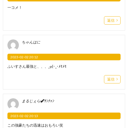
一コメ！
返信
ちゃんはに
2023-02-02 20:12
ふいすさん最強と、、、_φ(･_･ﾒﾓﾒﾓ
返信
まるじぇら🦖ｻﾝﾁｬﾝ
2023-02-02 20:13
この強豪たちの迅速はおもろい笑