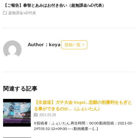
【ご報告】拳智とあみはお付き合い（超無課金/αD代表）
超無課金/αD代表
Author：koya
投稿一覧
関連する記事
【生放送】ガチ大会 Vogel…悲願の初勝利をもぎと
る事ができるのか…（ふぇいたん）
2021.03.28
0 投稿者：ふぇいたん 再生時間：00:00 動画投稿：2021-03-
29T05:52:12+09:00 —-↓動画概要—-[…]