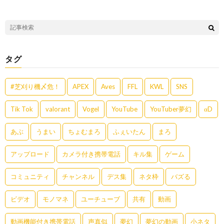
タグ
#芝刈り機〆危！
APEX
Aves
FFL
KWL
SNS
Tik Tok
valorant
Vogel
YouTube
YouTuber夢幻
αD
あぶ
うまい
ちょむまろ
ふぇいたん
まろ
アップロード
カメラ付き携帯電話
キル集
ゲーム
コミュニティ
チャンネル
デス集
ネタ枠
バズる
ビデオ
モノマネ
ユーチューブ
共有
動画
動画機能付き携帯電話
声真似
夢幻
夢幻の動画
小ネタ