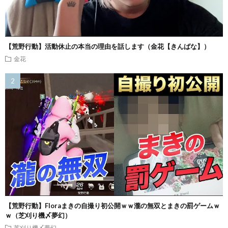
【荒野行動】活動休止の本当の理由を話します（金花【きんばな】）
金花
【荒野行動】Floraまきの自撮り初公開ｗｗ瀧の無双とまきの罰ゲームｗ
ｗ（芝刈り機〆夢幻）
芝刈り機〆夢幻