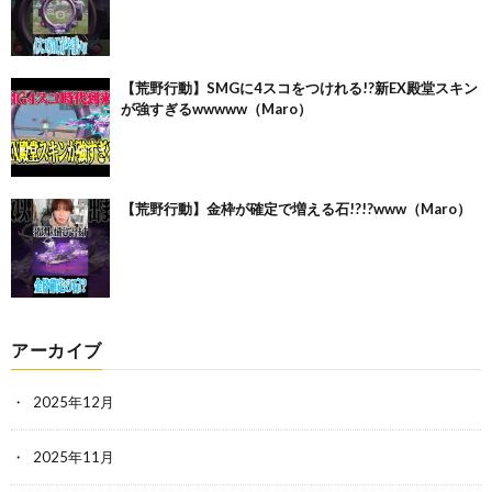
【荒野行動】SMGに4スコをつけれる!?新EX殿堂スキン
が強すぎるwwwww（Maro）
【荒野行動】金枠が確定で増える石!?!?www（Maro）
アーカイブ
2025年12月
2025年11月