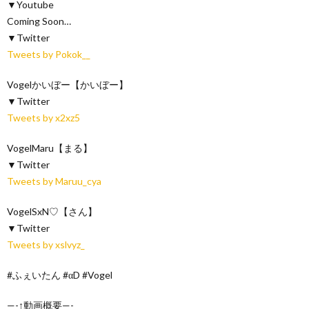
▼Youtube
Coming Soon…
▼Twitter
Tweets by Pokok__
Vogelかいぼー【かいぼー】
▼Twitter
Tweets by x2xz5
VogelMaru【まる】
▼Twitter
Tweets by Maruu_cya
VogelSxN♡【さん】
▼Twitter
Tweets by xslvyz_
#ふぇいたん #αD #Vogel
—-↑動画概要—-