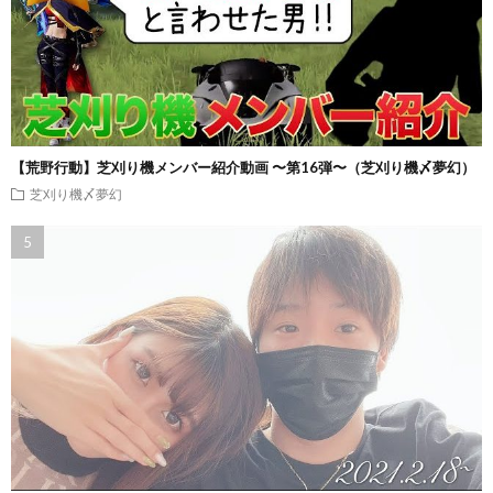
【荒野行動】芝刈り機メンバー紹介動画 〜第16弾〜（芝刈り機〆夢幻）
芝刈り機〆夢幻