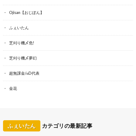
Ojisan【おじぽん】
ふぇいたん
芝刈り機〆危!
芝刈り機〆夢幻
超無課金/αD代表
金花
ふぇいたん
カテゴリの最新記事