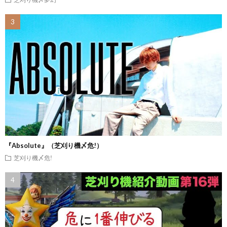
『Absolute』（芝刈り機〆危!）
芝刈り機〆危!