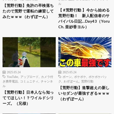
ル
【荒野行動】免許の卒検落ち
【 #荒野行動 】今から始める
たので荒野で運転の練習して
荒野行動！ 新人配信者のサ
みたｗｗｗ（わずぼーん）
バイバル日記…Day43（Yoru
Ch. 亜紗香ヨル）
2025.05.24
2025.05.24
YouTube
,
アップロード
,
カメラ付
ボーン
,
ポケポケ
,
ポケポケパッ
き携帯電話
,
コミュニティ
,
チャンネ
ク
,
わずぼーん
,
荒野行動
ル
【荒野行動】進撃超えの新し
【荒野行動】日本人なら知っ
いセダンが最強すぎるｗｗｗ
ててほしい！？ワイルドシリ
（わずぼーん）
ーズ。（兄様）