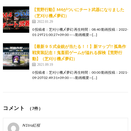
【荒野行動】M4がついにチート武器になりました
（芝刈り機〆夢幻）
2022.01.29
0 投稿者：芝刈り機〆夢幻 再生時間：08:40 動画投稿：2022-
01-29T21:00:27+09:00 —-↓動画概要—[…]
【最新９５式金銃が当たる！！】新マップ!! 孤島作
戦実装記念！鬼畜罰ゲームが溢れる探検【荒野行
動】（芝刈り機〆夢幻）
2021.09.19
0 投稿者：芝刈り機〆夢幻 再生時間：00:00 動画投稿：2021-
09-20T02:49:31+09:00 —-↓動画概要—[…]
コメント
（7件）
N1tro紅桜