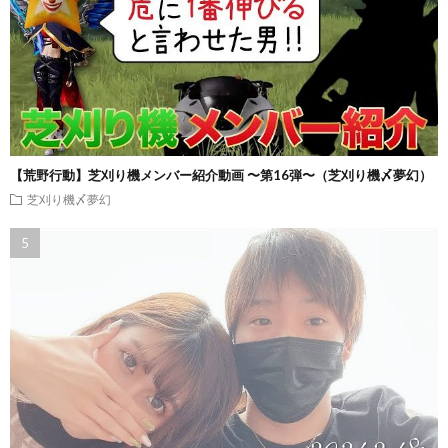
【荒野行動】芝刈り機メンバー紹介動画 〜第16弾〜（芝刈り機〆夢幻）
芝刈り機〆夢幻