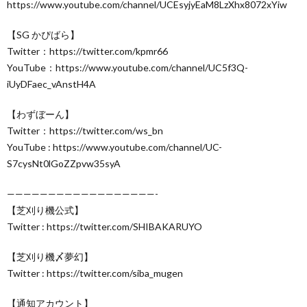
https://www.youtube.com/channel/UCEsyjyEaM8LzXhx8072xYiw
【SG かぴばら】
Twitter：https://twitter.com/kpmr66
YouTube：https://www.youtube.com/channel/UC5f3Q-
iUyDFaec_vAnstH4A
【わずぼーん】
Twitter：https://twitter.com/ws_bn
YouTube : https://www.youtube.com/channel/UC-
S7cysNt0lGoZZpvw35syA
——————————————————-
【芝刈り機公式】
Twitter : https://twitter.com/SHIBAKARUYO
【芝刈り機〆夢幻】
Twitter : https://twitter.com/siba_mugen
【通知アカウント】