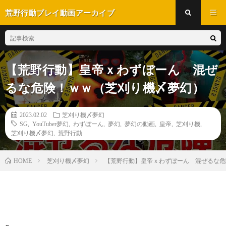
荒野行動プレイ動画アーカイブ
【荒野行動】皇帝ｘわずぼーん 混ぜ
るな危険！ｗｗ（芝刈り機〆夢幻）
2023.02.02
芝刈り機〆夢幻
SG
,
YouTuber夢幻
,
わずぼーん
,
夢幻
,
夢幻の動画
,
皇帝
,
芝刈り機
,
芝刈り機〆夢幻
,
荒野行動
芝刈り機〆夢幻
【荒野行動】皇帝ｘわずぼーん 混ぜる
HOME