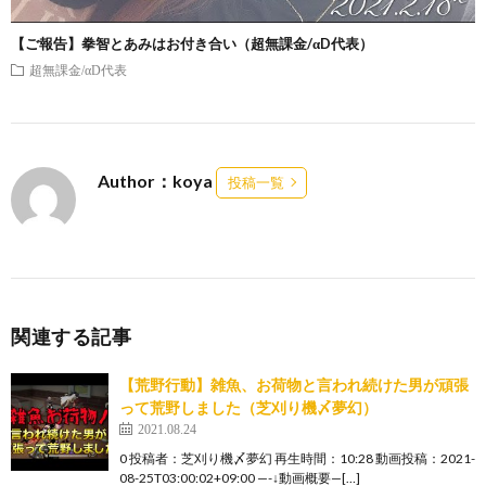
【ご報告】拳智とあみはお付き合い（超無課金/αD代表）
超無課金/αD代表
Author：koya
投稿一覧
関連する記事
【荒野行動】雑魚、お荷物と言われ続けた男が頑張
って荒野しました（芝刈り機〆夢幻）
2021.08.24
0 投稿者：芝刈り機〆夢幻 再生時間：10:28 動画投稿：2021-
08-25T03:00:02+09:00 —-↓動画概要—[…]