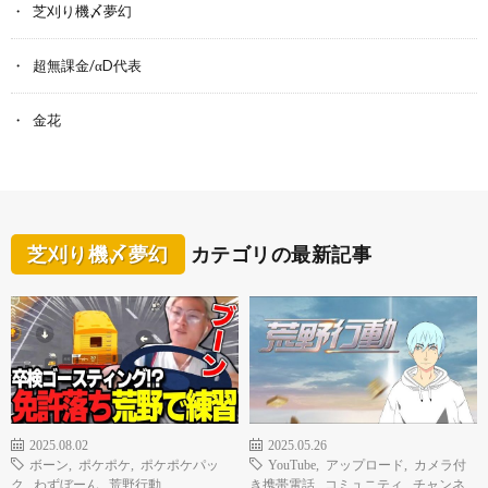
芝刈り機〆夢幻
超無課金/αD代表
金花
芝刈り機〆夢幻
カテゴリの最新記事
2025.08.02
2025.05.26
ボーン
,
ポケポケ
,
ポケポケパッ
YouTube
,
アップロード
,
カメラ付
ク
,
わずぼーん
,
荒野行動
き携帯電話
,
コミュニティ
,
チャンネ