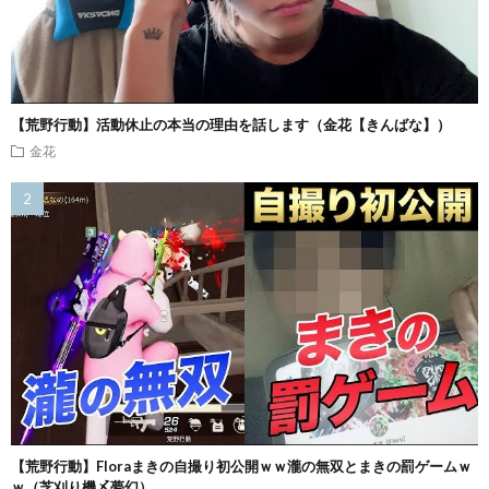
【荒野行動】活動休止の本当の理由を話します（金花【きんばな】）
金花
【荒野行動】Floraまきの自撮り初公開ｗｗ瀧の無双とまきの罰ゲームｗ
ｗ（芝刈り機〆夢幻）