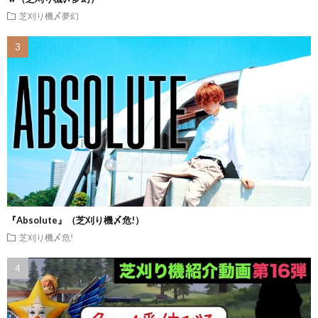
芝刈り機〆夢幻
『Absolute』（芝刈り機〆危!）
芝刈り機〆危!