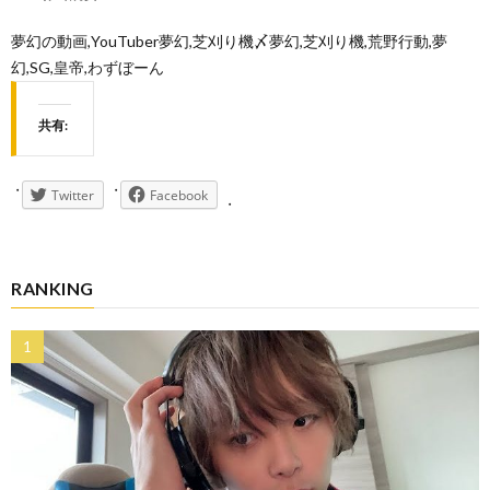
夢幻の動画,YouTuber夢幻,芝刈り機〆夢幻,芝刈り機,荒野行動,夢
幻,SG,皇帝,わずぼーん
共有:
Twitter
Facebook
RANKING