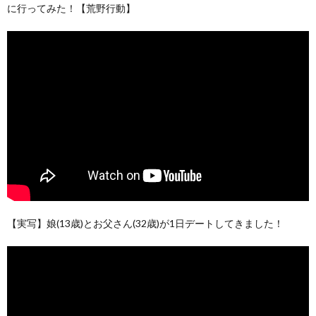
に行ってみた！【荒野行動】
【実写】娘(13歳)とお父さん(32歳)が1日デートしてきました！