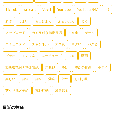
Tik Tok
valorant
Vogel
YouTube
YouTuber夢幻
αD
あぶ
うまい
ちょむまろ
ふぇいたん
まろ
アップロード
カメラ付き携帯電話
キル集
ゲーム
コミュニティ
チャンネル
デス集
ネタ枠
バズる
ビデオ
モノマネ
ユーチューブ
共有
動画
動画機能付き携帯電話
声真似
夢幻
夢幻の動画
小ネタ
楽しい
無双
無料
爆笑
皇帝
芝刈り機
芝刈り機〆夢幻
荒野行動
超無課金
最近の投稿