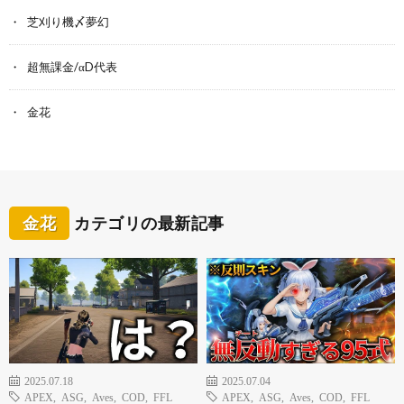
芝刈り機〆夢幻
超無課金/αD代表
金花
金花
カテゴリの最新記事
2025.07.18
2025.07.04
APEX
,
ASG
,
Aves
,
COD
,
FFL
APEX
,
ASG
,
Aves
,
COD
,
FFL