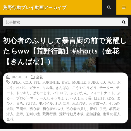
荒野行動プレイ動画アーカイブ
初心者のふりして暴言廚の前で覚醒し
たらww【荒野行動】#shorts（金花
【きんばな】）
2023.01.31
金花
APEX
,
COD
,
FFL
,
FORTNITE
,
KWL
,
MOBILE
,
PUBG
,
αD
,
あぶ
,
お
にや
,
オパシ
,
ガチャ
,
キル集
,
きんばな
,
こうやこうどう
,
チーター
,
チ
ート
,
ドッキリ
,
ぱちーじす
,
バトロワ
,
ふぇいたん
,
フォートナイト
,
ぶ
るー
,
プロゲーマー
,
へんしゅうちょう
,
へんしゅう長
,
ほとけ
,
ぼる
,
ま
ひと
,
まろ
,
むげん
,
モバイル
,
れんにき
,
れんぴき
,
わずぼーん
,
七つの
大罪
,
三周年
,
初心者
,
初心者のふり
,
初心者の振り
,
夢幻
,
手元
,
暴言厨
,
潜入
,
皇帝
,
芝刈り機
,
荒野行動
,
荒野行動乃木坂
,
超無課金
,
進撃の巨人
,
金花