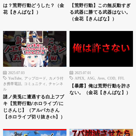
は？荒野行動どうした？（金
【荒野行動】この無反動すぎ
花【きんばな】）
る武器に勝てる武器はない。
（金花【きんばな】）
2025.07.03
2025.07.01
YouTube
,
アップロード
,
カメラ付
APEX
,
ASG
,
Aves
,
COD
,
FFL
き携帯電話
,
コミュニティ
,
チャンネ
【暴露】俺は荒野行動を許さ
ル
ない。（金花【きんばな】）
謎ノ美兎に遭遇する白上フブ
キ【荒野行動/ホロライブ/に
じさんじ】（アルパカさん
【ホロライブ切り抜きch】）