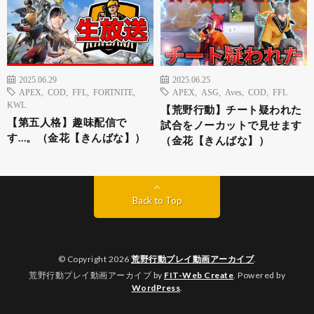
2025.06.29
2025.06.25
APEX
,
COD
,
FFL
,
FORTNITE
,
APEX
,
ASG
,
Aves
,
COD
,
FFL
KWL
【荒野行動】チート疑われた
【第五人格】趣味配信で
試合をノーカットで見せます
す…。（金花【きんばな】）
（金花【きんばな】）
Back to Top
© Copyright 2026
荒野行動プレイ動画アーカイブ
.
荒野行動プレイ動画アーカイブ by
FIT-Web Create
. Powered by
WordPress
.