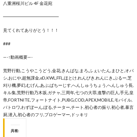
八重洲桜川ビル 4F 金花宛
━━━━━━━━━━━━━
見てくれてありがとう！！！
###
—-↑動画概要—-
荒野行動,こうやこうどう,金花,きんばな,まろ,ふぇいたん,まひと,オパ
シ,おにや,超無課金,αD,KWL,FFL,ほとけ,れんぴき,れんにき,ぶるー,芝
刈り機,夢幻,むげん,あぶ,ぱちーじす,へんしゅうちょう,へんしゅう長,
キル集,荒野行動乃木坂,ガチャ,三周年,七つの大罪,進撃の巨人,手元,皇
帝,FORTNITE,フォートナイト,PUBG,COD,APEX,MOBILE,モバイル,
バトロワ,わずぼーん,ぼる,チーター,チート,初心者の振り,初心者,暴言
厨,潜入,初心者のフリ,プロゲーマー,ドッキリ
共有: