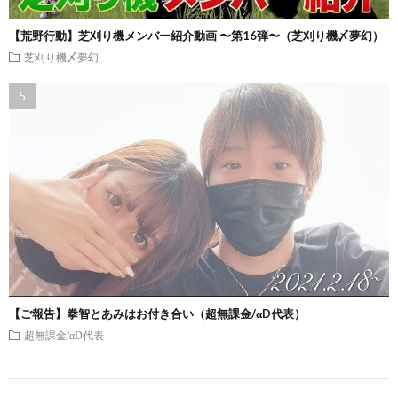
【荒野行動】芝刈り機メンバー紹介動画 〜第16弾〜（芝刈り機〆夢幻）
芝刈り機〆夢幻
【ご報告】拳智とあみはお付き合い（超無課金/αD代表）
超無課金/αD代表