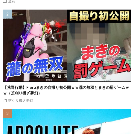
金花
【荒野行動】Floraまきの自撮り初公開ｗｗ瀧の無双とまきの罰ゲームｗ
ｗ（芝刈り機〆夢幻）
芝刈り機〆夢幻