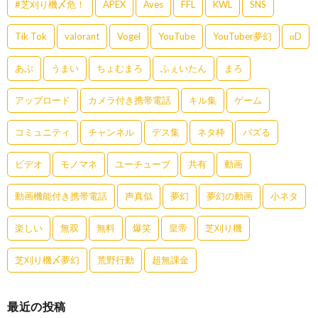
#芝刈り機〆危！
APEX
Aves
FFL
KWL
SNS
Tik Tok
valorant
Vogel
YouTube
YouTuber夢幻
αD
あぶ
うまい
ちょむまろ
ふぇいたん
まろ
アップロード
カメラ付き携帯電話
キル集
ゲーム
コミュニティ
チャンネル
デス集
ネタ枠
バズる
ビデオ
モノマネ
ユーチューブ
共有
動画
動画機能付き携帯電話
声真似
夢幻
夢幻の動画
小ネタ
楽しい
無双
無料
爆笑
皇帝
芝刈り機
芝刈り機〆夢幻
荒野行動
超無課金
最近の投稿