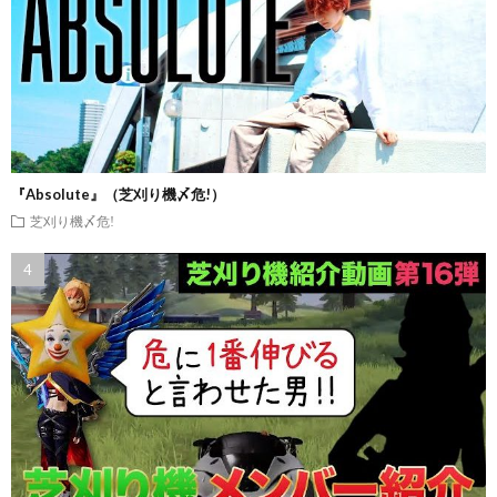
『Absolute』（芝刈り機〆危!）
芝刈り機〆危!