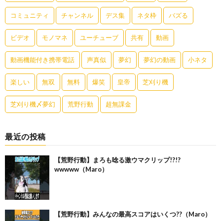
コミュニティ
チャンネル
デス集
ネタ枠
バズる
ビデオ
モノマネ
ユーチューブ
共有
動画
動画機能付き携帯電話
声真似
夢幻
夢幻の動画
小ネタ
楽しい
無双
無料
爆笑
皇帝
芝刈り機
芝刈り機〆夢幻
荒野行動
超無課金
最近の投稿
【荒野行動】まろも唸る激ウマクリップ!?!?
wwwww（Maro）
【荒野行動】みんなの最高スコアはいくつ??（Maro）