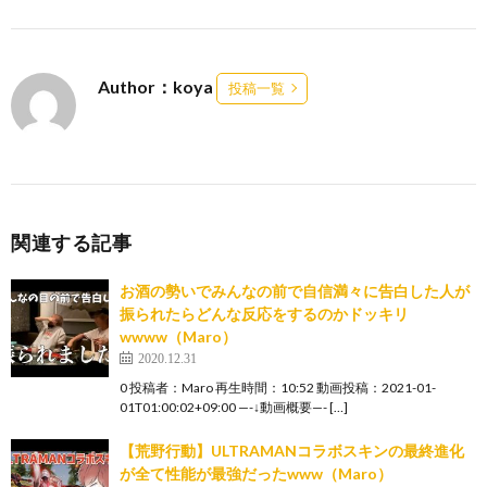
Author：koya
投稿一覧
関連する記事
お酒の勢いでみんなの前で自信満々に告白した人が
振られたらどんな反応をするのかドッキリ
wwww（Maro）
2020.12.31
0 投稿者：Maro 再生時間：10:52 動画投稿：2021-01-
01T01:00:02+09:00 —-↓動画概要—- […]
【荒野行動】ULTRAMANコラボスキンの最終進化
が全て性能が最強だったwww（Maro）