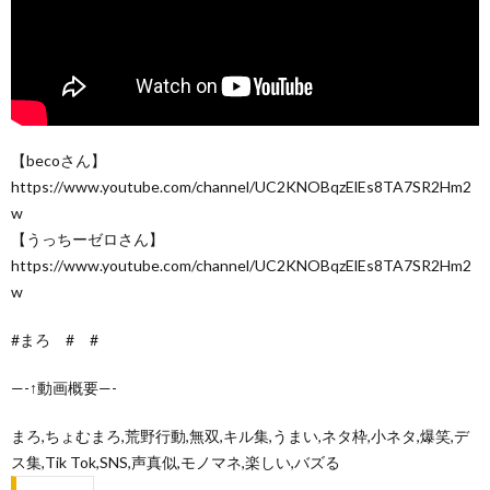
【becoさん】
https://www.youtube.com/channel/UC2KNOBqzElEs8TA7SR2Hm2
w
【うっちーゼロさん】
https://www.youtube.com/channel/UC2KNOBqzElEs8TA7SR2Hm2
w
#まろ # #
—-↑動画概要—-
まろ,ちょむまろ,荒野行動,無双,キル集,うまい,ネタ枠,小ネタ,爆笑,デ
ス集,Tik Tok,SNS,声真似,モノマネ,楽しい,バズる