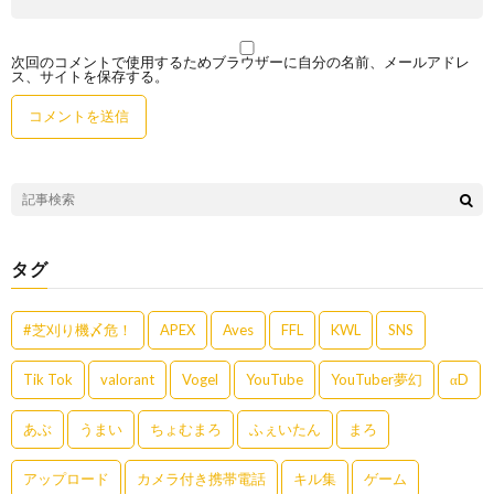
次回のコメントで使用するためブラウザーに自分の名前、メールアドレ
ス、サイトを保存する。
タグ
#芝刈り機〆危！
APEX
Aves
FFL
KWL
SNS
Tik Tok
valorant
Vogel
YouTube
YouTuber夢幻
αD
あぶ
うまい
ちょむまろ
ふぇいたん
まろ
アップロード
カメラ付き携帯電話
キル集
ゲーム