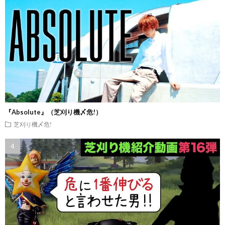
『Absolute』（芝刈り機〆危!）
芝刈り機〆危!