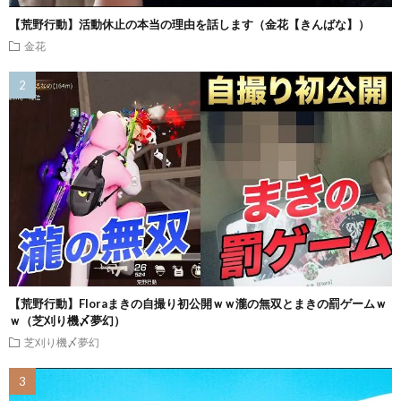
【荒野行動】活動休止の本当の理由を話します（金花【きんばな】）
金花
【荒野行動】Floraまきの自撮り初公開ｗｗ瀧の無双とまきの罰ゲームｗ
ｗ（芝刈り機〆夢幻）
芝刈り機〆夢幻