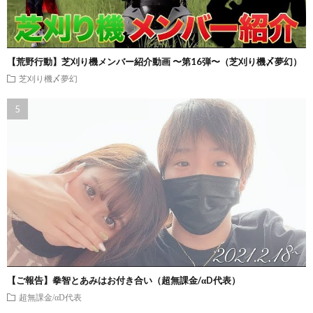
【荒野行動】芝刈り機メンバー紹介動画 〜第16弾〜（芝刈り機〆夢幻）
芝刈り機〆夢幻
【ご報告】拳智とあみはお付き合い（超無課金/αD代表）
超無課金/αD代表