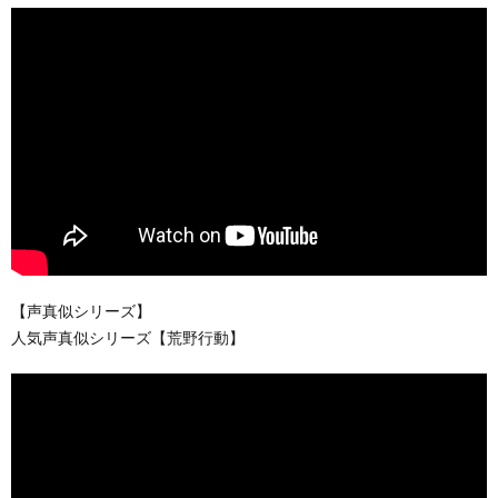
【声真似シリーズ】
人気声真似シリーズ【荒野行動】