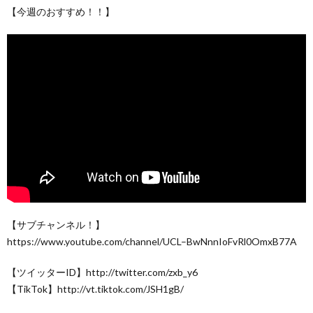
【今週のおすすめ！！】
【サブチャンネル！】
https://www.youtube.com/channel/UCL–BwNnnIoFvRl0OmxB77A
【ツイッターID】http://twitter.com/zxb_y6
【TikTok】http://vt.tiktok.com/JSH1gB/