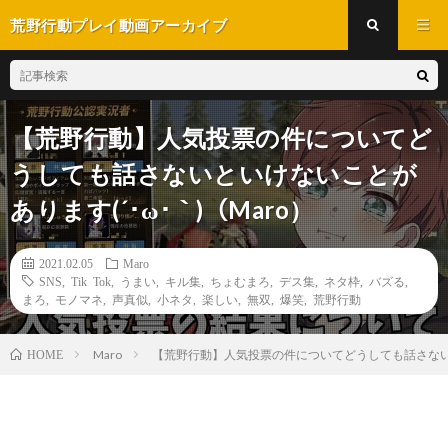
荒野行動プレイ動画アーカイブ
【荒野行動】人気投票の件についてど
うしても話さないといけないことが
あります(´･ω･｀)（Maro）
2021.02.05
Maro
SNS
,
Tik Tok
,
うまい
,
キル集
,
ちょむまろ
,
デス集
,
ネタ枠
,
バズる
,
まろ
,
モノマネ
,
声真似
,
小ネタ
,
楽しい
,
無双
,
爆笑
,
荒野行動
Maro
【荒野行動】人気投票の件についてどうしても話さないとい
HOME