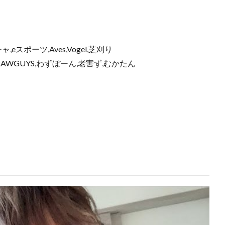
ャ,eスポーツ,Aves,Vogel,芝刈り
NNEL,RAWGUYS,わずぼーん,老害ず,むかたん