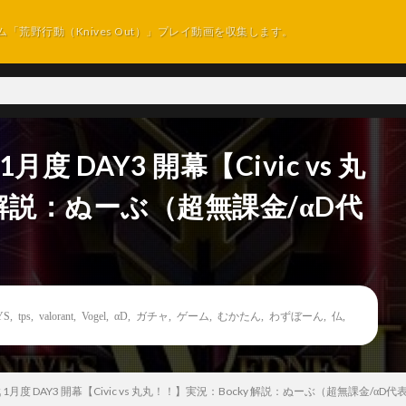
ム「荒野行動（Knives Out）」プレイ動画を収集します。
度 DAY3 開幕【Civic vs 丸
 解説：ぬーぶ（超無課金/αD代
YS
,
tps
,
valorant
,
Vogel
,
αD
,
ガチャ
,
ゲーム
,
むかたん
,
わずぼーん
,
仏
,
1月度 DAY3 開幕【Civic vs 丸丸！！】実況：Bocky 解説：ぬーぶ（超無課金/αD代