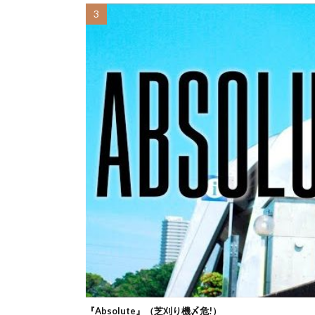
『Absolute』（芝刈り機〆危!）