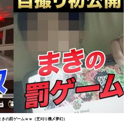
まきの罰ゲームｗｗ（芝刈り機〆夢幻）