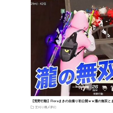
【荒野行動】Floraまきの自撮り初公開ｗｗ瀧の無双と
芝刈り機〆夢幻