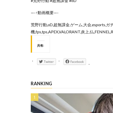
#荒野行動 #超無課金 #αD
—-↑動画概要—-
荒野行動,αD,超無課金,ゲーム,大会,esports,ガチ
機,fps,tps,APEX,VALORANT,炎上,仏,FE
共有:
Twitter
Facebook
RANKING