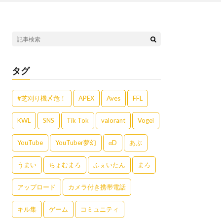
タグ
#芝刈り機〆危！
APEX
Aves
FFL
KWL
SNS
Tik Tok
valorant
Vogel
YouTube
YouTuber夢幻
αD
あぶ
うまい
ちょむまろ
ふぇいたん
まろ
アップロード
カメラ付き携帯電話
キル集
ゲーム
コミュニティ