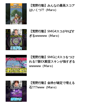
【荒野行動】みんなの最高スコア
はいくつ??（Maro）
【荒野行動】SMG4スコがやばす
ぎるwwwww（Maro）
【荒野行動】SMGに4スコをつけ
れる!?新EX殿堂スキンが強すぎる
wwwww（Maro）
【荒野行動】金枠が確定で増える
石!?!?www（Maro）