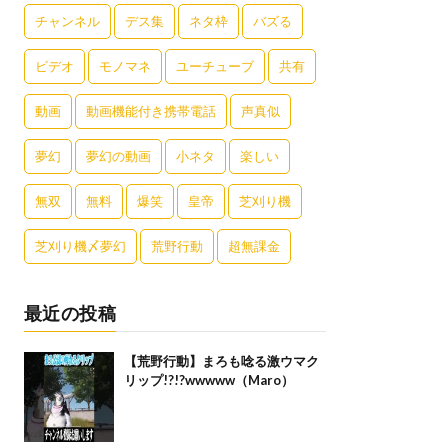
チャンネル
デス集
ネタ枠
バズる
ビデオ
モノマネ
ユーチューブ
共有
動画
動画機能付き携帯電話
声真似
夢幻
夢幻の動画
小ネタ
楽しい
無双
無料
爆笑
皇帝
芝刈り機
芝刈り機〆夢幻
荒野行動
超無課金
最近の投稿
【荒野行動】まろも唸る激ウマク
リップ!?!?wwwww（Maro）