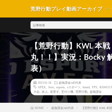
荒野行動プレイ動画アーカイブ
ゲー
【荒野行動】KWL 本戦 1月
丸！！】実況：Bocky
表）
2023.01.18
超無課金/αD代表
APEX
,
Aves
,
esports
,
eスポーツ
,
fennel
,
FPS
,
RAWGU
大会
,
炎上
,
老害ず
,
芝刈り機
,
荒野行動
,
超無課金
超無課金/αD代表
【荒野行動】KWL 本戦 
HOME