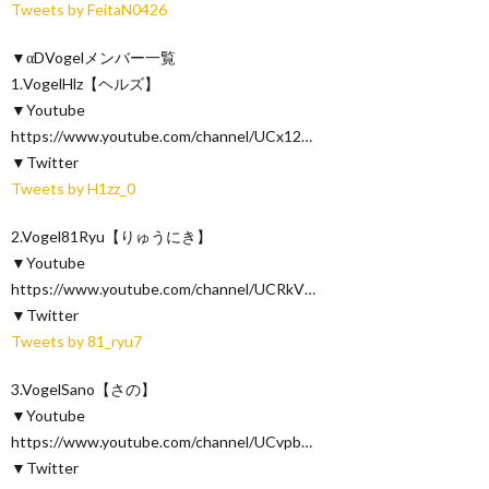
Tweets by FeitaN0426
▼αDVogelメンバー一覧
1.VogelHlz【ヘルズ】
▼Youtube
https://www.youtube.com/channel/UCx12…
▼Twitter
Tweets by H1zz_0
2.Vogel81Ryu【りゅうにき】
▼Youtube
https://www.youtube.com/channel/UCRkV…
▼Twitter
Tweets by 81_ryu7
3.VogelSano【さの】
▼Youtube
https://www.youtube.com/channel/UCvpb…
▼Twitter