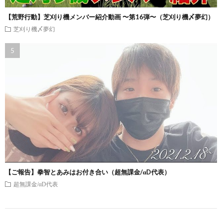
【荒野行動】芝刈り機メンバー紹介動画 〜第16弾〜（芝刈り機〆夢幻）
芝刈り機〆夢幻
【ご報告】拳智とあみはお付き合い（超無課金/αD代表）
超無課金/αD代表