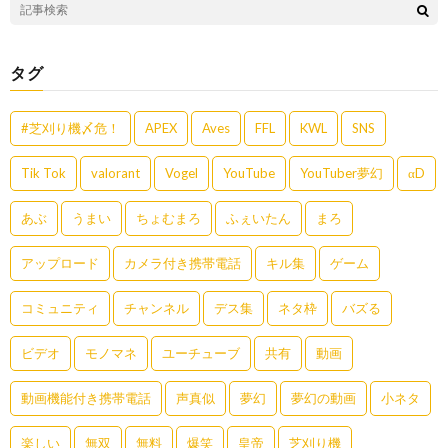
タグ
#芝刈り機〆危！
APEX
Aves
FFL
KWL
SNS
Tik Tok
valorant
Vogel
YouTube
YouTuber夢幻
αD
あぶ
うまい
ちょむまろ
ふぇいたん
まろ
アップロード
カメラ付き携帯電話
キル集
ゲーム
コミュニティ
チャンネル
デス集
ネタ枠
バズる
ビデオ
モノマネ
ユーチューブ
共有
動画
動画機能付き携帯電話
声真似
夢幻
夢幻の動画
小ネタ
楽しい
無双
無料
爆笑
皇帝
芝刈り機