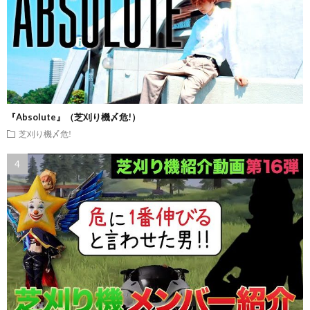
『Absolute』（芝刈り機〆危!）
芝刈り機〆危!