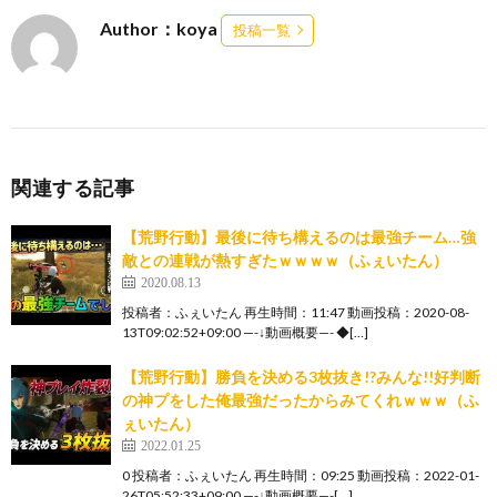
Author：koya
投稿一覧
関連する記事
【荒野行動】最後に待ち構えるのは最強チーム…強
敵との連戦が熱すぎたｗｗｗｗ（ふぇいたん）
2020.08.13
投稿者：ふぇいたん 再生時間：11:47 動画投稿：2020-08-
13T09:02:52+09:00 —-↓動画概要—- ◆[…]
【荒野行動】勝負を決める3枚抜き!?みんな!!好判断
の神プをした俺最強だったからみてくれｗｗｗ（ふ
ぇいたん）
2022.01.25
0 投稿者：ふぇいたん 再生時間：09:25 動画投稿：2022-01-
26T05:52:33+09:00 —-↓動画概要—-[…]