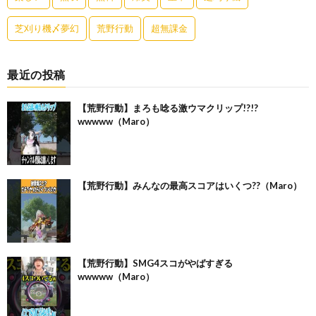
芝刈り機〆夢幻
荒野行動
超無課金
最近の投稿
【荒野行動】まろも唸る激ウマクリップ!?!?
wwwww（Maro）
【荒野行動】みんなの最高スコアはいくつ??（Maro）
【荒野行動】SMG4スコがやばすぎる
wwwww（Maro）