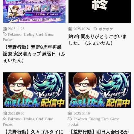
2025.11.25
2025.10.24
ポケポケ
Pokémon Trading Card Game
約9年間ありがとうございま
Pocket
した。（ふぇいたん）
【荒野行動】荒野8周年再感
謝祭 実況者カップ 練習日（ふ
ぇいたん）
2025.09.20
2025.09.19
Pokémon Trading Card Game
Pokémon Trading Card Game
Pocket
Pocket
【荒野行動】久々ゴルタイに
【荒野行動】明日大会出るか