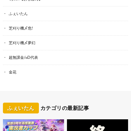
ふぇいたん
芝刈り機〆危!
芝刈り機〆夢幻
超無課金/αD代表
金花
ふぇいたん
カテゴリの最新記事