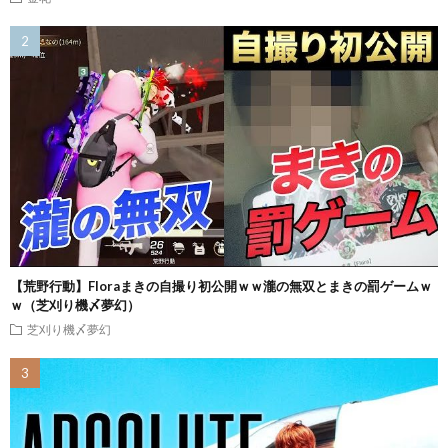
【荒野行動】Floraまきの自撮り初公開ｗｗ瀧の無双とまきの罰ゲームｗ
ｗ（芝刈り機〆夢幻）
芝刈り機〆夢幻