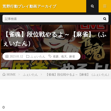
荒野行動プレイ動画アーカイブ
【雀魂】段位戦やるよ～【麻雀】（ふ
ぇいたん）
2023.01.12
ふぇいたん
雀豪
,
魂天
,
麻雀
ふぇいたん
【雀魂】段位戦やるよ～【麻雀】（ふぇいたん）
HOME
0