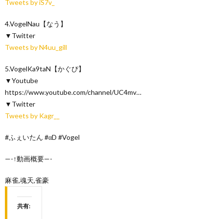
Tweets by iS7v_
4.VogelNau【なう】
▼Twitter
Tweets by N4uu_gill
5.VogelKa9taN【かぐぴ】
▼Youtube
https://www.youtube.com/channel/UC4mv…
▼Twitter
Tweets by Kagr__
#ふぇいたん #αD #Vogel
—-↑動画概要—-
麻雀,魂天,雀豪
共有: