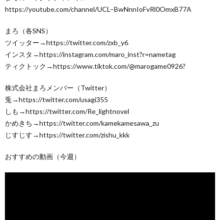
https://youtube.com/channel/UCL–BwNnnIoFvRl0OmxB77A
まろ（各SNS）
ツイッター→https://twitter.com/zxb_y6
インスタ→https://instagram.com/maro_inst?r=nametag
ティクトック→https://www.tiktok.com/@marogame0926?
株式会社まろメンバー（Twitter）
兎→https://twitter.com/usagi355
しも→https://twitter.com/Re_lightnovel
かめきち→https://twitter.com/kamekamesawa_zu
じすじす→https://twitter.com/zishu_kkk
おすすめの動画（今週）