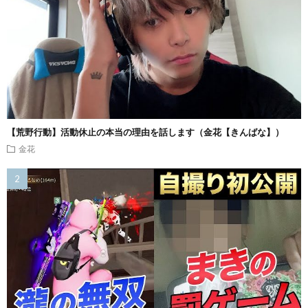
【荒野行動】活動休止の本当の理由を話します（金花【きんばな】）
金花