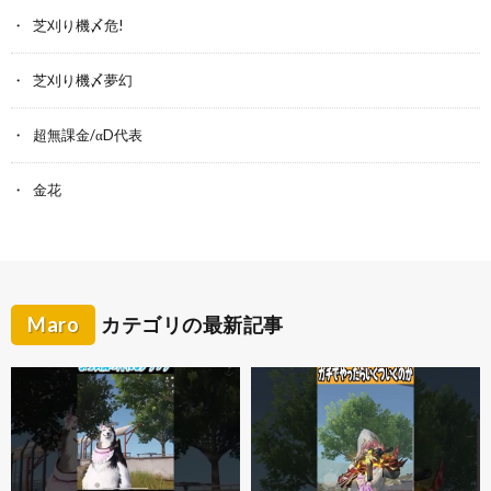
芝刈り機〆危!
芝刈り機〆夢幻
超無課金/αD代表
金花
Maro
カテゴリの最新記事