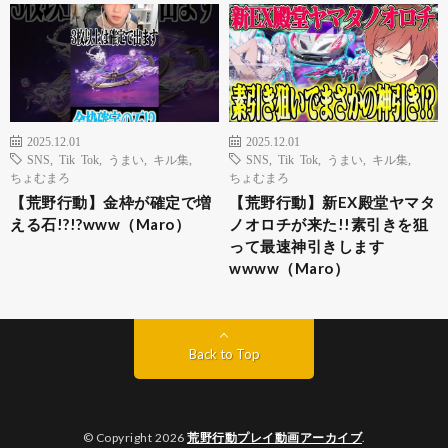
2025.12.01
2025.12.01
SNS
,
Tik Tok
,
うまい
,
キル集
,
SNS
,
Tik Tok
,
うまい
,
キル集
,
ちょむまろ
ちょむまろ
【荒野行動】金枠が確定で増
【荒野行動】新EX殿堂ヤマタ
える石!?!?www（Maro）
ノオロチが来た!!素引きを狙
って最速神引きします
wwww（Maro）
Back to Top
© Copyright 2026
荒野行動プレイ動画アーカイブ
.