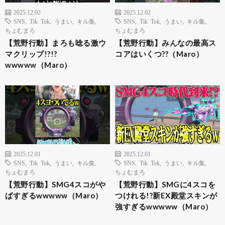
2025.12.02
2025.12.02
SNS
,
Tik Tok
,
うまい
,
キル集
,
SNS
,
Tik Tok
,
うまい
,
キル集
,
ちょむまろ
ちょむまろ
【荒野行動】まろも唸る激ウ
【荒野行動】みんなの最高ス
マクリップ!?!?
コアはいくつ??（Maro）
wwwww（Maro）
2025.12.01
2025.12.01
SNS
,
Tik Tok
,
うまい
,
キル集
,
SNS
,
Tik Tok
,
うまい
,
キル集
,
ちょむまろ
ちょむまろ
【荒野行動】SMG4スコがや
【荒野行動】SMGに4スコを
ばすぎるwwwww（Maro）
つけれる!?新EX殿堂スキンが
強すぎるwwwww（Maro）