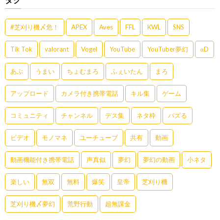
#芝刈り機〆危！
APEX
Aves
FFL
KWL
SNS
Tik Tok
valorant
Vogel
YouTube
YouTuber夢幻
αD
あぶ
うまい
ちょむまろ
ふぇいたん
まろ
アップロード
カメラ付き携帯電話
キル集
ゲーム
コミュニティ
チャンネル
デス集
ネタ枠
バズる
ビデオ
モノマネ
ユーチューブ
共有
動画
動画機能付き携帯電話
声真似
夢幻
夢幻の動画
小ネタ
楽しい
無双
無料
爆笑
皇帝
芝刈り機
芝刈り機〆夢幻
荒野行動
超無課金