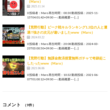
（Maro）
2025.11.14
0 投稿者：Maro 再生時間：00:30 動画投稿：2025-11-
15T04:01:42+09:00 —-↓動画概要—- […]
【荒野行動】ピーク戦キルランキング1.2位の人と遭
遇!?強さの次元が違いましたwww（Maro）
2024.03.22
0 投稿者：Maro 再生時間：20:08 動画投稿：2024-03-
23T03:00:50+09:00 —-↓動画概要—- […]
【荒野行動】無課金救済措置無料ガチャで奇跡起こ
したったwww（Maro）
2021.06.06
0 投稿者：Maro 再生時間：10:32 動画投稿：2021-06-
07T01:00:12+09:00 —-↓動画概要—- […]
コメント
（9件）