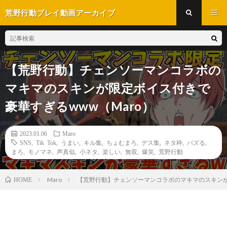
荒野行動プレイ動画アーカイブ
【荒野行動】チェンソーマンコラボの
マキマのスキンが限定ボイス付きで
豪華すぎるwww（Maro）
2023.01.06
Maro
SNS
,
Tik Tok
,
うまい
,
キル集
,
ちょむまろ
,
デス集
,
ネタ枠
,
バズる
,
まろ
,
モノマネ
,
声真似
,
小ネタ
,
楽しい
,
無双
,
爆笑
,
荒野行動
Maro
【荒野行動】チェンソーマンコラボのマキマのスキンが
HOME