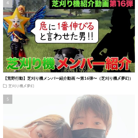
【荒野行動】芝刈り機メンバー紹介動画 〜第16弾〜（芝刈り機〆夢幻）
芝刈り機〆夢幻