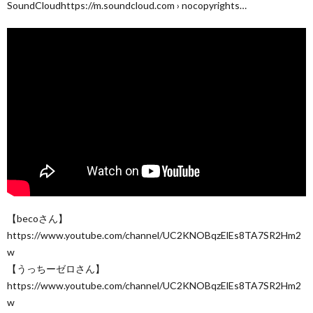
SoundCloudhttps://m.soundcloud.com › nocopyrights…
【becoさん】
https://www.youtube.com/channel/UC2KNOBqzElEs8TA7SR2Hm2
w
【うっちーゼロさん】
https://www.youtube.com/channel/UC2KNOBqzElEs8TA7SR2Hm2
w