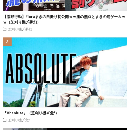
【荒野行動】Floraまきの自撮り初公開ｗｗ瀧の無双とまきの罰ゲームｗ
ｗ（芝刈り機〆夢幻）
芝刈り機〆夢幻
『Absolute』（芝刈り機〆危!）
芝刈り機〆危!