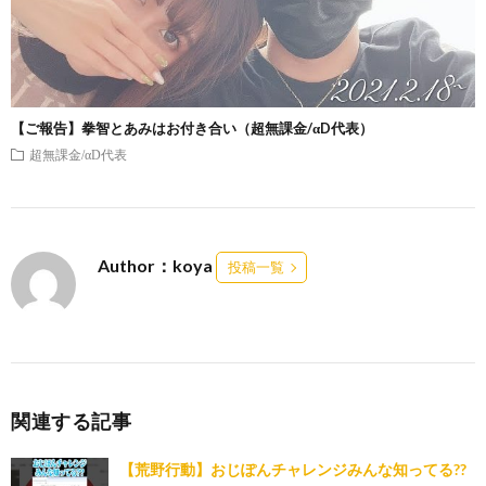
【ご報告】拳智とあみはお付き合い（超無課金/αD代表）
超無課金/αD代表
Author：koya
投稿一覧
関連する記事
【荒野行動】おじぽんチャレンジみんな知ってる??