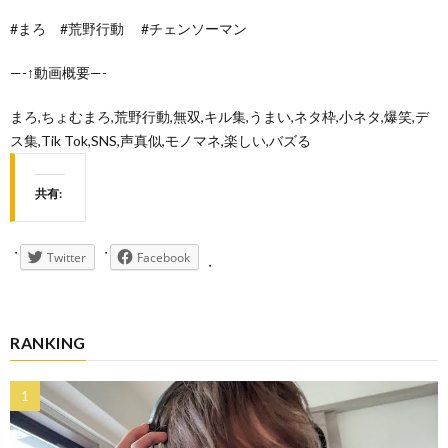
#まろ #荒野行動 #チェンソーマン
—-↑動画概要—-
まろ,ちょむまろ,荒野行動,無双,キル集,うまい,ネタ枠,小ネタ,爆笑,デ
ス集,Tik Tok,SNS,声真似,モノマネ,楽しい,バズる
共有:
Twitter
Facebook
RANKING