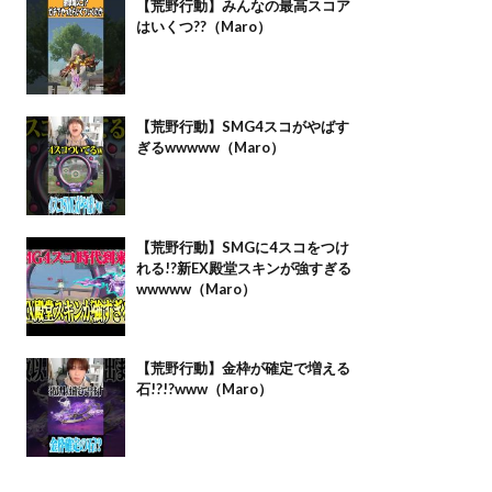
【荒野行動】みんなの最高スコア
はいくつ??（Maro）
【荒野行動】SMG4スコがやばす
ぎるwwwww（Maro）
【荒野行動】SMGに4スコをつけ
れる!?新EX殿堂スキンが強すぎる
wwwww（Maro）
【荒野行動】金枠が確定で増える
石!?!?www（Maro）