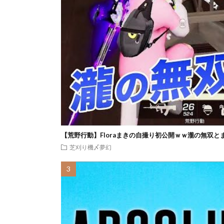
【荒野行動】Floraまきの自撮り初公開ｗｗ瀧の無双と
芝刈り機〆夢幻