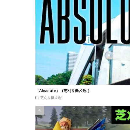
『Absolute』（芝刈り機〆危!）
芝刈り機〆危!