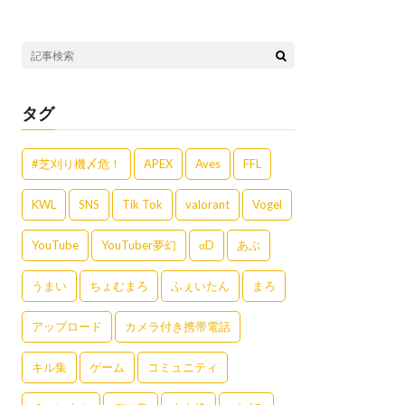
タグ
#芝刈り機〆危！
APEX
Aves
FFL
KWL
SNS
Tik Tok
valorant
Vogel
YouTube
YouTuber夢幻
αD
あぶ
うまい
ちょむまろ
ふぇいたん
まろ
アップロード
カメラ付き携帯電話
キル集
ゲーム
コミュニティ