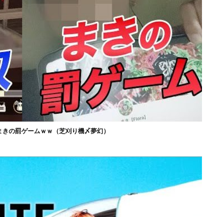
まきの罰ゲームｗｗ（芝刈り機〆夢幻）