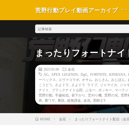
荒野行動プレイ動画アーカイブ
ゲー
まったりフォートナイ
2023.01.06
金花
AG
,
APEX LEGENDS
,
DgG
,
FORTNITE
,
KINBANA
,
ーペックス
,
エヴァコラボ
,
オサム
,
おじさん
,
おじぽん
,
こうどう
,
さよドラ
,
さよドラ ライブ
,
ジャマイカ
,
ジャ
ナイト
,
ブラックナイト山田
,
ぶるー
,
ボッキー
,
マハラジ
荒野行動
,
手越祐也
,
昼下がり
,
芝刈り機
,
荒野の光
,
荒野
券
,
裏ワザ
,
裏技
,
超無課金
,
金花
,
黒騎士Y
金花
まったりフォートナイト配信（金
HOME