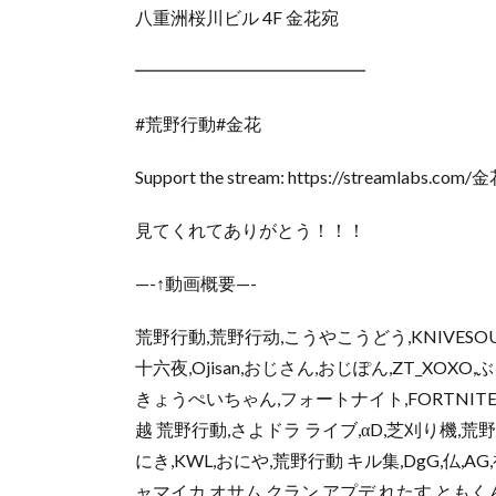
八重洲桜川ビル 4F 金花宛
━━━━━━━━━━━━━
#荒野行動#金花
Support the stream: https://streamlabs.com/
見てくれてありがとう！！！
—-↑動画概要—-
荒野行動,荒野行动,こうやこうどう,KNIVESOU
十六夜,Ojisan,おじさん,おじぽん,ZT_XO
きょうぺいちゃん,フォートナイト,FORTNITE,ボ
越 荒野行動,さよドラ ライブ,αD,芝刈り機,荒野
にき,KWL,おにや,荒野行動 キル集,DgG,仏,
ャマイカ,オサム,クラン,アプデ,れたす,ともく