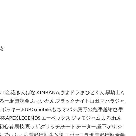
金花
T,金花,きんばな,KINBANA,さよドラ,まひとくん,黒騎士Y,
XO,ぶるー,超無課金,ふぇいたん,ブラックナイト山田,マハラジャ,
ッキー,PUBG,mobile,もち,オパシ,荒野の光,手越祐也,手
杯,APEX LEGENDS,エーペックス,ジャモジャム,まろ,れん
AG,初心者,裏技,裏ワザ,グリッチ,チート,チーター,昼下がり,ジ
ん,でぃふぇあ,荒野行動 生放送,エヴァコラボ,荒野行動 金券