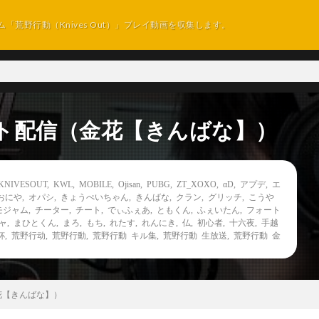
ム「荒野行動（Knives Out）」プレイ動画を収集します。
ト配信（金花【きんばな】）
KNIVESOUT
,
KWL
,
MOBILE
,
Ojisan
,
PUBG
,
ZT_XOXO
,
αD
,
アプデ
,
エ
おにや
,
オパシ
,
きょうぺいちゃん
,
きんばな
,
クラン
,
グリッチ
,
こうや
モジャム
,
チーター
,
チート
,
でぃふぇあ
,
ともくん
,
ふぇいたん
,
フォート
ャ
,
まひとくん
,
まろ
,
もち
,
れたす
,
れんにき
,
仏
,
初心者
,
十六夜
,
手越
杯
,
荒野行动
,
荒野行動
,
荒野行動 キル集
,
荒野行動 生放送
,
荒野行動 金
花【きんばな】）