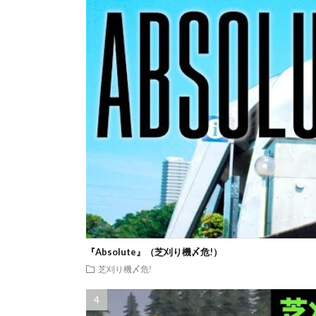
『Absolute』（芝刈り機〆危!）
芝刈り機〆危!