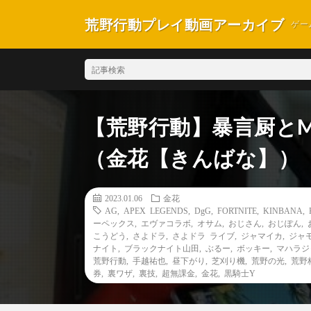
荒野行動プレイ動画アーカイブ
ゲー
【荒野行動】暴言厨とM
（金花【きんばな】）
2023.01.06
金花
AG
,
APEX LEGENDS
,
DgG
,
FORTNITE
,
KINBANA
,
ーペックス
,
エヴァコラボ
,
オサム
,
おじさん
,
おじぽん
,
こうどう
,
さよドラ
,
さよドラ ライブ
,
ジャマイカ
,
ジャ
ナイト
,
ブラックナイト山田
,
ぶるー
,
ボッキー
,
マハラジ
荒野行動
,
手越祐也
,
昼下がり
,
芝刈り機
,
荒野の光
,
荒野
券
,
裏ワザ
,
裏技
,
超無課金
,
金花
,
黒騎士Y