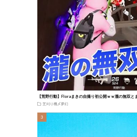
【荒野行動】Floraまきの自撮り初公開ｗｗ瀧の無双と
芝刈り機〆夢幻