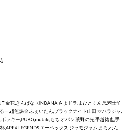
金花
T,金花,きんばな,KINBANA,さよドラ,まひとくん,黒騎士Y,
XO,ぶるー,超無課金,ふぇいたん,ブラックナイト山田,マハラジャ,
ッキー,PUBG,mobile,もち,オパシ,荒野の光,手越祐也,手
杯,APEX LEGENDS,エーペックス,ジャモジャム,まろ,れん