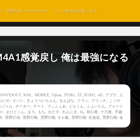
ム「荒野行動（Knives Out）」プレイ動画を収集します。
4A1感覚戻し 俺は最強になる
KNIVESOUT
,
KWL
,
MOBILE
,
Ojisan
,
PUBG
,
ZT_XOXO
,
αD
,
アプデ
,
エ
おにや
,
オパシ
,
きょうぺいちゃん
,
きんばな
,
クラン
,
グリッチ
,
こうや
モジャム
,
チーター
,
チート
,
でぃふぇあ
,
ともくん
,
ふぇいたん
,
フォート
ャ
,
まひとくん
,
まろ
,
もち
,
れたす
,
れんにき
,
仏
,
初心者
,
十六夜
,
手越
杯
,
荒野行动
,
荒野行動
,
荒野行動 キル集
,
荒野行動 生放送
,
荒野行動 金