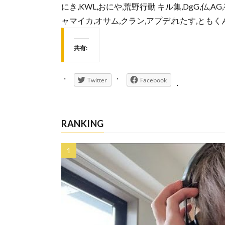
にき,KWL,おにや,荒野行動 キル集,DgG,仏,
ャマイカ,オサム,クラン,アプデ,れたす,ともく
共有:
Twitter
Facebook
RANKING