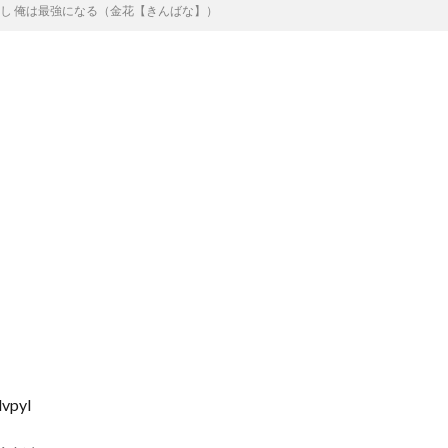
戻し 俺は最強になる（金花【きんばな】）
vpyl