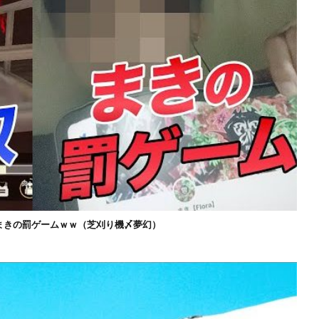
まきの罰ゲームｗｗ（芝刈り機〆夢幻）