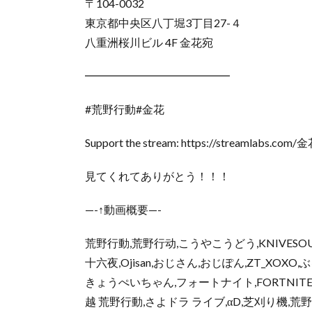
〒104-0032
東京都中央区八丁堀3丁目27-４
八重洲桜川ビル 4F 金花宛
━━━━━━━━━━━━━
#荒野行動#金花
Support the stream: https://streamlabs.com/
見てくれてありがとう！！！
—-↑動画概要—-
荒野行動,荒野行动,こうやこうどう,KNIVESOU
十六夜,Ojisan,おじさん,おじぽん,ZT_XO
きょうぺいちゃん,フォートナイト,FORTNITE,ボ
越 荒野行動,さよドラ ライブ,αD,芝刈り機,荒野