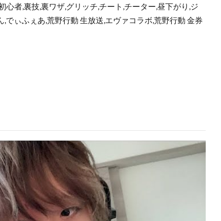
AG,初心者,裏技,裏ワザ,グリッチ,チート,チーター,昼下がり,ジ
ん,でぃふぇあ,荒野行動 生放送,エヴァコラボ,荒野行動 金券