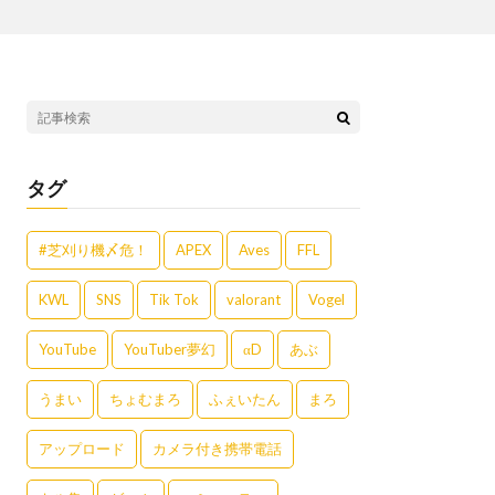
タグ
#芝刈り機〆危！
APEX
Aves
FFL
KWL
SNS
Tik Tok
valorant
Vogel
YouTube
YouTuber夢幻
αD
あぶ
うまい
ちょむまろ
ふぇいたん
まろ
アップロード
カメラ付き携帯電話