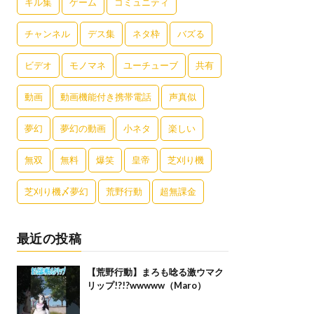
キル集
ゲーム
コミュニティ
チャンネル
デス集
ネタ枠
バズる
ビデオ
モノマネ
ユーチューブ
共有
動画
動画機能付き携帯電話
声真似
夢幻
夢幻の動画
小ネタ
楽しい
無双
無料
爆笑
皇帝
芝刈り機
芝刈り機〆夢幻
荒野行動
超無課金
最近の投稿
【荒野行動】まろも唸る激ウマク
リップ!?!?wwwww（Maro）