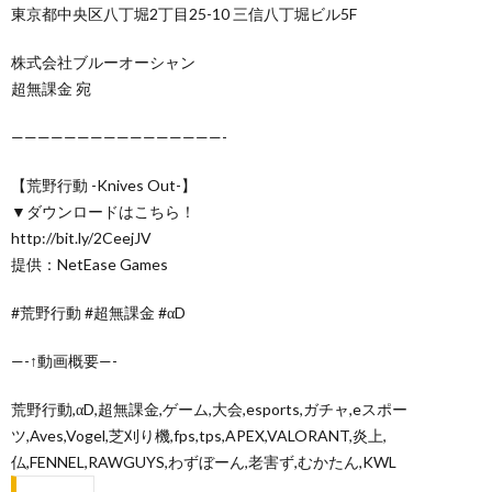
東京都中央区八丁堀2丁目25-10 三信八丁堀ビル5F
株式会社ブルーオーシャン
超無課金 宛
————————————————-
【荒野行動 -Knives Out-】
▼ダウンロードはこちら！
http://bit.ly/2CeejJV
提供：NetEase Games
#荒野行動 #超無課金 #αD
—-↑動画概要—-
荒野行動,αD,超無課金,ゲーム,大会,esports,ガチャ,eスポー
ツ,Aves,Vogel,芝刈り機,fps,tps,APEX,VALORANT,炎上,
仏,FENNEL,RAWGUYS,わずぼーん,老害ず,むかたん,KWL