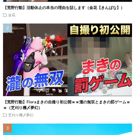
【荒野行動】活動休止の本当の理由を話します（金花【きんばな】）
金花
【荒野行動】Floraまきの自撮り初公開ｗｗ瀧の無双とまきの罰ゲームｗ
ｗ（芝刈り機〆夢幻）
芝刈り機〆夢幻