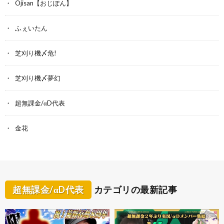
Ojisan【おじぽん】
ふぇいたん
芝刈り機〆危!
芝刈り機〆夢幻
超無課金/αD代表
金花
超無課金/αD代表
カテゴリの最新記事