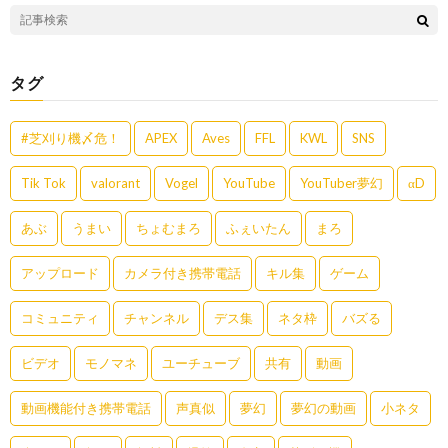
タグ
#芝刈り機〆危！
APEX
Aves
FFL
KWL
SNS
Tik Tok
valorant
Vogel
YouTube
YouTuber夢幻
αD
あぶ
うまい
ちょむまろ
ふぇいたん
まろ
アップロード
カメラ付き携帯電話
キル集
ゲーム
コミュニティ
チャンネル
デス集
ネタ枠
バズる
ビデオ
モノマネ
ユーチューブ
共有
動画
動画機能付き携帯電話
声真似
夢幻
夢幻の動画
小ネタ