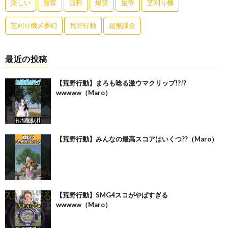
楽しい
無双
無料
爆笑
皇帝
芝刈り機
芝刈り機〆夢幻
荒野行動
超無課金
最近の投稿
【荒野行動】まろも唸る激ウマクリップ!?!?
wwwww（Maro）
【荒野行動】みんなの最高スコアはいくつ??（Maro）
【荒野行動】SMG4スコがやばすぎる
wwwww（Maro）