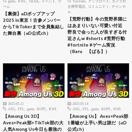
game
,
KWL
,
TikTok
,
イベント
,
ゲ
YouTube
,
アップロード
,
カメラ付
ーム
き携帯電話
,
コミュニティ
,
チャンネ
ル
【裏側】αDポップアップ
【荒野行動】今の荒野界隈に
2025 in東京！古参メンバー
はあまりいない可愛い付近
からTikTokerまで全員集結し
野良で会った人が良すぎる付
た舞台裏（αD公式ch）
近さんw #shorts #荒野行動
#fortnite #ゲーム実況
（Baru 【ばる】）
2025.05.21
2025.05.14
ASG
,
FFL
,
game
,
KOPL
,
KWL
ASG
,
FFL
,
game
,
KOPL
,
KWL
【Among Us 3D】
【Among Us】 Aves×Peak部
Aves×Peak部×TikTok部の大
1番嘘が上手い男は誰だ（αD
人気Among Us今日も最強の
公式ch）