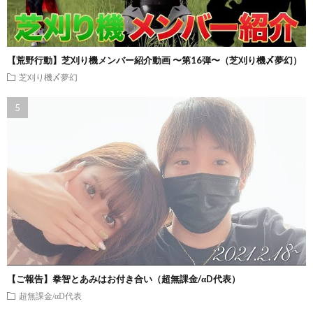
【荒野行動】芝刈り機メンバー紹介動画 〜第16弾〜（芝刈り機〆夢幻）
芝刈り機〆夢幻
【ご報告】拳智とあみはお付き合い（超無課金/αD代表）
超無課金/αD代表