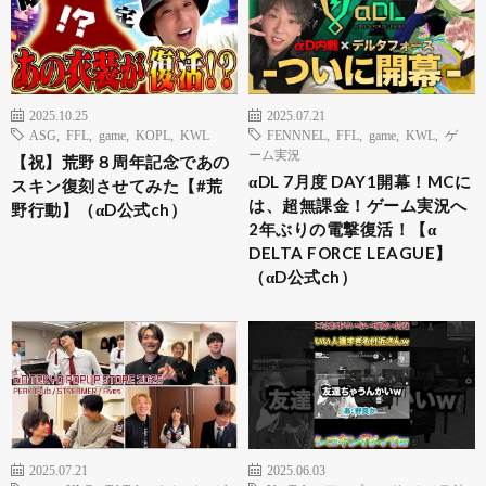
2025.10.25
2025.07.21
ASG
,
FFL
,
game
,
KOPL
,
KWL
FENNNEL
,
FFL
,
game
,
KWL
,
ゲ
ーム実況
【祝】荒野８周年記念であの
αDL 7月度 DAY1開幕！MCに
スキン復刻させてみた【#荒
は、超無課金！ゲーム実況へ
野行動】（αD公式ch）
2年ぶりの電撃復活！【α
DELTA FORCE LEAGUE】
（αD公式ch）
2025.07.21
2025.06.03