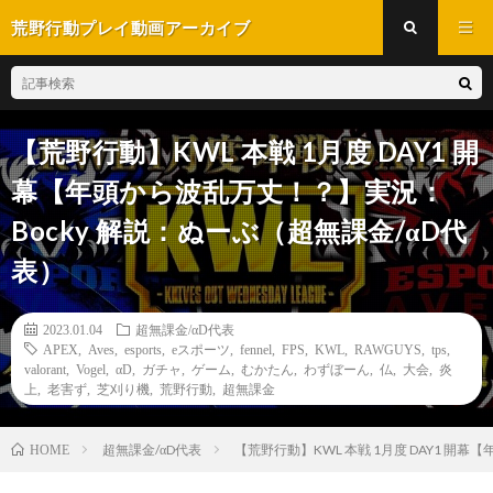
荒野行動プレイ動画アーカイブ
【荒野行動】KWL 本戦 1月度 DAY1 開
幕【年頭から波乱万丈！？】実況：
Bocky 解説：ぬーぶ（超無課金/αD代
表）
2023.01.04
超無課金/αD代表
APEX
,
Aves
,
esports
,
eスポーツ
,
fennel
,
FPS
,
KWL
,
RAWGUYS
,
tps
,
valorant
,
Vogel
,
αD
,
ガチャ
,
ゲーム
,
むかたん
,
わずぼーん
,
仏
,
大会
,
炎
上
,
老害ず
,
芝刈り機
,
荒野行動
,
超無課金
超無課金/αD代表
【荒野行動】KWL 本戦 1月度 DAY1 開
HOME