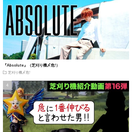
『Absolute』（芝刈り機〆危!）
芝刈り機〆危!