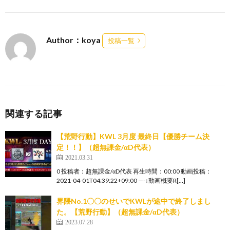
Author：koya
投稿一覧
関連する記事
【荒野行動】KWL 3月度 最終日【優勝チーム決
定！！】（超無課金/αD代表）
2021.03.31
0 投稿者：超無課金/αD代表 再生時間：00:00 動画投稿：
2021-04-01T04:39:22+09:00 —-↓動画概要R[…]
界隈No.1〇〇のせいでKWLが途中で終了しまし
た。【荒野行動】（超無課金/αD代表）
2023.07.28