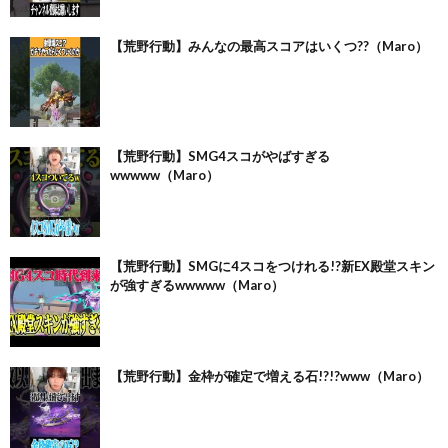
【荒野行動】みんなの最高スコアはいくつ??（Maro）
【荒野行動】SMG4スコがやばすぎる
wwwww（Maro）
【荒野行動】SMGに4スコをつけれる!?新EX殿堂スキン
が強すぎるwwwww（Maro）
【荒野行動】金枠が確定で増える石!?!?www（Maro）