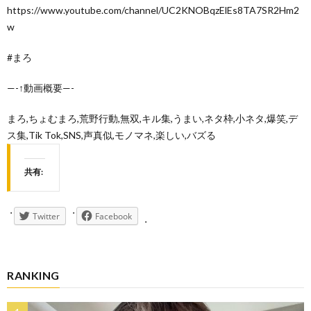
https://www.youtube.com/channel/UC2KNOBqzElEs8TA7SR2Hm2
w
#まろ
—-↑動画概要—-
まろ,ちょむまろ,荒野行動,無双,キル集,うまい,ネタ枠,小ネタ,爆笑,デ
ス集,Tik Tok,SNS,声真似,モノマネ,楽しい,バズる
共有:
Twitter
Facebook
RANKING