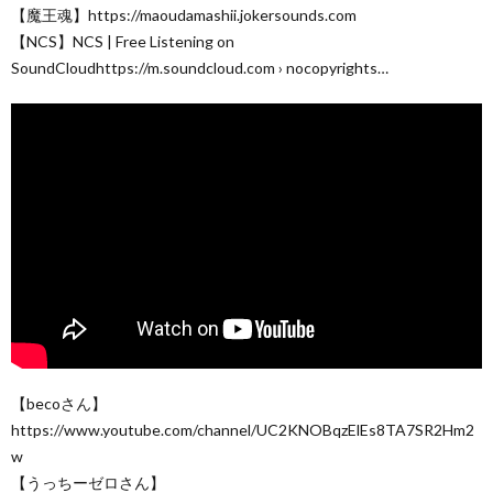
【魔王魂】https://maoudamashii.jokersounds.com
【NCS】NCS | Free Listening on
SoundCloudhttps://m.soundcloud.com › nocopyrights…
【becoさん】
https://www.youtube.com/channel/UC2KNOBqzElEs8TA7SR2Hm2
w
【うっちーゼロさん】