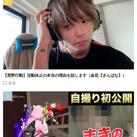
【荒野行動】活動休止の本当の理由を話します（金花【きんばな】）
金花