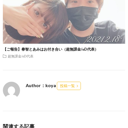
【ご報告】拳智とあみはお付き合い（超無課金/αD代表）
超無課金/αD代表
Author：koya
投稿一覧
関連する記事