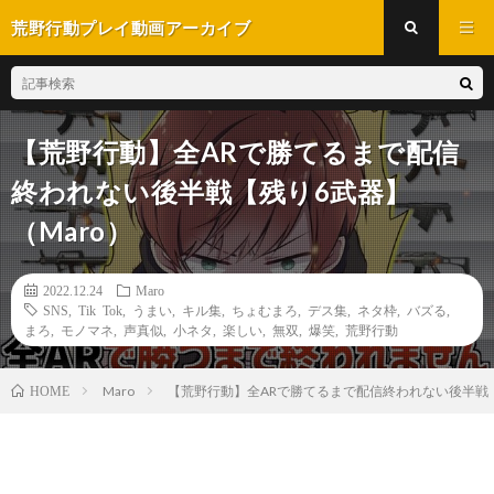
荒野行動プレイ動画アーカイブ
【荒野行動】全ARで勝てるまで配信
終われない後半戦【残り6武器】
（Maro）
2022.12.24
Maro
SNS
,
Tik Tok
,
うまい
,
キル集
,
ちょむまろ
,
デス集
,
ネタ枠
,
バズる
,
まろ
,
モノマネ
,
声真似
,
小ネタ
,
楽しい
,
無双
,
爆笑
,
荒野行動
Maro
【荒野行動】全ARで勝てるまで配信終われない後半戦【
HOME