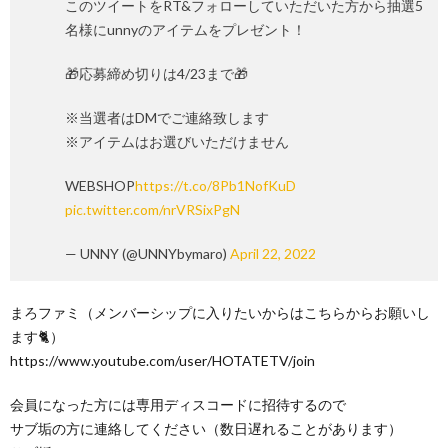
このツイートをRT&フォローしていただいた方から抽選5
名様にunnyのアイテムをプレゼント！
🎁応募締め切りは4/23まで🎁
※当選者はDMでご連絡致します
※アイテムはお選びいただけません
WEBSHOP
https://t.co/8Pb1NofKuD
pic.twitter.com/nrVRSixPgN
— UNNY (@UNNYbymaro)
April 22, 2022
まろファミ（メンバーシップに入りたいからはこちらからお願いし
ます🐈）
https://www.youtube.com/user/HOTATETV/join
会員になった方には専用ディスコードに招待するので
サブ垢の方に連絡してください（数日遅れることがあります）