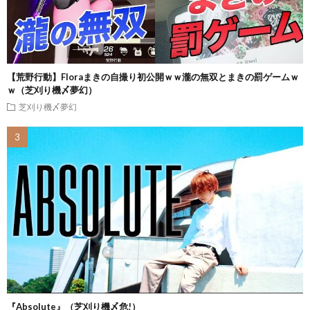
【荒野行動】Floraまきの自撮り初公開ｗｗ瀧の無双とまきの罰ゲームｗ
ｗ（芝刈り機〆夢幻）
芝刈り機〆夢幻
『Absolute』（芝刈り機〆危!）