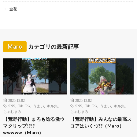
金花
Maro
カテゴリの最新記事
2025.12.02
2025.12.02
SNS
,
Tik Tok
,
うまい
,
キル集
,
SNS
,
Tik Tok
,
うまい
,
キル集
,
ちょむまろ
ちょむまろ
【荒野行動】まろも唸る激ウ
【荒野行動】みんなの最高ス
マクリップ!?!?
コアはいくつ??（Maro）
wwwww（Maro）