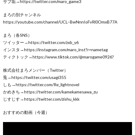
サブ垢→https://twitter.com/maro_game3
まろの別チャンネル
https://youtube.com/channel/UCL–BwNnnIoFvRl0OmxB77A
まろ（各SNS）
ツイッター→https://twitter.com/zxb_y6
インスタ→https://instagram.com/maro_inst?r=nametag
ティクトック→https://www.tiktok.com/@marogame0926?
株式会社まろメンバー（Twitter）
兎→https://twitter.com/usagi355
しも→https://twitter.com/Re_lightnovel
かめきち→https://twitter.com/kamekamesawa_zu
じすじす→https://twitter.com/zishu_kkk
おすすめの動画（今週）