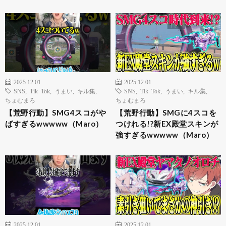
2025.12.01
2025.12.01
SNS
,
Tik Tok
,
うまい
,
キル集
,
SNS
,
Tik Tok
,
うまい
,
キル集
,
ちょむまろ
ちょむまろ
【荒野行動】SMG4スコがや
【荒野行動】SMGに4スコを
ばすぎるwwwww（Maro）
つけれる!?新EX殿堂スキンが
強すぎるwwwww（Maro）
2025.12.01
2025.12.01