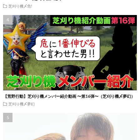
芝刈り機〆危!
【荒野行動】芝刈り機メンバー紹介動画 〜第16弾〜（芝刈り機〆夢幻）
芝刈り機〆夢幻