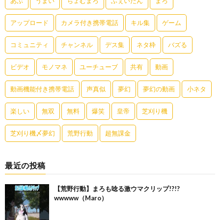
あぶ
うまい
ちょむまろ
ふぇいたん
まろ
アップロード
カメラ付き携帯電話
キル集
ゲーム
コミュニティ
チャンネル
デス集
ネタ枠
バズる
ビデオ
モノマネ
ユーチューブ
共有
動画
動画機能付き携帯電話
声真似
夢幻
夢幻の動画
小ネタ
楽しい
無双
無料
爆笑
皇帝
芝刈り機
芝刈り機〆夢幻
荒野行動
超無課金
最近の投稿
【荒野行動】まろも唸る激ウマクリップ!?!?
wwwww（Maro）