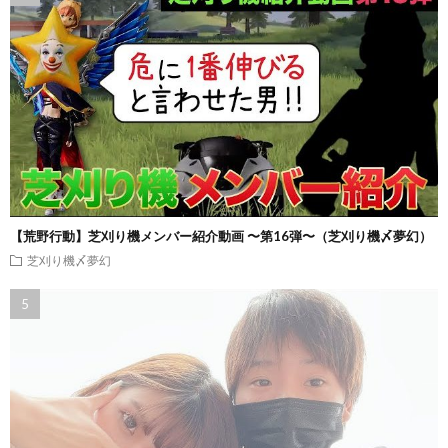
【荒野行動】芝刈り機メンバー紹介動画 〜第16弾〜（芝刈り機〆夢幻）
芝刈り機〆夢幻