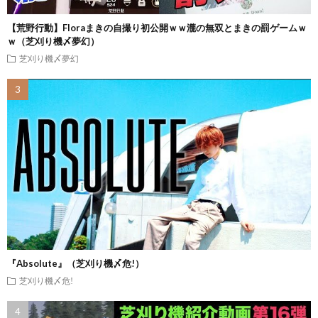
【荒野行動】Floraまきの自撮り初公開ｗｗ瀧の無双とまきの罰ゲームｗ
ｗ（芝刈り機〆夢幻）
芝刈り機〆夢幻
『Absolute』（芝刈り機〆危!）
芝刈り機〆危!