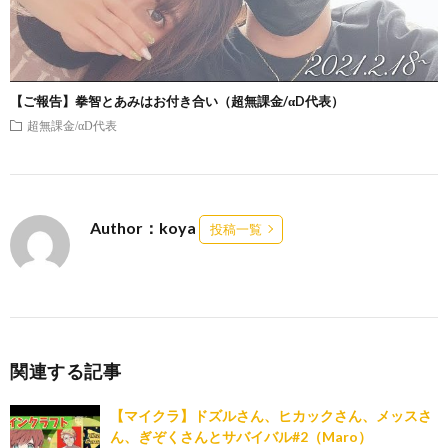
【ご報告】拳智とあみはお付き合い（超無課金/αD代表）
超無課金/αD代表
Author：koya
投稿一覧
関連する記事
【マイクラ】ドズルさん、ヒカックさん、メッスさ
ん、ぎぞくさんとサバイバル#2（Maro）