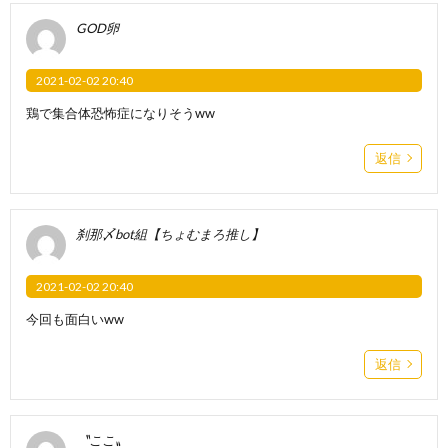
GOD卵
2021-02-02 20:40
鶏で集合体恐怖症になりそう‪w‪w
返信
刹那〆bot組【ちょむまろ推し】
2021-02-02 20:40
今回も面白いww
返信
〝ここ〟