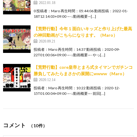
2022.01.18
0 投稿者：Maro 再生時間：05:44:06 動画投稿：2022-01-
18T12:14:03+09:00 —-↓動画概要—[…]
【荒野行動】今年１面白いキッズと作り上げた最高
の神回動画がこちらになります。（Maro）
2020.09.21
投稿者：Maro 再生時間：14:37 動画投稿：2020-09-
22T01:00:06+09:00 —-↓動画概要—- やっ[…]
【荒野行動】core皇帝とまろ式タイマンでガチンコ
勝負してみたらまさかの展開にwwww（Maro）
2020.12.14
投稿者：Maro 再生時間：10:22 動画投稿：2020-12-
15T01:00:04+09:00 —-↓動画概要—- 前回[…]
コメント
（10件）