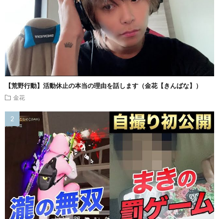
【荒野行動】活動休止の本当の理由を話します（金花【きんばな】）
金花