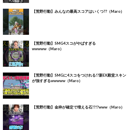
【荒野行動】みんなの最高スコアはいくつ??（Maro）
【荒野行動】SMG4スコがやばすぎる
wwwww（Maro）
【荒野行動】SMGに4スコをつけれる!?新EX殿堂スキン
が強すぎるwwwww（Maro）
【荒野行動】金枠が確定で増える石!?!?www（Maro）