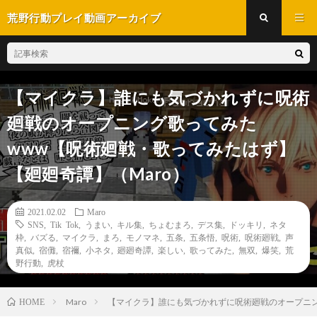
荒野行動プレイ動画アーカイブ
【マイクラ】誰にも気づかれずに呪術
廻戦のオープニング歌ってみた
www【呪術廻戦・歌ってみたはず】
【廻廻奇譚】（Maro）
2021.02.02
Maro
SNS
,
Tik Tok
,
うまい
,
キル集
,
ちょむまろ
,
デス集
,
ドッキリ
,
ネタ
枠
,
バズる
,
マイクラ
,
まろ
,
モノマネ
,
五条
,
五条悟
,
呪術
,
呪術廻戦
,
声
真似
,
宿儺
,
宿禰
,
小ネタ
,
廻廻奇譚
,
楽しい
,
歌ってみた
,
無双
,
爆笑
,
荒
野行動
,
虎杖
Maro
【マイクラ】誰にも気づかれずに呪術廻戦のオープニン
HOME