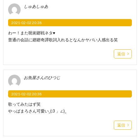
しゅあしゅあ
2021-02-02 20:38
わー！また呪術廻戦ネタ♥
普通の会話に廻廻奇譚歌詞入れるとなんかヤバい人感出る笑
返信
お魚屋さんのひつじ
2021-02-02 20:38
歌ってみたはず笑
やっぱまろさん可愛い_(:3 」∠)_
返信