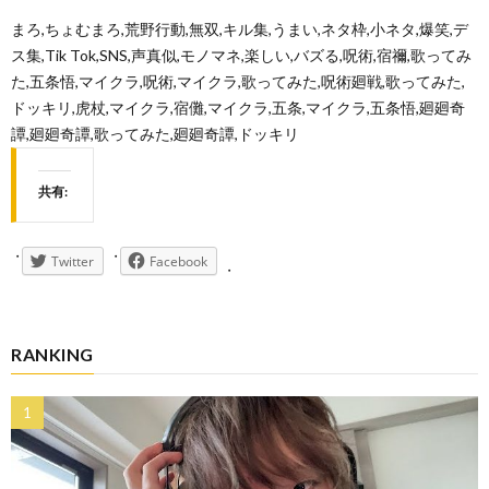
まろ,ちょむまろ,荒野行動,無双,キル集,うまい,ネタ枠,小ネタ,爆笑,デ
ス集,Tik Tok,SNS,声真似,モノマネ,楽しい,バズる,呪術,宿禰,歌ってみ
た,五条悟,マイクラ,呪術,マイクラ,歌ってみた,呪術廻戦,歌ってみた,
ドッキリ,虎杖,マイクラ,宿儺,マイクラ,五条,マイクラ,五条悟,廻廻奇
譚,廻廻奇譚,歌ってみた,廻廻奇譚,ドッキリ
共有:
Twitter
Facebook
RANKING