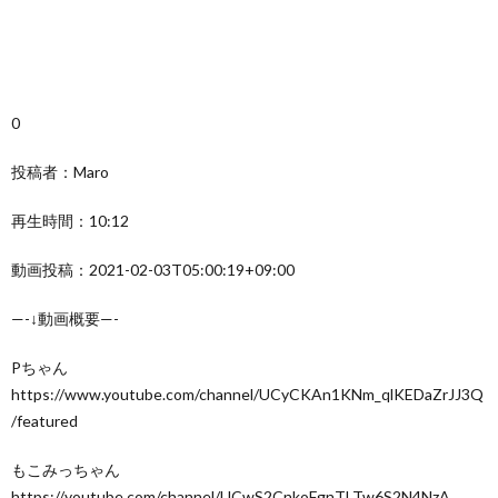
0
投稿者：Maro
再生時間：10:12
動画投稿：2021-02-03T05:00:19+09:00
—-↓動画概要—-
Pちゃん
https://www.youtube.com/channel/UCyCKAn1KNm_qlKEDaZrJJ3Q
/featured
もこみっちゃん
https://youtube.com/channel/UCwS2CnkoFgnTLTw6S2N4NzA