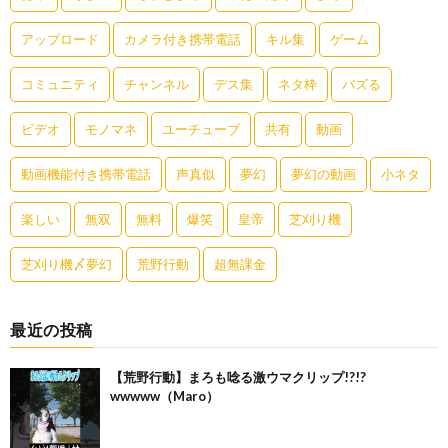
アップロード
カメラ付き携帯電話
キル集
ゲーム
コミュニティ
チャンネル
デス集
ネタ枠
バズる
ビデオ
モノマネ
ユーチューブ
共有
動画
動画機能付き携帯電話
声真似
夢幻
夢幻の動画
小ネタ
楽しい
無双
無料
爆笑
皇帝
芝刈り機
芝刈り機〆夢幻
荒野行動
超無課金
最近の投稿
【荒野行動】まろも唸る激ウマクリップ!?!?
wwwww（Maro）