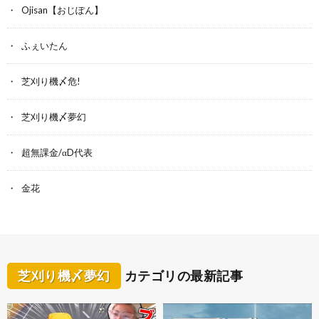
Ojisan【おじぽん】
ふぇいたん
芝刈り機〆危!
芝刈り機〆夢幻
超無課金/αD代表
金花
芝刈り機〆夢幻
カテゴリの最新記事