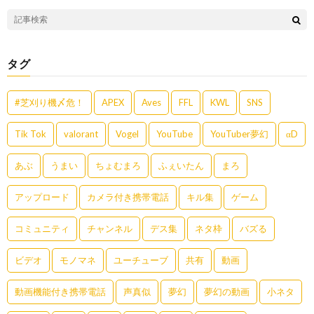
タグ
#芝刈り機〆危！
APEX
Aves
FFL
KWL
SNS
Tik Tok
valorant
Vogel
YouTube
YouTuber夢幻
αD
あぶ
うまい
ちょむまろ
ふぇいたん
まろ
アップロード
カメラ付き携帯電話
キル集
ゲーム
コミュニティ
チャンネル
デス集
ネタ枠
バズる
ビデオ
モノマネ
ユーチューブ
共有
動画
動画機能付き携帯電話
声真似
夢幻
夢幻の動画
小ネタ