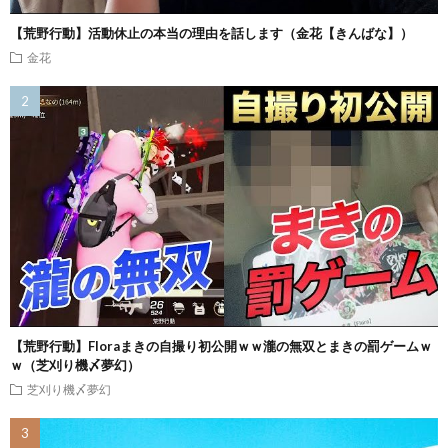
【荒野行動】活動休止の本当の理由を話します（金花【きんばな】）
金花
【荒野行動】Floraまきの自撮り初公開ｗｗ瀧の無双とまきの罰ゲームｗ
ｗ（芝刈り機〆夢幻）
芝刈り機〆夢幻