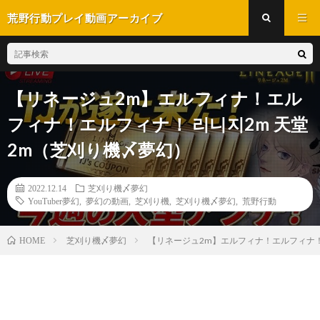
荒野行動プレイ動画アーカイブ
【リネージュ2m】エルフィナ！エル
フィナ！エルフィナ！ 리니지2m 天堂
2m（芝刈り機〆夢幻）
2022.12.14
芝刈り機〆夢幻
YouTuber夢幻
,
夢幻の動画
,
芝刈り機
,
芝刈り機〆夢幻
,
荒野行動
芝刈り機〆夢幻
【リネージュ2m】エルフィナ！エルフィナ！
HOME