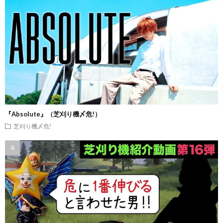
『Absolute』（芝刈り機〆危!）
芝刈り機〆危!