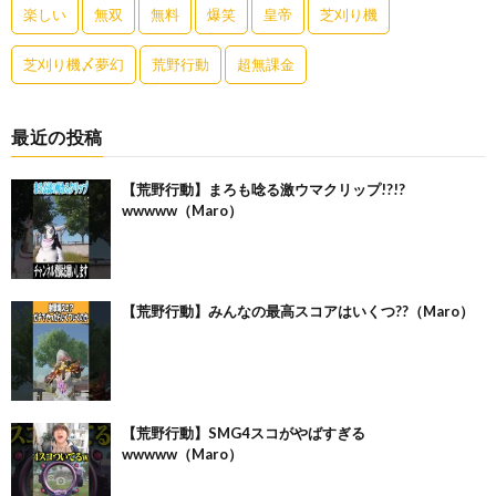
楽しい
無双
無料
爆笑
皇帝
芝刈り機
芝刈り機〆夢幻
荒野行動
超無課金
最近の投稿
【荒野行動】まろも唸る激ウマクリップ!?!?
wwwww（Maro）
【荒野行動】みんなの最高スコアはいくつ??（Maro）
【荒野行動】SMG4スコがやばすぎる
wwwww（Maro）