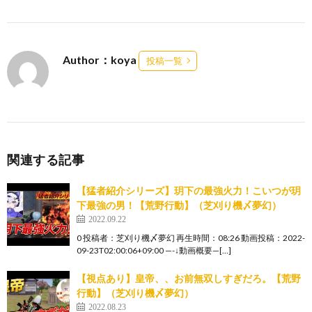
Author：koya
投稿一覧
関連する記事
【猛者紹介シリーズ】玥下の最強火力！こいつが玥
下最強の男！【荒野行動】（芝刈り機〆夢幻）
2022.09.22
0 投稿者：芝刈り機〆夢幻 再生時間：08:26 動画投稿：2022-
09-23T02:00:06+09:00 —-↓動画概要—[…]
【視点あり】皇帝、、お前無双しすぎだろ。【荒野
行動】（芝刈り機〆夢幻）
2022.08.23