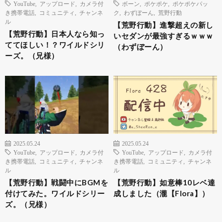
YouTube
,
アップロード
,
カメラ付
ボーン
,
ポケポケ
,
ポケポケパッ
き携帯電話
,
コミュニティ
,
チャンネ
ク
,
わずぼーん
,
荒野行動
ル
【荒野行動】進撃超えの新し
【荒野行動】日本人なら知っ
いセダンが最強すぎるｗｗｗ
ててほしい！？ワイルドシリ
（わずぼーん）
ーズ。（兄様）
2025.05.24
2025.05.24
YouTube
,
アップロード
,
カメラ付
YouTube
,
アップロード
,
カメラ付
き携帯電話
,
コミュニティ
,
チャンネ
き携帯電話
,
コミュニティ
,
チャンネ
ル
ル
【荒野行動】戦闘中にBGMを
【荒野行動】如意棒10レベ達
付けてみた。ワイルドシリー
成しました（瀧【Flora】）
ズ。（兄様）