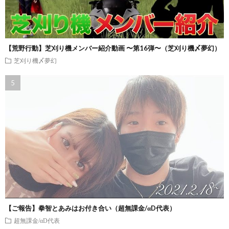
【荒野行動】芝刈り機メンバー紹介動画 〜第16弾〜（芝刈り機〆夢幻）
芝刈り機〆夢幻
【ご報告】拳智とあみはお付き合い（超無課金/αD代表）
超無課金/αD代表