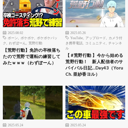
2025.08.02
2025.05.26
ボーン
,
ポケポケ
,
ポケポケパッ
YouTube
,
アップロード
,
カメラ付
ク
,
わずぼーん
,
荒野行動
き携帯電話
,
コミュニティ
,
チャンネ
ル
【荒野行動】免許の卒検落ち
【 #荒野行動 】今から始める
たので荒野で運転の練習して
荒野行動！ 新人配信者のサ
みたｗｗｗ（わずぼーん）
バイバル日記…Day43（Yoru
Ch. 亜紗香ヨル）
2025.05.24
2025.05.24