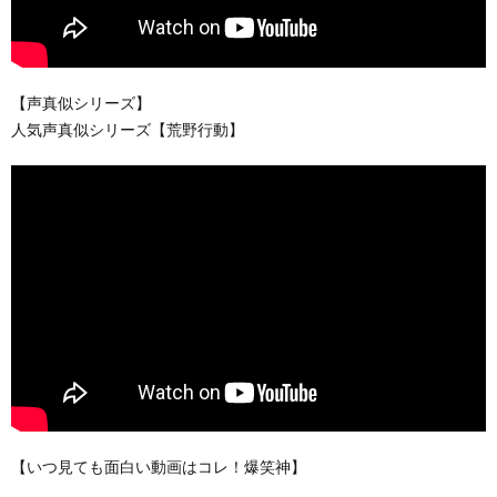
【声真似シリーズ】
人気声真似シリーズ【荒野行動】
【いつ見ても面白い動画はコレ！爆笑神】