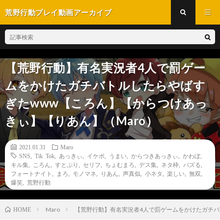
荒野行動プレイ動画アーカイブ
【荒野行動】有名実況者4人で罰ゲー
ムをかけたガチバトルしたらやばす
ぎたwww【ころん】【からつけあっ
きぃ】【りあん】（Maro）
2021.01.31
Maro
SNS
,
Tik Tok
,
あっきぃ
,
イケボ
,
うまい
,
からつきあっきぃ
,
かわぼ
,
キル集
,
ころん
,
すとぷり
,
セリフ
,
ちょむまろ
,
デス集
,
ネタ枠
,
バズる
,
フォートナイト
,
まろ
,
モノマネ
,
りあん
,
声真似
,
小ネタ
,
楽しい
,
無双
,
爆笑
,
荒野行動
Maro
【荒野行動】有名実況者4人で罰ゲームをかけたガチバ
HOME