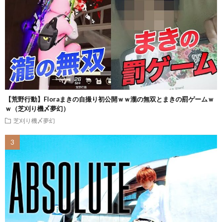
【荒野行動】Floraまきの自撮り初公開ｗｗ瀧の無双とまきの罰ゲームｗ
ｗ（芝刈り機〆夢幻）
芝刈り機〆夢幻