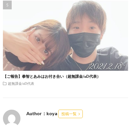
【ご報告】拳智とあみはお付き合い（超無課金/αD代表）
超無課金/αD代表
Author：koya
投稿一覧