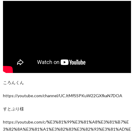
ころんくん
https://youtube.com/channel/UCJtMfSSPKuW22GXfkaN7DOA
すとぷり様
https://youtube.com/c/%E3%81%99%E3%81%A8%E3%81%B7%E
3%82%8A%E3%81%A1%E3%82%83%E3%82%93%E3%81%AD%E