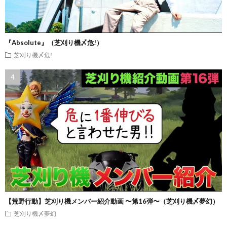
『Absolute』（芝刈り機〆危!）
芝刈り機〆危!
【荒野行動】芝刈り機メンバー紹介動画 〜第16弾〜（芝刈り機〆夢幻）
芝刈り機〆夢幻