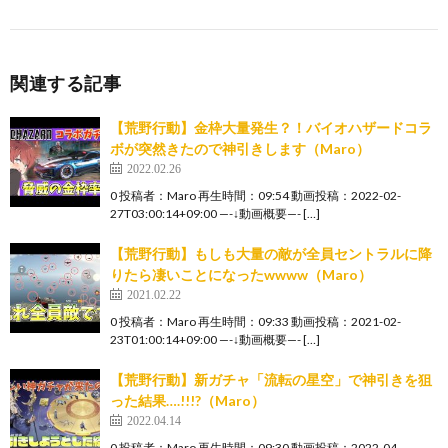
関連する記事
【荒野行動】金枠大量発生？！バイオハザードコラ
ボが突然きたので神引きします（Maro）
2022.02.26
0 投稿者：Maro 再生時間：09:54 動画投稿：2022-02-
27T03:00:14+09:00 —-↓動画概要—- […]
【荒野行動】もしも大量の敵が全員セントラルに降
りたら凄いことになったwwww（Maro）
2021.02.22
0 投稿者：Maro 再生時間：09:33 動画投稿：2021-02-
23T01:00:14+09:00 —-↓動画概要—- […]
【荒野行動】新ガチャ「流転の星空」で神引きを狙
った結果….!!!?（Maro）
2022.04.14
0 投稿者：Maro 再生時間：09:30 動画投稿：2022-04-