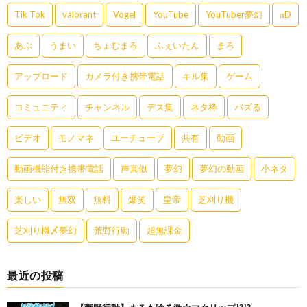
Tik Tok
valorant
Vogel
YouTube
YouTuber夢幻
αD
あぶ
うまい
ちょむまろ
ふぇいたん
まろ
アップロード
カメラ付き携帯電話
キル集
ゲーム
コミュニティ
チャンネル
デス集
ネタ枠
バズる
ビデオ
モノマネ
ユーチューブ
共有
動画
動画機能付き携帯電話
声真似
夢幻
夢幻の動画
小ネタ
楽しい
無双
無料
爆笑
皇帝
芝刈り機
芝刈り機〆夢幻
荒野行動
超無課金
最近の投稿