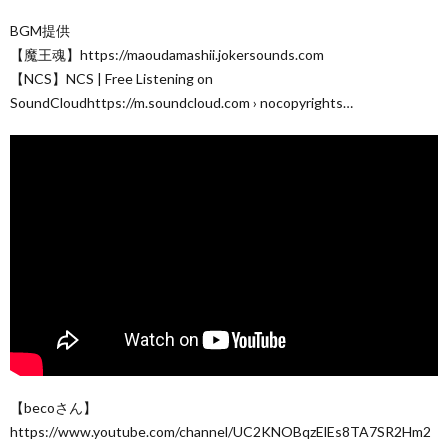
BGM提供
【魔王魂】https://maoudamashii.jokersounds.com
【NCS】NCS | Free Listening on
SoundCloudhttps://m.soundcloud.com › nocopyrights…
【becoさん】
https://www.youtube.com/channel/UC2KNOBqzElEs8TA7SR2Hm2