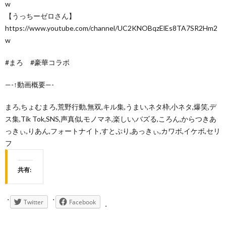
w
【うっちーゼロさん】
https://www.youtube.com/channel/UC2KNOBqzElEs8TA7SR2Hm2
w
#まろ #豪華コラボ
—-↑動画概要—-
まろ,ちょむまろ,荒野行動,無双,キル集,うまい,ネタ枠,小ネタ,爆笑,デ
ス集,Tik Tok,SNS,声真似,モノマネ,楽しい,バズる,ころん,からつきあ
っきぃ,りあん,フォートナイト,すとぷり,あっきぃ,カワボ,イケボ,セリ
フ
共有:
Twitter
Facebook