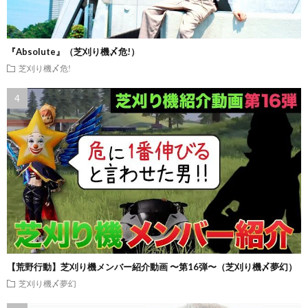
『Absolute』（芝刈り機〆危!）
芝刈り機〆危!
【荒野行動】芝刈り機メンバー紹介動画 〜第16弾〜（芝刈り機〆夢幻）
芝刈り機〆夢幻