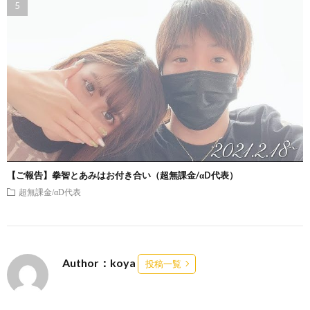
【ご報告】拳智とあみはお付き合い（超無課金/αD代表）
超無課金/αD代表
Author：koya
投稿一覧