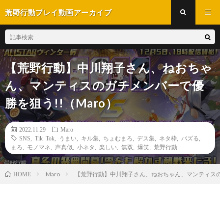
荒野行動プレイ動画アーカイブ
【荒野行動】中川翔子さん、ねおちゃ
ん、マンティスのガチメンバーで優
勝を狙う!!（Maro）
2022.11.29
Maro
SNS
,
Tik Tok
,
うまい
,
キル集
,
ちょむまろ
,
デス集
,
ネタ枠
,
バズる
,
まろ
,
モノマネ
,
声真似
,
小ネタ
,
楽しい
,
無双
,
爆笑
,
荒野行動
Maro
【荒野行動】中川翔子さん、ねおちゃん、マンティスのガ
HOME