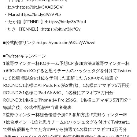
・ねお:https://bit.ly/3XADSOV
・ Maro:https://bit.ly/3VzVPLz
・ たか姫【FENNEL】:https://bit.ly/3VBizuI
・たき 【FENNEL】:https://bit.ly/3ikjfGy
■公式配信リンク:https://youtu.be/6KlaZjW6zwI
■Twitterキャンペーン
1荒野ウィンター杯KOチーム予想CP 参加方法:#荒野ウィンター杯
+#ROUND○+KOすると思うチームのハッシュタグを付けてTwitter
にて投稿 毎試合の1位を予測した正解した方の中から抽選で
ROUND1:1名様にAirPods Pro(第2世代)、1名様にアマギフ5万円分
ROUND2:1名様にiPad Air 64G、1名様にアマギフ5万円分
ROUND3:1名様にiPhone 14 Pro 256G、1名様にアマギフ5万円分 *
毎試合後、公式生配信中当選者発表
2荒野ウィンター杯総合優勝予測CP 参加方法:#荒野ウィンター杯
+総合ポイント1位と思うチームのハッシュタグを付けてTwitterに
て投稿 優勝を当てた方の中から抽選で1名様にアマギフ10万円分
※チームハッシュタグは公式生配信の概要欄からチェック ※DMを