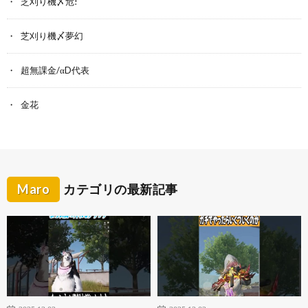
芝刈り機〆危!
芝刈り機〆夢幻
超無課金/αD代表
金花
Maro
カテゴリの最新記事