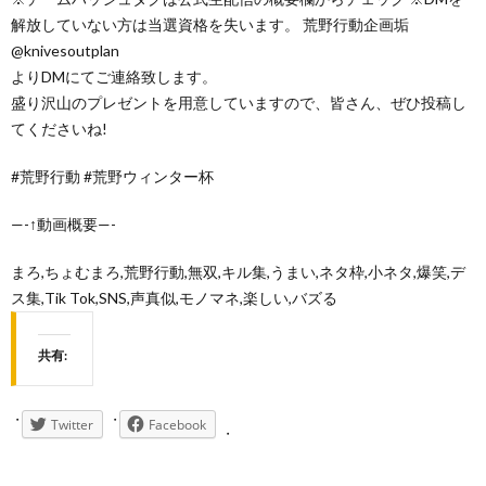
解放していない方は当選資格を失います。 荒野行動企画垢
@knivesoutplan
よりDMにてご連絡致します。
盛り沢山のプレゼントを用意していますので、皆さん、ぜひ投稿し
てくださいね!
#荒野行動 #荒野ウィンター杯
—-↑動画概要—-
まろ,ちょむまろ,荒野行動,無双,キル集,うまい,ネタ枠,小ネタ,爆笑,デ
ス集,Tik Tok,SNS,声真似,モノマネ,楽しい,バズる
共有:
Twitter
Facebook