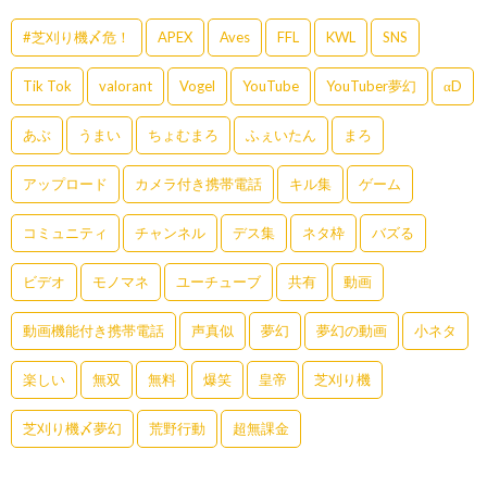
#芝刈り機〆危！
APEX
Aves
FFL
KWL
SNS
Tik Tok
valorant
Vogel
YouTube
YouTuber夢幻
αD
あぶ
うまい
ちょむまろ
ふぇいたん
まろ
アップロード
カメラ付き携帯電話
キル集
ゲーム
コミュニティ
チャンネル
デス集
ネタ枠
バズる
ビデオ
モノマネ
ユーチューブ
共有
動画
動画機能付き携帯電話
声真似
夢幻
夢幻の動画
小ネタ
楽しい
無双
無料
爆笑
皇帝
芝刈り機
芝刈り機〆夢幻
荒野行動
超無課金