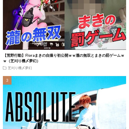
【荒野行動】Floraまきの自撮り初公開ｗｗ瀧の無双とまきの罰ゲームｗ
ｗ（芝刈り機〆夢幻）
芝刈り機〆夢幻