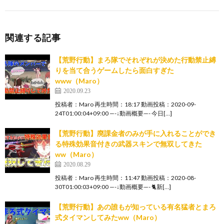
関連する記事
【荒野行動】まろ隊でそれぞれが決めた行動禁止縛
りを当て合うゲームしたら面白すぎた
www（Maro）
2020.09.23
投稿者：Maro 再生時間：18:17 動画投稿：2020-09-
24T01:00:04+09:00 —-↓動画概要—- 今日[…]
【荒野行動】廃課金者のみが手に入れることができ
る特殊効果音付きの武器スキンで無双してきた
ww（Maro）
2020.08.29
投稿者：Maro 再生時間：11:47 動画投稿：2020-08-
30T01:00:03+09:00 —-↓動画概要—- 🐈新[…]
【荒野行動】あの誰もが知っている有名猛者とまろ
式タイマンしてみたww（Maro）