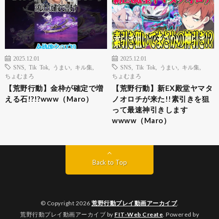
2025.12.01
2025.12.01
SNS
,
Tik Tok
,
うまい
,
キル集
,
SNS
,
Tik Tok
,
うまい
,
キル集
,
ちょむまろ
ちょむまろ
【荒野行動】金枠が確定で増
【荒野行動】新EX殿堂ヤマタ
える石!?!?www（Maro）
ノオロチが来た!!素引きを狙
って最速神引きします
wwww（Maro）
Back to Top
© Copyright 2026
荒野行動プレイ動画アーカイブ
.
荒野行動プレイ動画アーカイブ by
FIT-Web Create
. Powered by