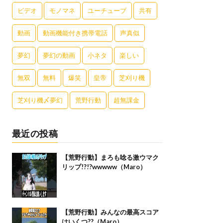
ビデオ
モノマネ
ユーチューブ
共有
動画
動画機能付き携帯電話
声真似
夢幻
夢幻の動画
小ネタ
楽しい
無双
無料
爆笑
皇帝
芝刈り機
芝刈り機〆夢幻
荒野行動
超無課金
最近の投稿
【荒野行動】まろも唸る激ウマク
リップ!?!?wwwww（Maro）
【荒野行動】みんなの最高スコア
はいくつ??（Maro）