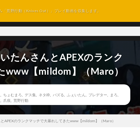
ム「荒野行動（Knives Out）」プレイ動画を収集します。
ぇいたんさんとAPEXのランク
ww【mildom】（Maro）
ン
,
ちょむまろ
,
デス集
,
ネタ枠
,
バズる
,
ふぇいたん
,
プレデター
,
まろ
,
笑
,
爪痕
,
荒野行動
とAPEXのランクマッチで大暴れしてきたwww【mildom】（Maro）