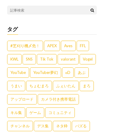
タグ
#芝刈り機〆危！
APEX
Aves
FFL
KWL
SNS
Tik Tok
valorant
Vogel
YouTube
YouTuber夢幻
αD
あぶ
うまい
ちょむまろ
ふぇいたん
まろ
アップロード
カメラ付き携帯電話
キル集
ゲーム
コミュニティ
チャンネル
デス集
ネタ枠
バズる