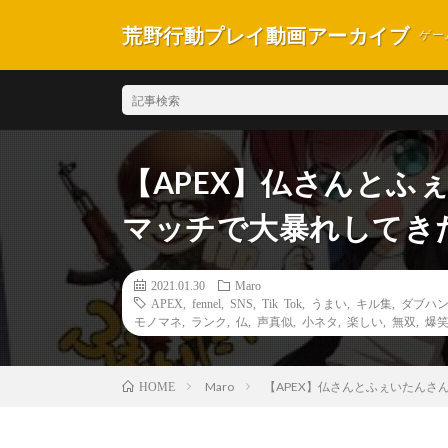
荒野行動プレイ動画アーカイブ
ゲー
【APEX】仏さんとふ
マッチで大暴れしてきたw
2021.01.30
Maro
APEX
,
fennel
,
SNS
,
Tik Tok
,
うまい
,
キル集
,
ダブハ
モノマネ
,
ランク
,
仏
,
声真似
,
小ネタ
,
楽しい
,
無双
,
爆
Maro
【APEX】仏さんとふぇいたんさん
HOME