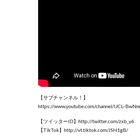
【サブチャンネル！】
https://www.youtube.com/channel/UCL–BwN
【ツイッターID】http://twitter.com/zxb_y6
【TikTok】http://vt.tiktok.com/JSH1gB/