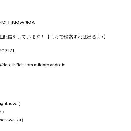
hbyB2_LjBMW3MA
生配信をしています！【まろで検索すれば出るよ♪】
0809171
/details?id=com.mildom.android
ghtnovel）
kk）
mesawa_zu）