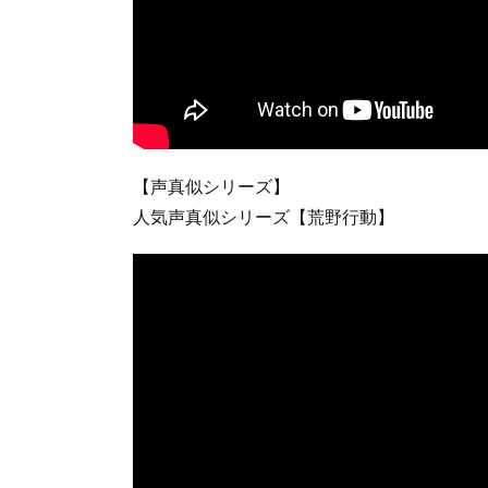
【声真似シリーズ】
人気声真似シリーズ【荒野行動】