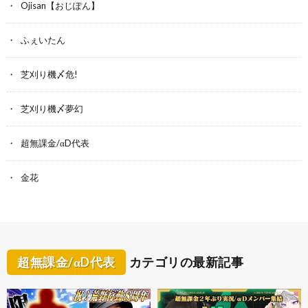
Ojisan【おじぽん】
ふぇいたん
芝刈り機〆危!
芝刈り機〆夢幻
超無課金/αD代表
金花
超無課金/αD代表
カテゴリの最新記事