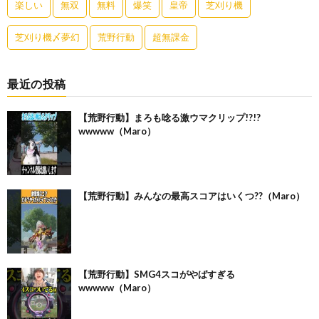
楽しい
無双
無料
爆笑
皇帝
芝刈り機
芝刈り機〆夢幻
荒野行動
超無課金
最近の投稿
【荒野行動】まろも唸る激ウマクリップ!?!?
wwwww（Maro）
【荒野行動】みんなの最高スコアはいくつ??（Maro）
【荒野行動】SMG4スコがやばすぎる
wwwww（Maro）