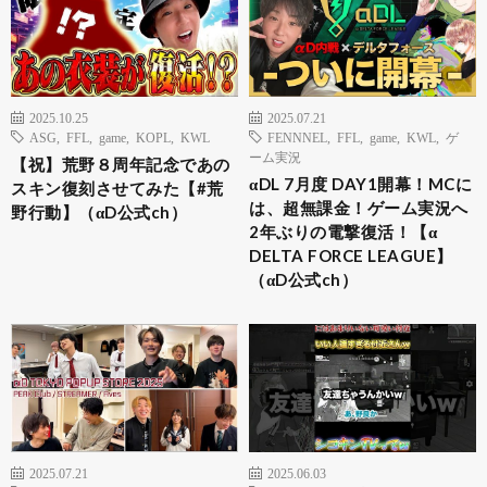
2025.10.25
2025.07.21
ASG
,
FFL
,
game
,
KOPL
,
KWL
FENNNEL
,
FFL
,
game
,
KWL
,
ゲ
ーム実況
【祝】荒野８周年記念であの
αDL 7月度 DAY1開幕！MCに
スキン復刻させてみた【#荒
は、超無課金！ゲーム実況へ
野行動】（αD公式ch）
2年ぶりの電撃復活！【α
DELTA FORCE LEAGUE】
（αD公式ch）
2025.07.21
2025.06.03