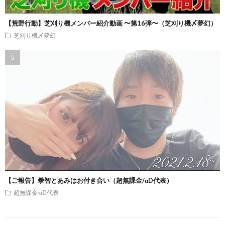
【荒野行動】芝刈り機メンバー紹介動画 〜第16弾〜（芝刈り機〆夢幻）
芝刈り機〆夢幻
【ご報告】拳智とあみはお付き合い（超無課金/αD代表）
超無課金/αD代表