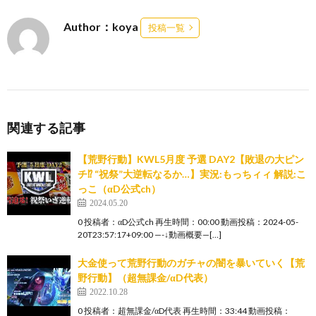
Author：koya
投稿一覧
関連する記事
【荒野行動】KWL5月度 予選 DAY2【敗退の大ピン
チ⁉ “祝祭”大逆転なるか…】実況:もっちィィ 解説:こ
っこ（αD公式ch）
2024.05.20
0 投稿者：αD公式ch 再生時間：00:00 動画投稿：2024-05-
20T23:57:17+09:00 —-↓動画概要—[…]
大金使って荒野行動のガチャの闇を暴いていく【荒
野行動】（超無課金/αD代表）
2022.10.28
0 投稿者：超無課金/αD代表 再生時間：33:44 動画投稿：