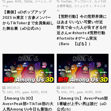
game
,
KWL
,
TikTok
,
イベント
,
ゲ
YouTube
,
アップロード
,
カメラ付
ーム
き携帯電話
,
コミュニティ
,
チャンネ
ル
【裏側】αDポップアップ
【荒野行動】今の荒野界隈に
2025 in東京！古参メンバー
はあまりいない可愛い付近
からTikTokerまで全員集結し
野良で会った人が良すぎる付
た舞台裏（αD公式ch）
近さんw #shorts #荒野行動
#fortnite #ゲーム実況
（Baru 【ばる】）
2025.05.21
2025.05.14
ASG
,
FFL
,
game
,
KOPL
,
KWL
ASG
,
FFL
,
game
,
KOPL
,
KWL
【Among Us 3D】
【Among Us】 Aves×Peak部
Aves×Peak部×TikTok部の大
1番嘘が上手い男は誰だ（αD
人気Among Us今日も最強の
公式ch）