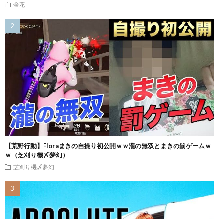
金花
【荒野行動】Floraまきの自撮り初公開ｗｗ瀧の無双とまきの罰ゲームｗ
ｗ（芝刈り機〆夢幻）
芝刈り機〆夢幻