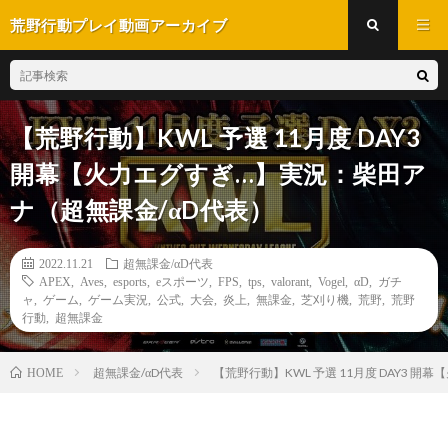
荒野行動プレイ動画アーカイブ
【荒野行動】KWL 予選 11月度 DAY3
開幕【火力エグすぎ…】実況：柴田ア
ナ（超無課金/αD代表）
2022.11.21
超無課金/αD代表
APEX
,
Aves
,
esports
,
eスポーツ
,
FPS
,
tps
,
valorant
,
Vogel
,
αD
,
ガチ
ャ
,
ゲーム
,
ゲーム実況
,
公式
,
大会
,
炎上
,
無課金
,
芝刈り機
,
荒野
,
荒野
行動
,
超無課金
超無課金/αD代表
【荒野行動】KWL 予選 11月度 DAY3 開
HOME