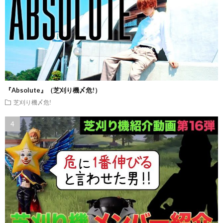
『Absolute』（芝刈り機〆危!）
芝刈り機〆危!