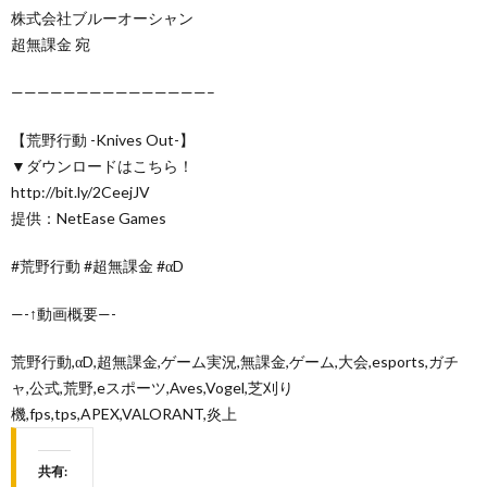
株式会社ブルーオーシャン
超無課金 宛
———————————————–
【荒野行動 -Knives Out-】
▼ダウンロードはこちら！
http://bit.ly/2CeejJV
提供：NetEase Games
#荒野行動 #超無課金 #αD
—-↑動画概要—-
荒野行動,αD,超無課金,ゲーム実況,無課金,ゲーム,大会,esports,ガチ
ャ,公式,荒野,eスポーツ,Aves,Vogel,芝刈り
機,fps,tps,APEX,VALORANT,炎上
共有: