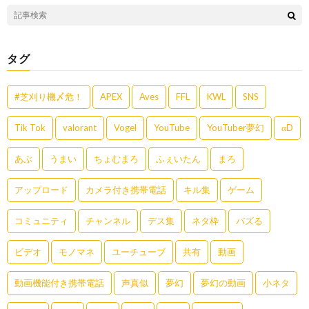
タグ
#芝刈り機〆危！
APEX
Aves
FFL
KWL
SNS
Tik Tok
valorant
Vogel
YouTube
YouTuber夢幻
αD
あぶ
うまい
ちょむまろ
ふぇいたん
まろ
アップロード
カメラ付き携帯電話
キル集
ゲーム
コミュニティ
チャンネル
デス集
ネタ枠
バズる
ビデオ
モノマネ
ユーチューブ
共有
動画
動画機能付き携帯電話
声真似
夢幻
夢幻の動画
小ネタ