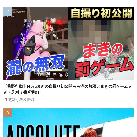
【荒野行動】Floraまきの自撮り初公開ｗｗ瀧の無双とまきの罰ゲームｗ
ｗ（芝刈り機〆夢幻）
芝刈り機〆夢幻