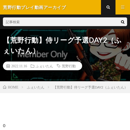
荒野行動プレイ動画アーカイブ
【荒野行動】侍リーグ予選DAY2（ふ
ぇいたん）
2022.11.16
ふぇいたん
荒野行動
ふぇいたん
【荒野行動】侍リーグ予選DAY2（ふぇいたん）
HOME
0