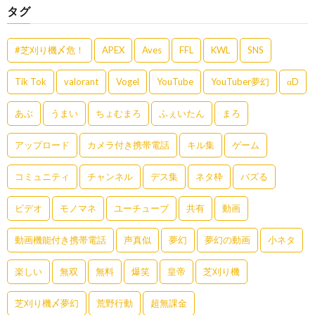
タグ
#芝刈り機〆危！
APEX
Aves
FFL
KWL
SNS
Tik Tok
valorant
Vogel
YouTube
YouTuber夢幻
αD
あぶ
うまい
ちょむまろ
ふぇいたん
まろ
アップロード
カメラ付き携帯電話
キル集
ゲーム
コミュニティ
チャンネル
デス集
ネタ枠
バズる
ビデオ
モノマネ
ユーチューブ
共有
動画
動画機能付き携帯電話
声真似
夢幻
夢幻の動画
小ネタ
楽しい
無双
無料
爆笑
皇帝
芝刈り機
芝刈り機〆夢幻
荒野行動
超無課金