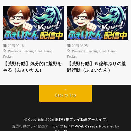
2025.09.18
2025.08.25
Pokémon Trading Card Game
Pokémon Trading Card Game
Pocket
Pocket
【荒野行動】気分的に荒野を
【荒野行動】５億年ぶりの荒
やる（ふぇいたん）
野行動（ふぇいたん）
Back to Top
© Copyright 2026
荒野行動プレイ動画アーカイブ
.
荒野行動プレイ動画アーカイブ by
FIT-Web Create
. Powered by