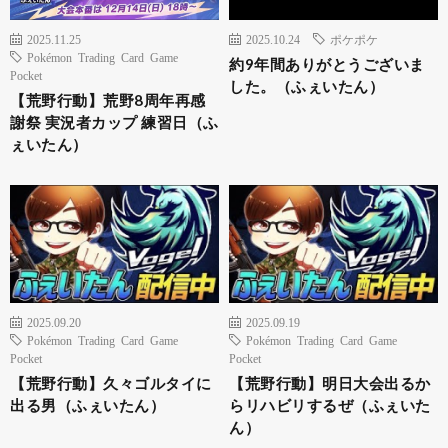
2025.11.25
2025.10.24
ポケポケ
Pokémon Trading Card Game
約9年間ありがとうございま
Pocket
した。（ふぇいたん）
【荒野行動】荒野8周年再感
謝祭 実況者カップ 練習日（ふ
ぇいたん）
2025.09.20
2025.09.19
Pokémon Trading Card Game
Pokémon Trading Card Game
Pocket
Pocket
【荒野行動】久々ゴルタイに
【荒野行動】明日大会出るか
出る男（ふぇいたん）
らリハビリするぜ（ふぇいた
ん）