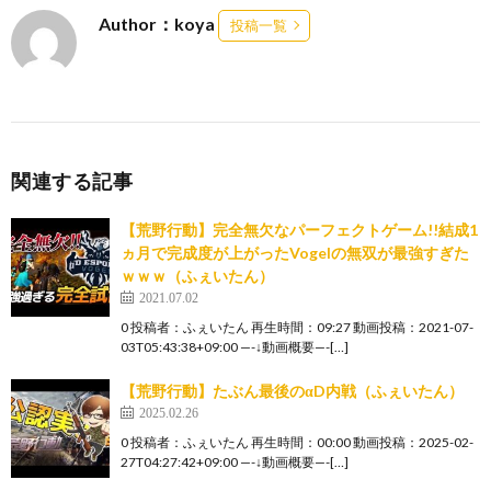
Author：koya
投稿一覧
関連する記事
【荒野行動】完全無欠なパーフェクトゲーム!!結成1
ヵ月で完成度が上がったVogelの無双が最強すぎた
ｗｗｗ（ふぇいたん）
2021.07.02
0 投稿者：ふぇいたん 再生時間：09:27 動画投稿：2021-07-
03T05:43:38+09:00 —-↓動画概要—-[…]
【荒野行動】たぶん最後のαD内戦（ふぇいたん）
2025.02.26
0 投稿者：ふぇいたん 再生時間：00:00 動画投稿：2025-02-
27T04:27:42+09:00 —-↓動画概要—-[…]