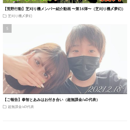
【荒野行動】芝刈り機メンバー紹介動画 〜第16弾〜（芝刈り機〆夢幻）
芝刈り機〆夢幻
【ご報告】拳智とあみはお付き合い（超無課金/αD代表）
超無課金/αD代表