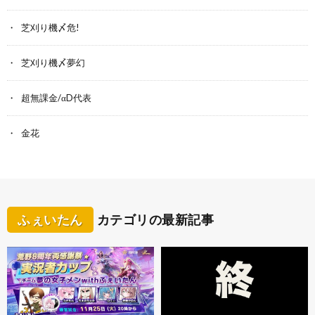
芝刈り機〆危!
芝刈り機〆夢幻
超無課金/αD代表
金花
ふぇいたん
カテゴリの最新記事