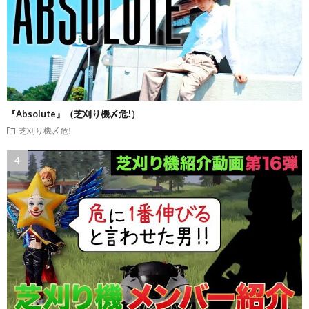
『Absolute』（芝刈り機〆危!）
芝刈り機〆危!