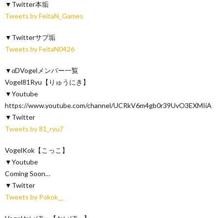
▼Twitter本垢
Tweets by FeitaN_Games
▼Twitterサブ垢
Tweets by FeitaN0426
▼αDVogelメンバー一覧
Vogel81Ryu【りゅうにき】
▼Youtube
https://www.youtube.com/channel/UCRkV6m4gb0r39UvO3EXMIiA
▼Twitter
Tweets by 81_ryu7
VogelKok【こっこ】
▼Youtube
Coming Soon…
▼Twitter
Tweets by Pokok__