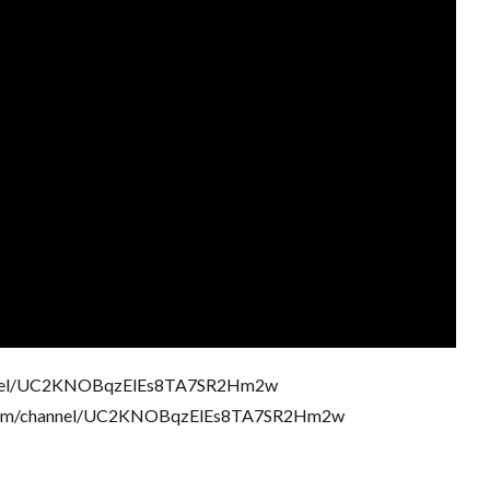
nnel/UC2KNOBqzElEs8TA7SR2Hm2w
/channel/UC2KNOBqzElEs8TA7SR2Hm2w