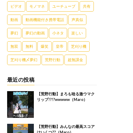
ビデオ
モノマネ
ユーチューブ
共有
動画
動画機能付き携帯電話
声真似
夢幻
夢幻の動画
小ネタ
楽しい
無双
無料
爆笑
皇帝
芝刈り機
芝刈り機〆夢幻
荒野行動
超無課金
最近の投稿
【荒野行動】まろも唸る激ウマク
リップ!?!?wwwww（Maro）
【荒野行動】みんなの最高スコア
はいくつ??（Maro）