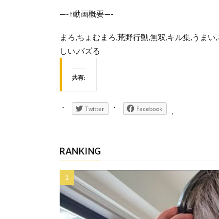
—-↑動画概要—-
まろ,ちょむまろ,荒野行動,無双,キル集,うまい,ネタ
しい,バズる
共有:
Twitter
Facebook
RANKING