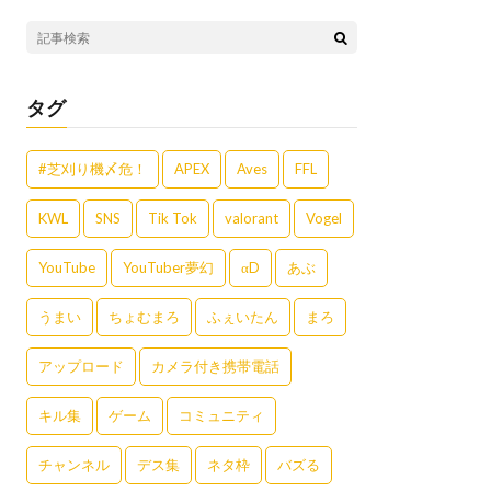
タグ
#芝刈り機〆危！
APEX
Aves
FFL
KWL
SNS
Tik Tok
valorant
Vogel
YouTube
YouTuber夢幻
αD
あぶ
うまい
ちょむまろ
ふぇいたん
まろ
アップロード
カメラ付き携帯電話
キル集
ゲーム
コミュニティ
チャンネル
デス集
ネタ枠
バズる