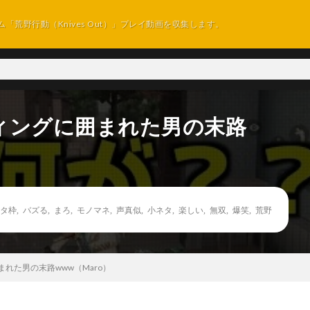
ム「荒野行動（Knives Out）」プレイ動画を収集します。
ィングに囲まれた男の末路
タ枠
,
バズる
,
まろ
,
モノマネ
,
声真似
,
小ネタ
,
楽しい
,
無双
,
爆笑
,
荒野
まれた男の末路www（Maro）