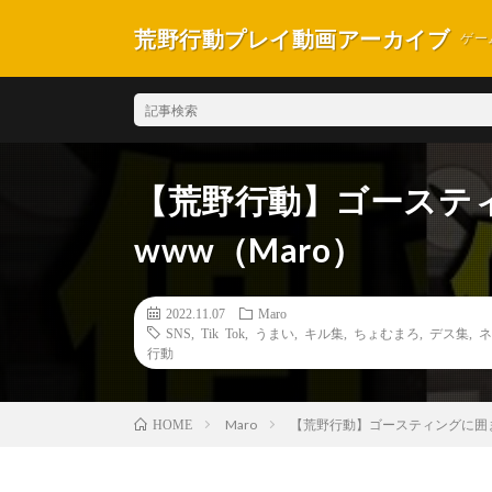
荒野行動プレイ動画アーカイブ
ゲー
【荒野行動】ゴーステ
www（Maro）
2022.11.07
Maro
SNS
,
Tik Tok
,
うまい
,
キル集
,
ちょむまろ
,
デス集
,
ネ
行動
Maro
【荒野行動】ゴースティングに囲
HOME