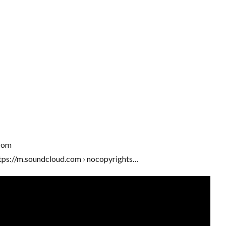
com
ps://m.soundcloud.com › nocopyrights…