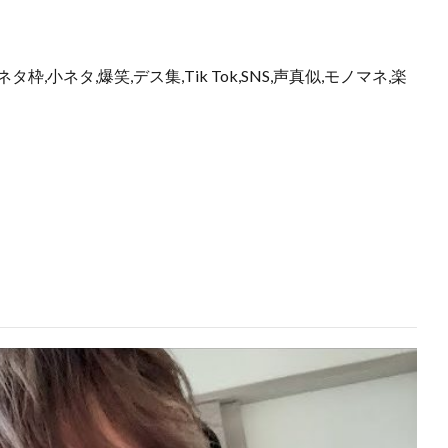
枠,小ネタ,爆笑,デス集,Tik Tok,SNS,声真似,モノマネ,楽