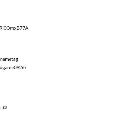
FvRl0OmxB77A
=nametag
ogame0926?
_zu