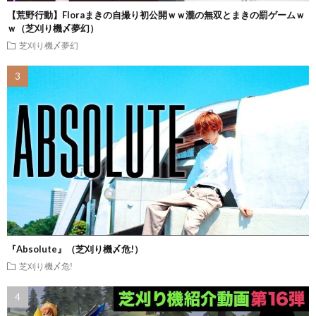
【荒野行動】Floraまきの自撮り初公開ｗｗ瀧の無双とまきの罰ゲームｗ
ｗ（芝刈り機〆夢幻）
芝刈り機〆夢幻
『Absolute』（芝刈り機〆危!）
芝刈り機〆危!