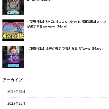
【荒野行動】SMGに4スコをつけれる!?新EX殿堂スキン
が強すぎるwwwww（Maro）
【荒野行動】金枠が確定で増える石!?!?www（Maro）
アーカイブ
2025年12月
2025年11月