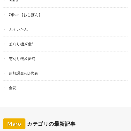
Maro
Ojisan【おじぽん】
ふぇいたん
芝刈り機〆危!
芝刈り機〆夢幻
超無課金/αD代表
金花
Maro
カテゴリの最新記事