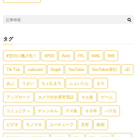
タグ
#芝刈り機〆危！
APEX
Aves
FFL
KWL
SNS
Tik Tok
valorant
Vogel
YouTube
YouTuber夢幻
αD
あぶ
うまい
ちょむまろ
ふぇいたん
まろ
アップロード
カメラ付き携帯電話
キル集
ゲーム
コミュニティ
チャンネル
デス集
ネタ枠
バズる
ビデオ
モノマネ
ユーチューブ
共有
動画