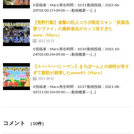
0 投稿者：Maro 再生時間：10:31 動画投稿：2022-06-
20T03:00:17+09:00 —-↓動画概要—- […]
【荒野行動】進撃の巨人コラボ限定スキン「疾風迅
雷リヴァイ」の最終進化がカッコ良すぎた
www（Maro）
2022.10.23
0 投稿者：Maro 再生時間：10:30 動画投稿：2022-10-
24T03:00:34+09:00 —-↓動画概要—- […]
【スーパーバニーマン】まろぼーんとの相性が良す
ぎて腹筋が崩壊したwww#1（Maro）
2021.08.03
0 投稿者：Maro 再生時間：10:27 動画投稿：2021-08-
03T21:00:10+09:00 —-↓動画概要—- […]
コメント
（10件）