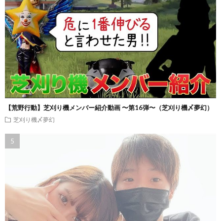
【荒野行動】芝刈り機メンバー紹介動画 〜第16弾〜（芝刈り機〆夢幻）
芝刈り機〆夢幻