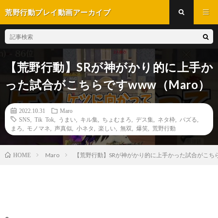
荒野行動プレイ動画アーカイブ
【荒野行動】SRが神がかり的に上手か
った試合がこちらですwww（Maro）
2022.10.31
Maro
SNS
,
Tik Tok
,
うまい
,
キル集
,
ちょむまろ
,
デス集
,
ネタ枠
,
バズる
,
まろ
,
モノマネ
,
声真似
,
小ネタ
,
楽しい
,
無双
,
爆笑
,
荒野行動
Maro
【荒野行動】SRが神がかり的に上手かった試合がこちら
HOME