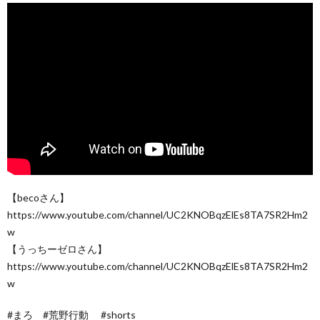
【becoさん】
https://www.youtube.com/channel/UC2KNOBqzElEs8TA7SR2Hm2
w
【うっちーゼロさん】
https://www.youtube.com/channel/UC2KNOBqzElEs8TA7SR2Hm2
w
#まろ #荒野行動 #shorts