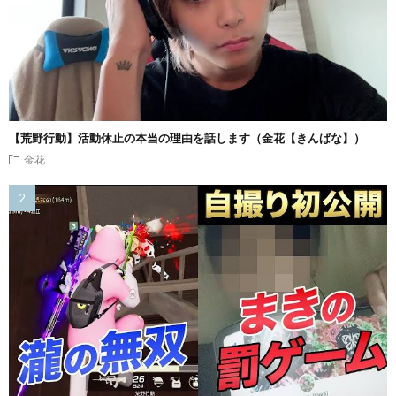
【荒野行動】活動休止の本当の理由を話します（金花【きんばな】）
金花