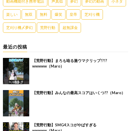
動画機能付き携帯電話
声真似
夢幻
夢幻の動画
小ネタ
楽しい
無双
無料
爆笑
皇帝
芝刈り機
芝刈り機〆夢幻
荒野行動
超無課金
最近の投稿
【荒野行動】まろも唸る激ウマクリップ!?!?
wwwww（Maro）
【荒野行動】みんなの最高スコアはいくつ??（Maro）
【荒野行動】SMG4スコがやばすぎる
wwwww（Maro）