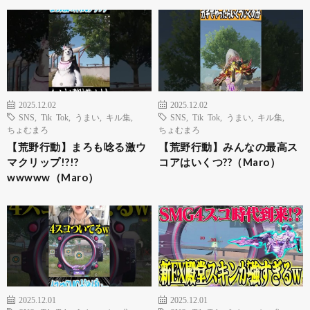
2025.12.02
2025.12.02
SNS
,
Tik Tok
,
うまい
,
キル集
,
SNS
,
Tik Tok
,
うまい
,
キル集
,
ちょむまろ
ちょむまろ
【荒野行動】まろも唸る激ウ
【荒野行動】みんなの最高ス
マクリップ!?!?
コアはいくつ??（Maro）
wwwww（Maro）
2025.12.01
2025.12.01