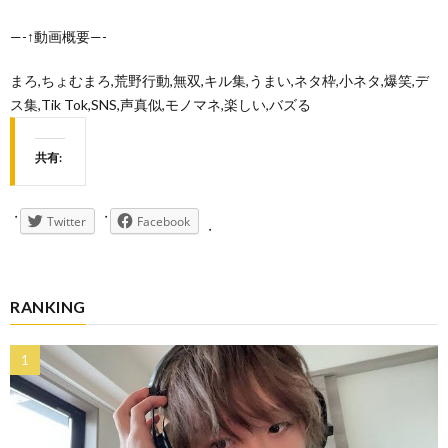
—-↑動画概要—-
まろ,ちょむまろ,荒野行動,無双,キル集,うまい,ネタ枠,小ネタ,爆笑,デ
ス集,Tik Tok,SNS,声真似,モノマネ,楽しい,バズる
共有:
Twitter
Facebook
RANKING