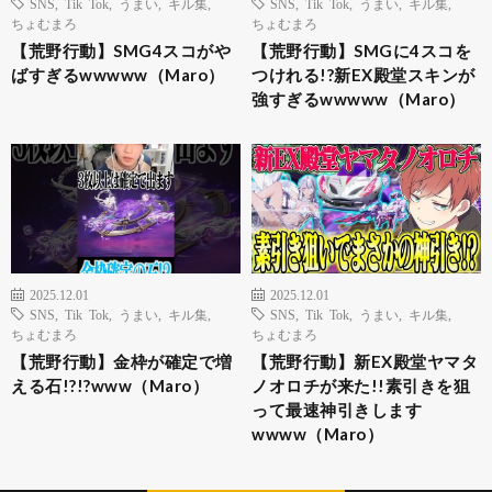
SNS
,
Tik Tok
,
うまい
,
キル集
,
SNS
,
Tik Tok
,
うまい
,
キル集
,
ちょむまろ
ちょむまろ
【荒野行動】SMG4スコがや
【荒野行動】SMGに4スコを
ばすぎるwwwww（Maro）
つけれる!?新EX殿堂スキンが
強すぎるwwwww（Maro）
2025.12.01
2025.12.01
SNS
,
Tik Tok
,
うまい
,
キル集
,
SNS
,
Tik Tok
,
うまい
,
キル集
,
ちょむまろ
ちょむまろ
【荒野行動】金枠が確定で増
【荒野行動】新EX殿堂ヤマタ
える石!?!?www（Maro）
ノオロチが来た!!素引きを狙
って最速神引きします
wwww（Maro）