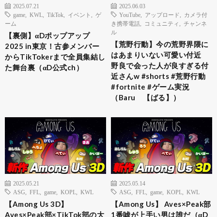
2025.07.21
2025.06.03
game
,
KWL
,
TikTok
,
イベント
,
ゲ
YouTube
,
アップロード
,
カメラ付
ーム
き携帯電話
,
コミュニティ
,
チャンネ
ル
【裏側】αDポップアップ
【荒野行動】今の荒野界隈に
2025 in東京！古参メンバー
はあまりいない可愛い付近
からTikTokerまで全員集結し
野良で会った人が良すぎる付
た舞台裏（αD公式ch）
近さんw #shorts #荒野行動
#fortnite #ゲーム実況
（Baru 【ばる】）
2025.05.21
2025.05.14
ASG
,
FFL
,
game
,
KOPL
,
KWL
ASG
,
FFL
,
game
,
KOPL
,
KWL
【Among Us 3D】
【Among Us】 Aves×Peak部
Aves×Peak部×TikTok部の大
1番嘘が上手い男は誰だ（αD