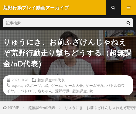
荒野行動プレイ動画アーカイブ
りゅうにき、お前ふざけんじゃねえ
ぞ荒野行動走り撃ちどうする（超無課
金/αD代表）
2022.10.28
超無課金/αD代表
esports
,
eスポーツ
,
αD
,
ゲーム
,
ゲーム大会
,
ゲーム実況
,
バトルロワ
イヤル
,
バトロワ
,
危ちゃん
,
荒野行動
,
超無課金
,
銃
超無課金/αD代表
りゅうにき、お前ふざけんじゃねえぞ荒野行
HOME