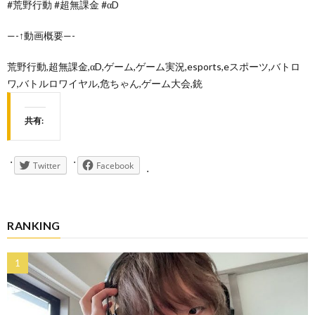
#荒野行動 #超無課金 #αD
—-↑動画概要—-
荒野行動,超無課金,αD,ゲーム,ゲーム実況,esports,eスポーツ,バトロ
ワ,バトルロワイヤル,危ちゃん,ゲーム大会,銃
共有:
Twitter
Facebook
RANKING