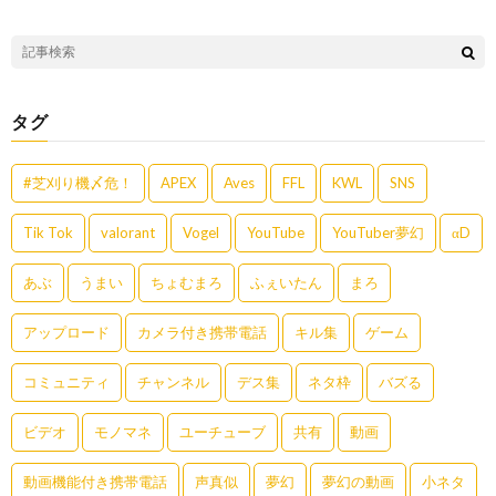
タグ
#芝刈り機〆危！
APEX
Aves
FFL
KWL
SNS
Tik Tok
valorant
Vogel
YouTube
YouTuber夢幻
αD
あぶ
うまい
ちょむまろ
ふぇいたん
まろ
アップロード
カメラ付き携帯電話
キル集
ゲーム
コミュニティ
チャンネル
デス集
ネタ枠
バズる
ビデオ
モノマネ
ユーチューブ
共有
動画
動画機能付き携帯電話
声真似
夢幻
夢幻の動画
小ネタ