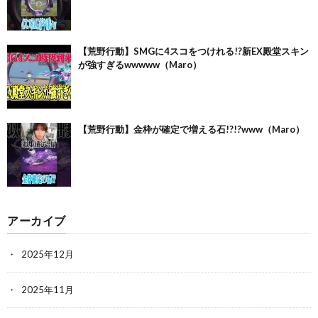
【荒野行動】SMGに4スコをつけれる!?新EX殿堂スキン
が強すぎるwwwww（Maro）
【荒野行動】金枠が確定で増える石!?!?www（Maro）
アーカイブ
2025年12月
2025年11月