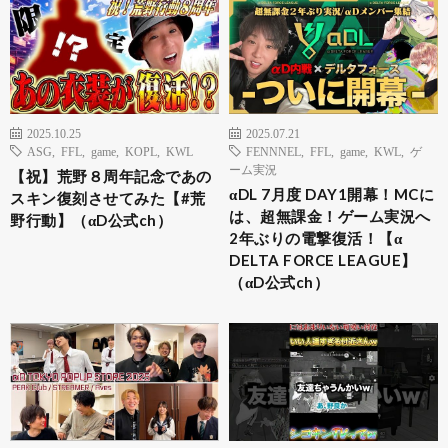
2025.10.25
2025.07.21
ASG
,
FFL
,
game
,
KOPL
,
KWL
FENNNEL
,
FFL
,
game
,
KWL
,
ゲ
ーム実況
【祝】荒野８周年記念であの
αDL 7月度 DAY1開幕！MCに
スキン復刻させてみた【#荒
は、超無課金！ゲーム実況へ
野行動】（αD公式ch）
2年ぶりの電撃復活！【α
DELTA FORCE LEAGUE】
（αD公式ch）