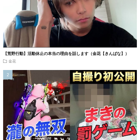
【荒野行動】活動休止の本当の理由を話します（金花【きんばな】）
金花