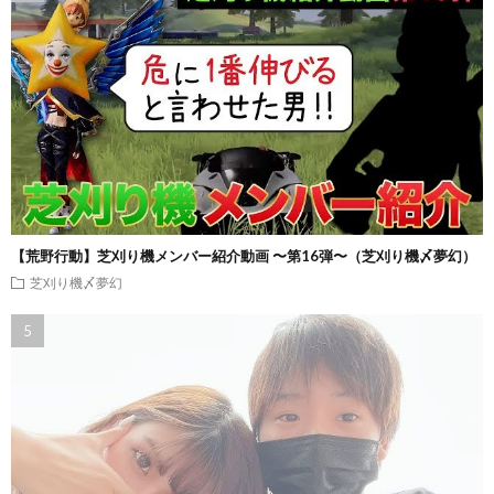
【荒野行動】芝刈り機メンバー紹介動画 〜第16弾〜（芝刈り機〆夢幻）
芝刈り機〆夢幻