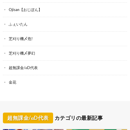
Ojisan【おじぽん】
ふぇいたん
芝刈り機〆危!
芝刈り機〆夢幻
超無課金/αD代表
金花
超無課金/αD代表
カテゴリの最新記事