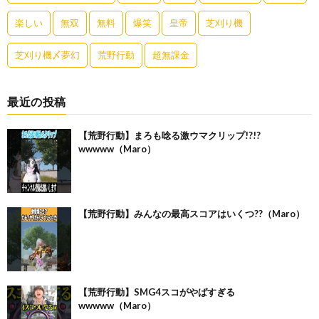
楽しい
無双
無料
爆笑
皇帝
芝刈り機
芝刈り機〆夢幻
荒野行動
超無課金
最近の投稿
【荒野行動】まろも唸る激ウマクリップ!?!?
wwwww（Maro）
【荒野行動】みんなの最高スコアはいくつ??（Maro）
【荒野行動】SMG4スコがやばすぎる
wwwww（Maro）