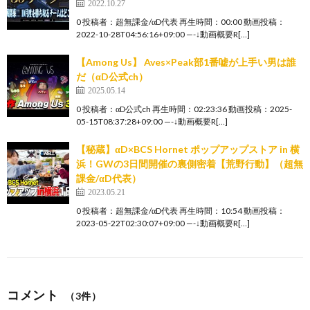
2022.10.27
0 投稿者：超無課金/αD代表 再生時間：00:00 動画投稿：
2022-10-28T04:56:16+09:00 —-↓動画概要R[…]
【Among Us】 Aves×Peak部1番嘘が上手い男は誰
だ（αD公式ch）
2025.05.14
0 投稿者：αD公式ch 再生時間：02:23:36 動画投稿：2025-
05-15T08:37:28+09:00 —-↓動画概要R[…]
【秘蔵】αD×BCS Hornet ポップアップストア in 横
浜！GWの3日間開催の裏側密着【荒野行動】（超無
課金/αD代表）
2023.05.21
0 投稿者：超無課金/αD代表 再生時間：10:54 動画投稿：
2023-05-22T02:30:07+09:00 —-↓動画概要R[…]
コメント
（3件）