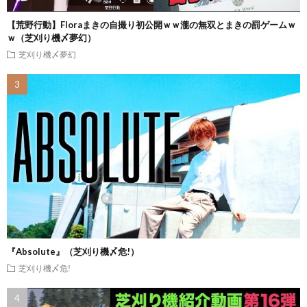
【荒野行動】Floraまきの自撮り初公開ｗｗ瀧の無双とまきの罰ゲームｗ
ｗ（芝刈り機〆夢幻）
芝刈り機〆夢幻
『Absolute』（芝刈り機〆危!）
芝刈り機〆危!