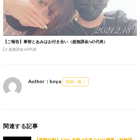
【ご報告】拳智とあみはお付き合い（超無課金/αD代表）
超無課金/αD代表
Author：koya
投稿一覧
関連する記事
【荒野行動】KWL 本戦 8月度 DAY3 開幕（超無課