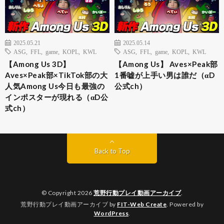
2025.05.21
2025.05.14
ASG
,
FFL
,
game
,
KOPL
,
KWL
ASG
,
FFL
,
game
,
KOPL
,
KWL
【Among Us 3D】
【Among Us】 Aves×Peak部
Aves×Peak部×TikTok部の大
1番嘘が上手い男は誰だ（αD
人気Among Us今日も最強の
公式ch）
インポスターが現れる（αD公
式ch）
Back to Top
© Copyright 2026
荒野行動プレイ動画アーカイブ
.
荒野行動プレイ動画アーカイブ by
FIT-Web Create
. Powered by
WordPress
.