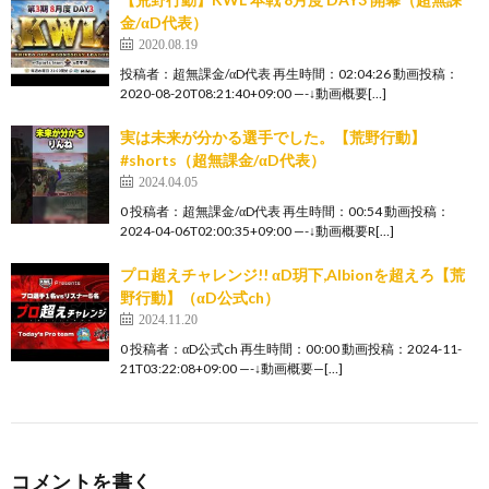
金/αD代表）
2020.08.19
投稿者：超無課金/αD代表 再生時間：02:04:26 動画投稿：
2020-08-20T08:21:40+09:00 —-↓動画概要[…]
実は未来が分かる選手でした。【荒野行動】
#shorts（超無課金/αD代表）
2024.04.05
0 投稿者：超無課金/αD代表 再生時間：00:54 動画投稿：
2024-04-06T02:00:35+09:00 —-↓動画概要R[…]
プロ超えチャレンジ!! αD玥下,Albionを超えろ【荒
野行動】（αD公式ch）
2024.11.20
0 投稿者：αD公式ch 再生時間：00:00 動画投稿：2024-11-
21T03:22:08+09:00 —-↓動画概要—[…]
コメントを書く