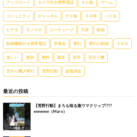
アップロード
カメラ付き携帯電話
キル集
ゲーム
コミュニティ
チャンネル
デス集
ネタ枠
バズる
ビデオ
モノマネ
ユーチューブ
共有
動画
動画機能付き携帯電話
声真似
夢幻
夢幻の動画
小ネタ
楽しい
無双
無料
爆笑
皇帝
芝刈り機
芝刈り機〆夢幻
荒野行動
超無課金
最近の投稿
【荒野行動】まろも唸る激ウマクリップ!?!?
wwwww（Maro）