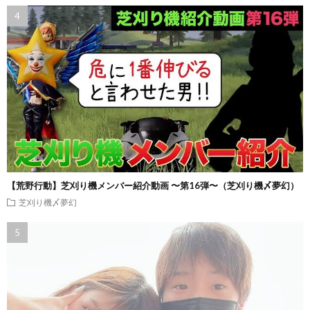
【荒野行動】芝刈り機メンバー紹介動画 〜第16弾〜（芝刈り機〆夢幻）
芝刈り機〆夢幻