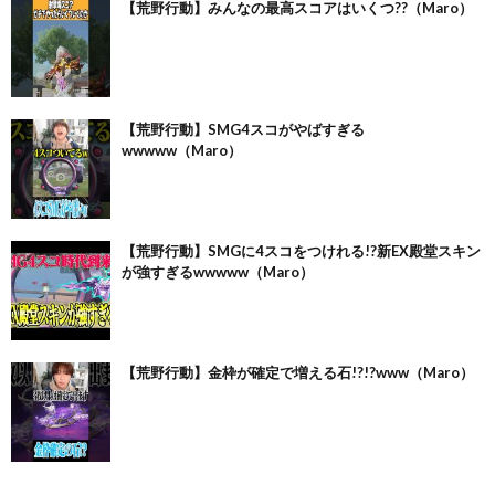
【荒野行動】みんなの最高スコアはいくつ??（Maro）
【荒野行動】SMG4スコがやばすぎる
wwwww（Maro）
【荒野行動】SMGに4スコをつけれる!?新EX殿堂スキン
が強すぎるwwwww（Maro）
【荒野行動】金枠が確定で増える石!?!?www（Maro）