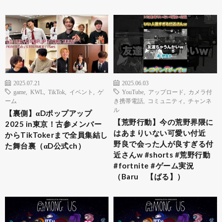
2025.07.21
2025.06.03
game
,
KWL
,
TikTok
,
イベント
,
ゲ
YouTube
,
アップロード
,
カメラ付
ーム
き携帯電話
,
コミュニティ
,
チャンネ
ル
【裏側】αDポップアップ
【荒野行動】今の荒野界隈に
2025 in東京！古参メンバー
はあまりいない可愛い付近
からTikTokerまで全員集結し
野良で会った人が良すぎる付
た舞台裏（αD公式ch）
近さんw #shorts #荒野行動
#fortnite #ゲーム実況
（Baru 【ばる】）