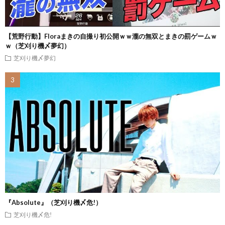
【荒野行動】Floraまきの自撮り初公開ｗｗ瀧の無双とまきの罰ゲームｗ
ｗ（芝刈り機〆夢幻）
芝刈り機〆夢幻
『Absolute』（芝刈り機〆危!）
芝刈り機〆危!