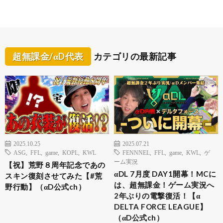
超無課金/αD代表
カテゴリの最新記事
2025.10.25
2025.07.21
ASG
,
FFL
,
game
,
KOPL
,
KWL
FENNNEL
,
FFL
,
game
,
KWL
,
ゲ
ーム実況
【祝】荒野８周年記念であの
αDL 7月度 DAY1開幕！MCに
スキン復刻させてみた【#荒
は、超無課金！ゲーム実況へ
野行動】（αD公式ch）
2年ぶりの電撃復活！【α
DELTA FORCE LEAGUE】
（αD公式ch）