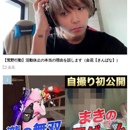
【荒野行動】活動休止の本当の理由を話します（金花【きんばな】）
金花