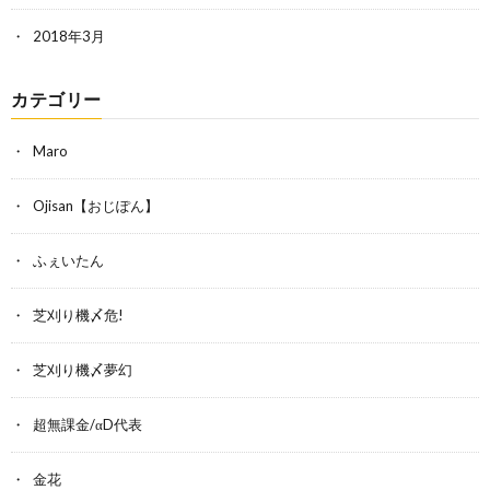
2018年3月
カテゴリー
Maro
Ojisan【おじぽん】
ふぇいたん
芝刈り機〆危!
芝刈り機〆夢幻
超無課金/αD代表
金花