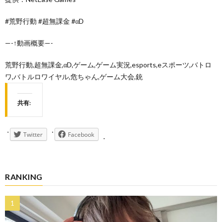
#荒野行動 #超無課金 #αD
—-↑動画概要—-
荒野行動,超無課金,αD,ゲーム,ゲーム実況,esports,eスポーツ,バトロ
ワ,バトルロワイヤル,危ちゃん,ゲーム大会,銃
共有:
Twitter
Facebook
RANKING