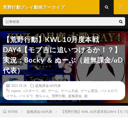
荒野行動プレイ動画アーカイブ
【荒野行動】KWL 10月度本戦
DAY4【モブ吉に追いつけるか！？】
実況：Bocky ＆ ぬーぶ（超無課金/αD
代表）
2022.10.26
超無課金/αD代表
esports
,
eスポーツ
,
αD
,
ゲーム
,
ゲーム大会
,
ゲーム実況
,
バトルロワ
イヤル
,
バトロワ
,
危ちゃん
,
荒野行動
,
超無課金
,
銃
超無課金/αD代表
【荒野行動】KWL 10月度本戦 DAY4【モ
HOME