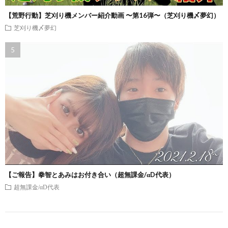
【荒野行動】芝刈り機メンバー紹介動画 〜第16弾〜（芝刈り機〆夢幻）
芝刈り機〆夢幻
【ご報告】拳智とあみはお付き合い（超無課金/αD代表）
超無課金/αD代表