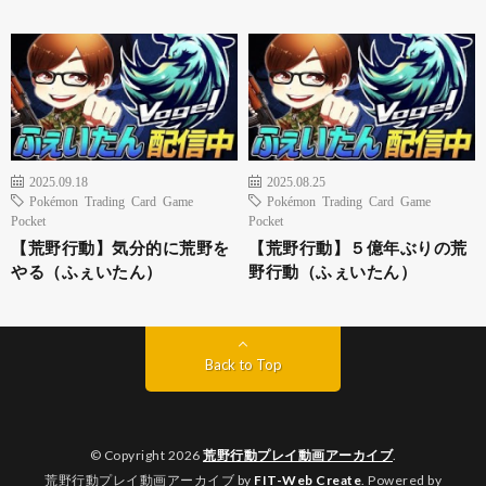
2025.09.18
2025.08.25
Pokémon Trading Card Game
Pokémon Trading Card Game
Pocket
Pocket
【荒野行動】気分的に荒野を
【荒野行動】５億年ぶりの荒
やる（ふぇいたん）
野行動（ふぇいたん）
Back to Top
© Copyright 2026
荒野行動プレイ動画アーカイブ
.
荒野行動プレイ動画アーカイブ by
FIT-Web Create
. Powered by