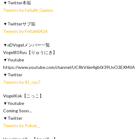
▼Twitter本垢
Tweets by FeitaN_Games
▼Twitterサブ垢
Tweets by FeitaN0426
▼αDVogelメンバー一覧
Vogel81Ryu【りゅうにき】
▼Youtube
https://www.youtube.com/channel/UCRkV6m4gb0r39UvO3EXMIiA
▼Twitter
Tweets by 81_ryu7
VogelKok【こっこ】
▼Youtube
Coming Soon…
▼Twitter
Tweets by Pokok__