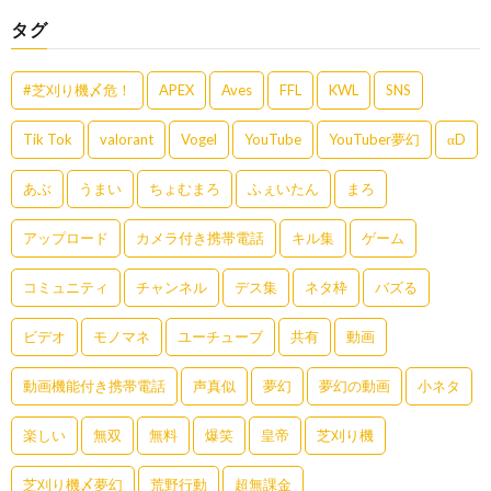
タグ
#芝刈り機〆危！
APEX
Aves
FFL
KWL
SNS
Tik Tok
valorant
Vogel
YouTube
YouTuber夢幻
αD
あぶ
うまい
ちょむまろ
ふぇいたん
まろ
アップロード
カメラ付き携帯電話
キル集
ゲーム
コミュニティ
チャンネル
デス集
ネタ枠
バズる
ビデオ
モノマネ
ユーチューブ
共有
動画
動画機能付き携帯電話
声真似
夢幻
夢幻の動画
小ネタ
楽しい
無双
無料
爆笑
皇帝
芝刈り機
芝刈り機〆夢幻
荒野行動
超無課金