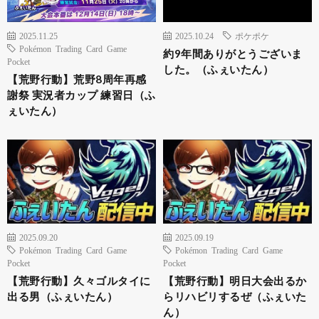
2025.11.25
2025.10.24
ポケポケ
Pokémon Trading Card Game
約9年間ありがとうございま
Pocket
した。（ふぇいたん）
【荒野行動】荒野8周年再感
謝祭 実況者カップ 練習日（ふ
ぇいたん）
2025.09.20
2025.09.19
Pokémon Trading Card Game
Pokémon Trading Card Game
Pocket
Pocket
【荒野行動】久々ゴルタイに
【荒野行動】明日大会出るか
出る男（ふぇいたん）
らリハビリするぜ（ふぇいた
ん）