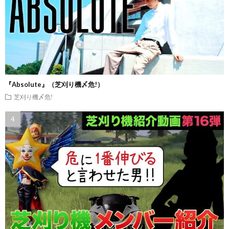
『Absolute』（芝刈り機〆危!）
芝刈り機〆危!