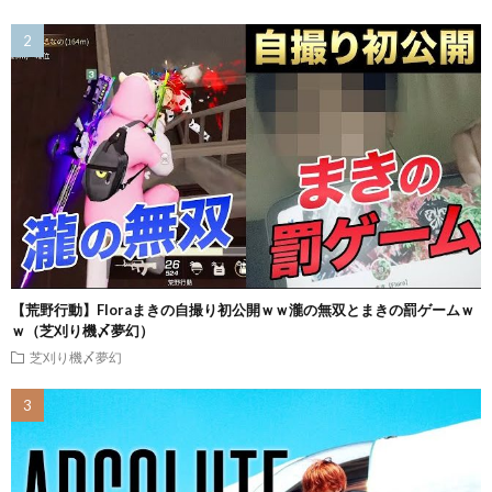
【荒野行動】Floraまきの自撮り初公開ｗｗ瀧の無双とまきの罰ゲームｗ
ｗ（芝刈り機〆夢幻）
芝刈り機〆夢幻