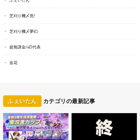
芝刈り機〆危!
芝刈り機〆夢幻
超無課金/αD代表
金花
ふぇいたん
カテゴリの最新記事