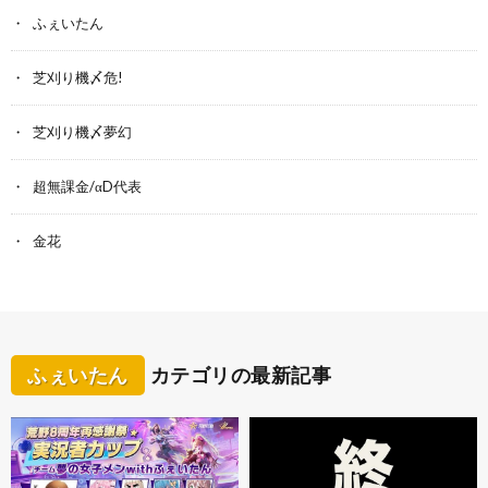
ふぇいたん
芝刈り機〆危!
芝刈り機〆夢幻
超無課金/αD代表
金花
ふぇいたん
カテゴリの最新記事