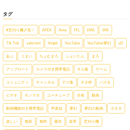
タグ
#芝刈り機〆危！
APEX
Aves
FFL
KWL
SNS
Tik Tok
valorant
Vogel
YouTube
YouTuber夢幻
αD
あぶ
うまい
ちょむまろ
ふぇいたん
まろ
アップロード
カメラ付き携帯電話
キル集
ゲーム
コミュニティ
チャンネル
デス集
ネタ枠
バズる
ビデオ
モノマネ
ユーチューブ
共有
動画
動画機能付き携帯電話
声真似
夢幻
夢幻の動画
小ネタ
楽しい
無双
無料
爆笑
皇帝
芝刈り機