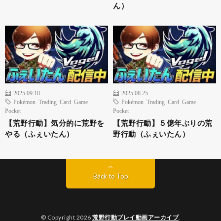
ん）
2025.09.18
2025.08.25
Pokémon Trading Card Game
Pokémon Trading Card Game
Pocket
Pocket
【荒野行動】気分的に荒野を
【荒野行動】５億年ぶりの荒
やる（ふぇいたん）
野行動（ふぇいたん）
Back to Top
© Copyright 2026
荒野行動プレイ動画アーカイブ
.