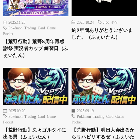
2025.11.25
2025.10.24
ポケポケ
Pokémon Trading Card Game
約9年間ありがとうございま
Pocket
した。（ふぇいたん）
【荒野行動】荒野8周年再感
謝祭 実況者カップ 練習日（ふ
ぇいたん）
2025.09.20
2025.09.19
Pokémon Trading Card Game
Pokémon Trading Card Game
Pocket
Pocket
【荒野行動】久々ゴルタイに
【荒野行動】明日大会出るか
出る男（ふぇいたん）
らリハビリするぜ（ふぇいた