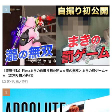
【荒野行動】Floraまきの自撮り初公開ｗｗ瀧の無双とまきの罰ゲームｗ
ｗ（芝刈り機〆夢幻）
芝刈り機〆夢幻