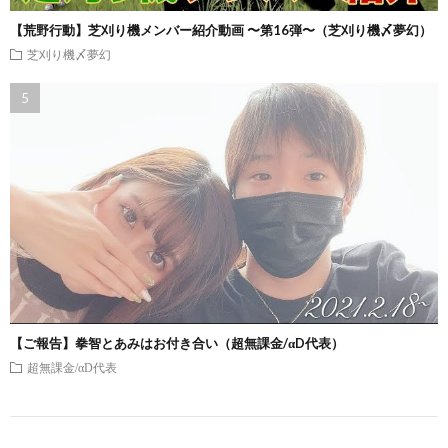
【荒野行動】芝刈り機メンバー紹介動画 〜第16弾〜（芝刈り機〆夢幻）
芝刈り機〆夢幻
【ご報告】拳智とあみはお付き合い（超無課金/αD代表）
超無課金/αD代表