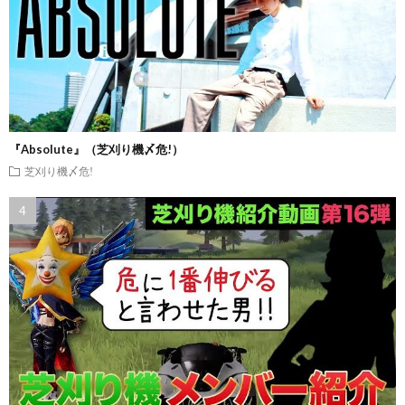
『Absolute』（芝刈り機〆危!）
芝刈り機〆危!