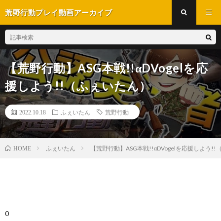
荒野行動プレイ動画アーカイブ
【荒野行動】ASG本戦!!αDVogelを応
援しよう!!（ふぇいたん）
2022.10.18
ふぇいたん
荒野行動
ふぇいたん
【荒野行動】ASG本戦!!αDVogelを応援しよう!
HOME
0