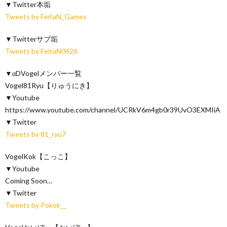
▼Twitter本垢
Tweets by FeitaN_Games
▼Twitterサブ垢
Tweets by FeitaN0426
▼αDVogelメンバー一覧
Vogel81Ryu【りゅうにき】
▼Youtube
https://www.youtube.com/channel/UCRkV6m4gb0r39UvO3EXMIiA
▼Twitter
Tweets by 81_ryu7
VogelKok【こっこ】
▼Youtube
Coming Soon…
▼Twitter
Tweets by Pokok__