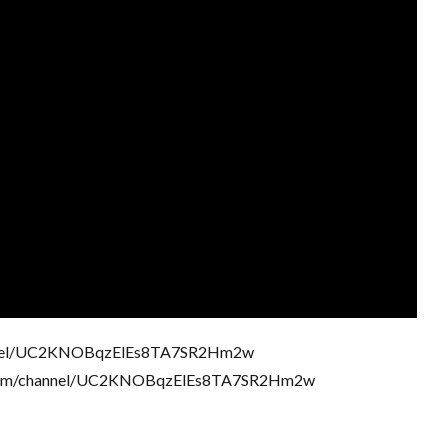
nnel/UC2KNOBqzElEs8TA7SR2Hm2w
/channel/UC2KNOBqzElEs8TA7SR2Hm2w