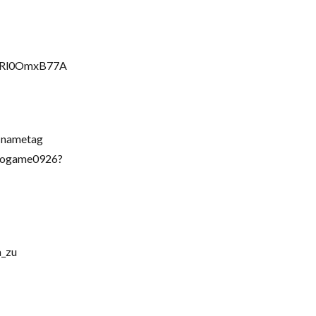
FvRl0OmxB77A
=nametag
ogame0926?
_zu