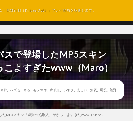
ム「荒野行動（Knives Out）」プレイ動画を収集します。
パスで登場したMP5スキン
こよすぎたwww（Maro）
タ枠
,
バズる
,
まろ
,
モノマネ
,
声真似
,
小ネタ
,
楽しい
,
無双
,
爆笑
,
荒野
たMP5スキン『煉獄の処刑人』がかっこよすぎたwww（Maro）