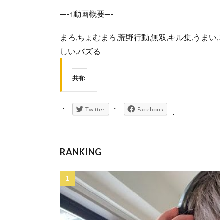
—-↑動画概要—-
まろ,ちょむまろ,荒野行動,無双,キル集,うまい,ネタ
しい,バズる
共有:
Twitter
Facebook
RANKING