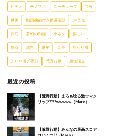
ビデオ
モノマネ
ユーチューブ
共有
動画
動画機能付き携帯電話
声真似
夢幻
夢幻の動画
小ネタ
楽しい
無双
無料
爆笑
皇帝
芝刈り機
芝刈り機〆夢幻
荒野行動
超無課金
最近の投稿
【荒野行動】まろも唸る激ウマク
リップ!?!?wwwww（Maro）
【荒野行動】みんなの最高スコア
はいくつ??（Maro）