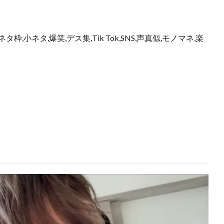
枠,小ネタ,爆笑,デス集,Tik Tok,SNS,声真似,モノマネ,楽