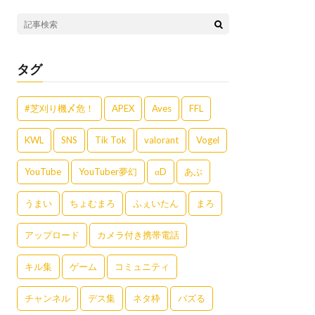
タグ
#芝刈り機〆危！
APEX
Aves
FFL
KWL
SNS
Tik Tok
valorant
Vogel
YouTube
YouTuber夢幻
αD
あぶ
うまい
ちょむまろ
ふぇいたん
まろ
アップロード
カメラ付き携帯電話
キル集
ゲーム
コミュニティ
チャンネル
デス集
ネタ枠
バズる