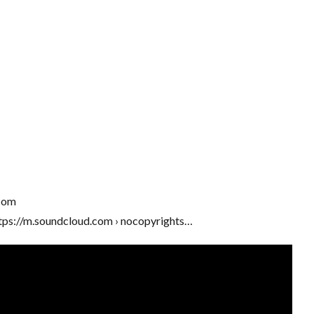
com
ps://m.soundcloud.com › nocopyrights…