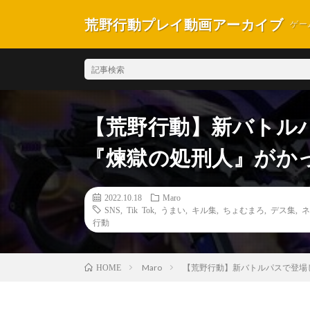
荒野行動プレイ動画アーカイブ
ゲー
【荒野行動】新バトル
『煉獄の処刑人』がかっ
2022.10.18
Maro
SNS
,
Tik Tok
,
うまい
,
キル集
,
ちょむまろ
,
デス集
,
ネ
行動
Maro
【荒野行動】新バトルパスで登場し
HOME