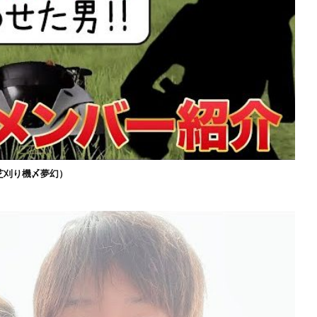
芝刈り機〆夢幻）