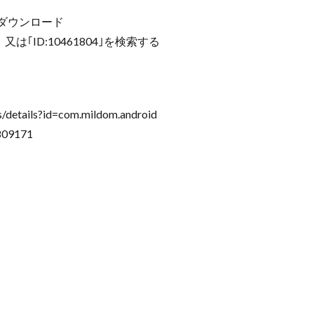
m」をダウンロード
は｢ID:10461804｣を検索する
/details?id=com.mildom.android
809171