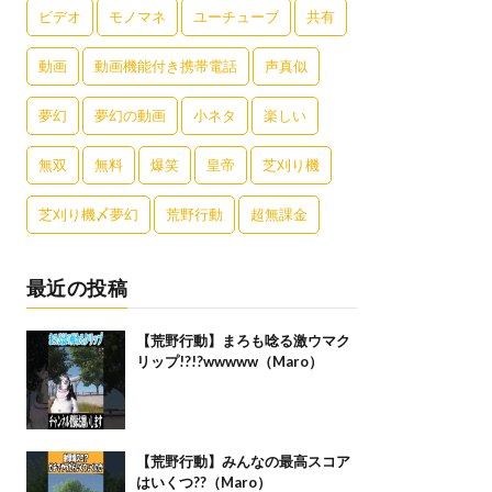
ビデオ
モノマネ
ユーチューブ
共有
動画
動画機能付き携帯電話
声真似
夢幻
夢幻の動画
小ネタ
楽しい
無双
無料
爆笑
皇帝
芝刈り機
芝刈り機〆夢幻
荒野行動
超無課金
最近の投稿
【荒野行動】まろも唸る激ウマク
リップ!?!?wwwww（Maro）
【荒野行動】みんなの最高スコア
はいくつ??（Maro）