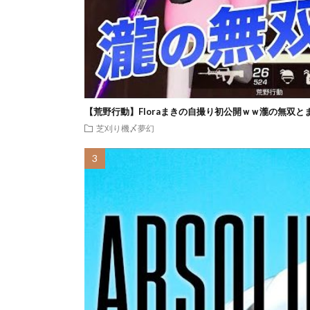
【荒野行動】Floraまきの自撮り初公開ｗｗ瀧の無双と
芝刈り機〆夢幻