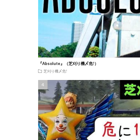
『Absolute』（芝刈り機〆危!）
芝刈り機〆危!