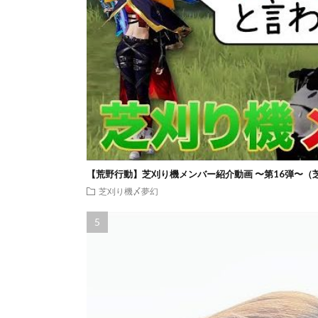
【荒野行動】芝刈り機メンバー紹介動画 〜第16弾〜（
芝刈り機〆夢幻