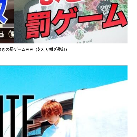
まきの罰ゲームｗｗ（芝刈り機〆夢幻）