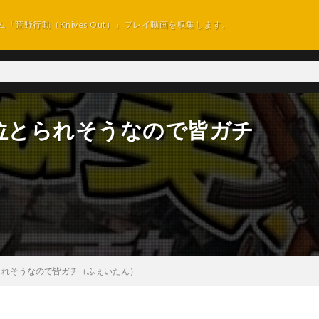
ム「荒野行動（Knives Out）」プレイ動画を収集します。
 1位とられそうなので皆ガチ
とられそうなので皆ガチ（ふぇいたん）