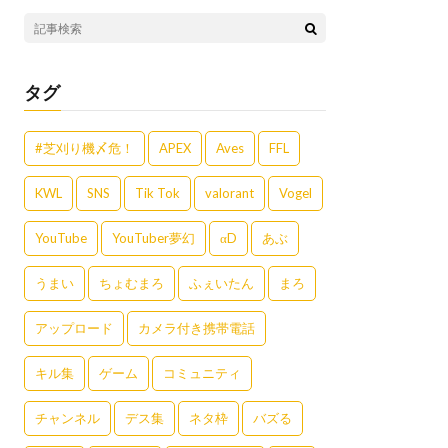
タグ
#芝刈り機〆危！
APEX
Aves
FFL
KWL
SNS
Tik Tok
valorant
Vogel
YouTube
YouTuber夢幻
αD
あぶ
うまい
ちょむまろ
ふぇいたん
まろ
アップロード
カメラ付き携帯電話
キル集
ゲーム
コミュニティ
チャンネル
デス集
ネタ枠
バズる