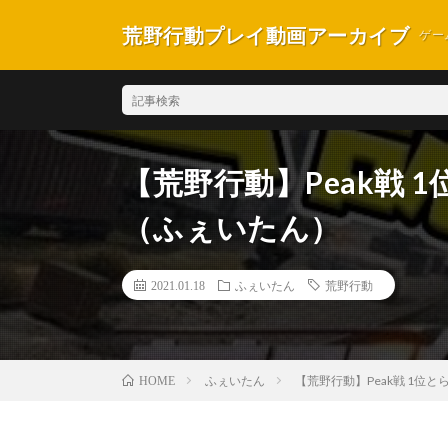
荒野行動プレイ動画アーカイブ
ゲー
【荒野行動】Peak戦
（ふぇいたん）
2021.01.18
ふぇいたん
荒野行動
ふぇいたん
【荒野行動】Peak戦 1位
HOME