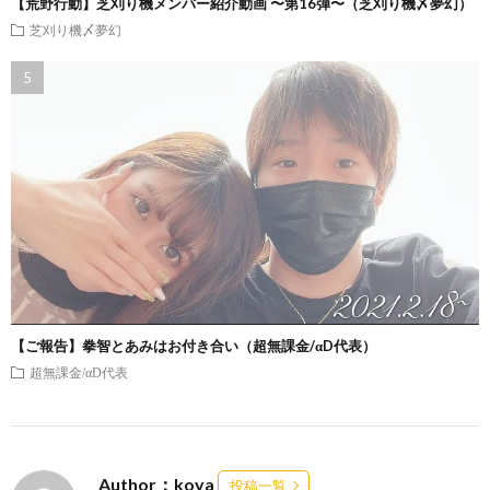
【荒野行動】芝刈り機メンバー紹介動画 〜第16弾〜（芝刈り機〆夢幻）
芝刈り機〆夢幻
【ご報告】拳智とあみはお付き合い（超無課金/αD代表）
超無課金/αD代表
Author：koya
投稿一覧