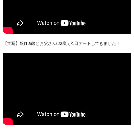
【実写】娘(13歳)とお父さん(32歳)が1日デートしてきました！