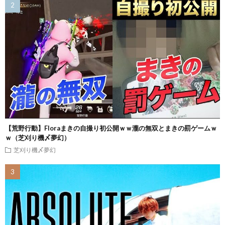
【荒野行動】Floraまきの自撮り初公開ｗｗ瀧の無双とまきの罰ゲームｗ
ｗ（芝刈り機〆夢幻）
芝刈り機〆夢幻