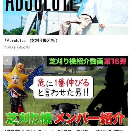
『Absolute』（芝刈り機〆危!）
芝刈り機〆危!