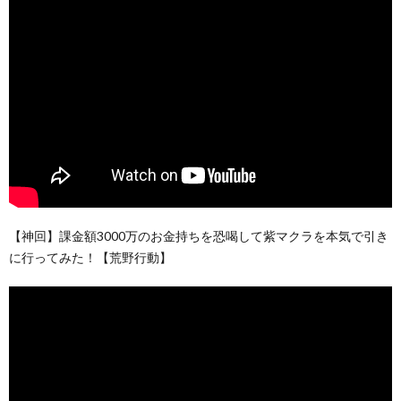
【神回】課金額3000万のお金持ちを恐喝して紫マクラを本気で引き
に行ってみた！【荒野行動】