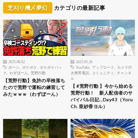
芝刈り機〆夢幻
カテゴリの最新記事
2025.08.02
2025.05.26
ボーン
,
ポケポケ
,
ポケポケパッ
YouTube
,
アップロード
,
カメラ付
ク
,
わずぼーん
,
荒野行動
き携帯電話
,
コミュニティ
,
チャンネ
ル
【荒野行動】免許の卒検落ち
【 #荒野行動 】今から始める
たので荒野で運転の練習して
荒野行動！ 新人配信者のサ
みたｗｗｗ（わずぼーん）
バイバル日記…Day43（Yoru
Ch. 亜紗香ヨル）