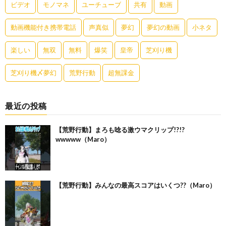
ビデオ
モノマネ
ユーチューブ
共有
動画
動画機能付き携帯電話
声真似
夢幻
夢幻の動画
小ネタ
楽しい
無双
無料
爆笑
皇帝
芝刈り機
芝刈り機〆夢幻
荒野行動
超無課金
最近の投稿
【荒野行動】まろも唸る激ウマクリップ!?!?
wwwww（Maro）
【荒野行動】みんなの最高スコアはいくつ??（Maro）