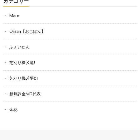
カテゴリー
Maro
Ojisan【おじぽん】
ふぇいたん
芝刈り機〆危!
芝刈り機〆夢幻
超無課金/αD代表
金花