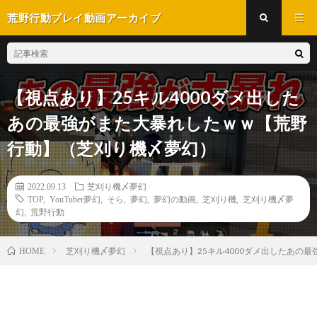
荒野行動プレイ動画アーカイブ
【視点あり】25キル4000ダメ出した
あの最強がまた大暴れしたｗｗ【荒野
行動】（芝刈り機〆夢幻）
2022.09.13
芝刈り機〆夢幻
TOP
,
YouTuber夢幻
,
そら
,
夢幻
,
夢幻の動画
,
芝刈り機
,
芝刈り機〆夢
幻
,
荒野行動
芝刈り機〆夢幻
【視点あり】25キル4000ダメ出したあの
HOME