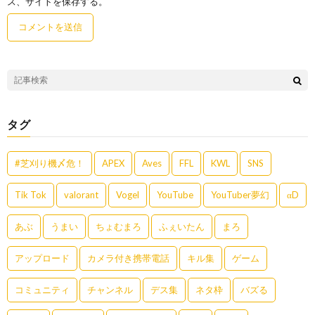
ス、サイトを保存する。
タグ
#芝刈り機〆危！
APEX
Aves
FFL
KWL
SNS
Tik Tok
valorant
Vogel
YouTube
YouTuber夢幻
αD
あぶ
うまい
ちょむまろ
ふぇいたん
まろ
アップロード
カメラ付き携帯電話
キル集
ゲーム
コミュニティ
チャンネル
デス集
ネタ枠
バズる