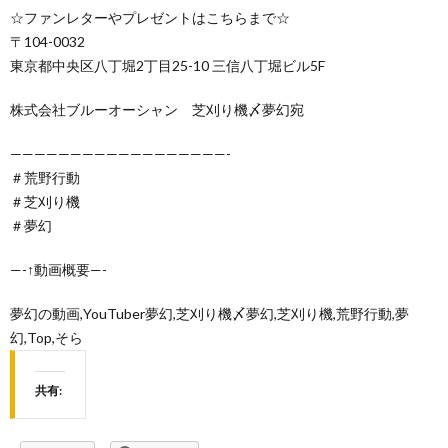
☆ファンレターやプレゼントはこちらまで☆
〒104-0032
東京都中央区八丁堀2丁目25-10 三信八丁堀ビル5F
株式会社ブルーオーシャン 芝刈り機〆夢幻宛
——————————————————-
＃荒野行動
＃芝刈り機
＃夢幻
—-↑動画概要—-
夢幻の動画,YouTuber夢幻,芝刈り機〆夢幻,芝刈り機,荒野行動,夢
幻,Top,そら
共有: