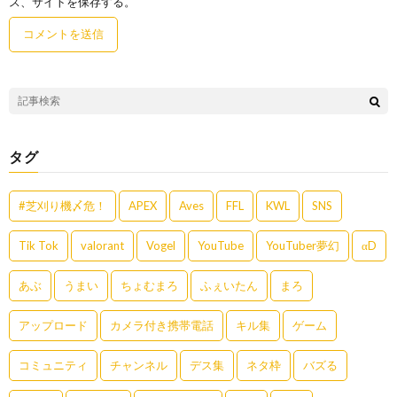
ス、サイトを保存する。
タグ
#芝刈り機〆危！
APEX
Aves
FFL
KWL
SNS
Tik Tok
valorant
Vogel
YouTube
YouTuber夢幻
αD
あぶ
うまい
ちょむまろ
ふぇいたん
まろ
アップロード
カメラ付き携帯電話
キル集
ゲーム
コミュニティ
チャンネル
デス集
ネタ枠
バズる