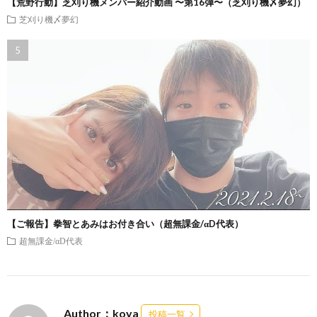
【荒野行動】芝刈り機メンバー紹介動画 〜第16弾〜（芝刈り機〆夢幻）
芝刈り機〆夢幻
【ご報告】拳智とあみはお付き合い（超無課金/αD代表）
超無課金/αD代表
Author：koya
投稿一覧