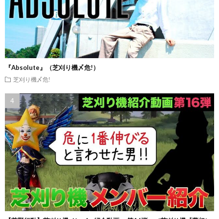
『Absolute』（芝刈り機〆危!）
芝刈り機〆危!