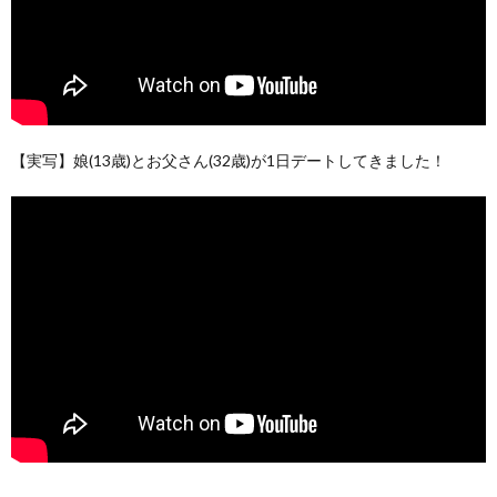
【実写】娘(13歳)とお父さん(32歳)が1日デートしてきました！