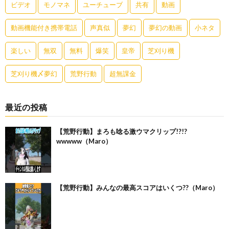
ビデオ
モノマネ
ユーチューブ
共有
動画
動画機能付き携帯電話
声真似
夢幻
夢幻の動画
小ネタ
楽しい
無双
無料
爆笑
皇帝
芝刈り機
芝刈り機〆夢幻
荒野行動
超無課金
最近の投稿
【荒野行動】まろも唸る激ウマクリップ!?!?
wwwww（Maro）
【荒野行動】みんなの最高スコアはいくつ??（Maro）