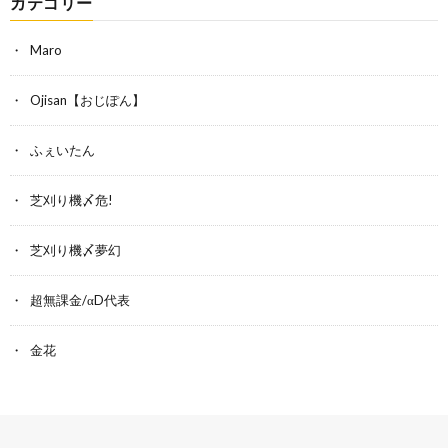
カテゴリー
Maro
Ojisan【おじぽん】
ふぇいたん
芝刈り機〆危!
芝刈り機〆夢幻
超無課金/αD代表
金花