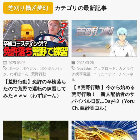
芝刈り機〆夢幻
カテゴリの最新記事
2025.08.02
2025.05.26
ボーン
,
ポケポケ
,
ポケポケパッ
YouTube
,
アップロード
,
カメラ付
ク
,
わずぼーん
,
荒野行動
き携帯電話
,
コミュニティ
,
チャンネ
ル
【荒野行動】免許の卒検落ち
【 #荒野行動 】今から始める
たので荒野で運転の練習して
荒野行動！ 新人配信者のサ
みたｗｗｗ（わずぼーん）
バイバル日記…Day43（Yoru
Ch. 亜紗香ヨル）