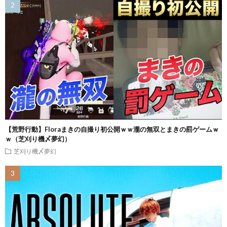
【荒野行動】Floraまきの自撮り初公開ｗｗ瀧の無双とまきの罰ゲームｗ
ｗ（芝刈り機〆夢幻）
芝刈り機〆夢幻