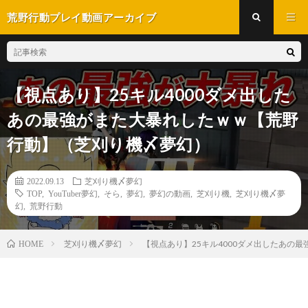
荒野行動プレイ動画アーカイブ
【視点あり】25キル4000ダメ出した
あの最強がまた大暴れしたｗｗ【荒野
行動】（芝刈り機〆夢幻）
2022.09.13
芝刈り機〆夢幻
TOP
,
YouTuber夢幻
,
そら
,
夢幻
,
夢幻の動画
,
芝刈り機
,
芝刈り機〆夢
幻
,
荒野行動
芝刈り機〆夢幻
【視点あり】25キル4000ダメ出したあの
HOME