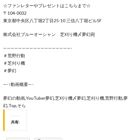
☆ファンレターやプレゼントはこちらまで☆
〒104-0032
東京都中央区八丁堀2丁目25-10 三信八丁堀ビル5F
株式会社ブルーオーシャン 芝刈り機〆夢幻宛
——————————————————-
＃荒野行動
＃芝刈り機
＃夢幻
—-↑動画概要—-
夢幻の動画,YouTuber夢幻,芝刈り機〆夢幻,芝刈り機,荒野行動,夢
幻,Top,そら
共有: