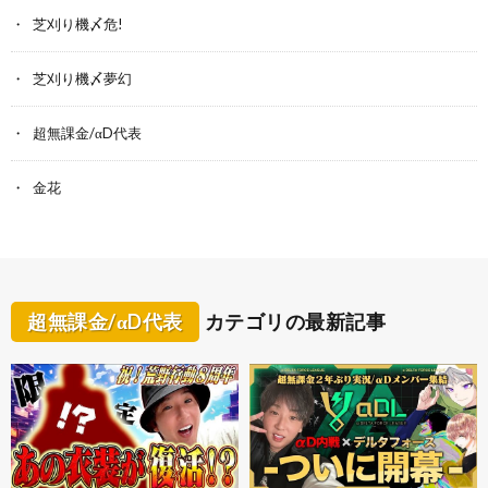
芝刈り機〆危!
芝刈り機〆夢幻
超無課金/αD代表
金花
超無課金/αD代表
カテゴリの最新記事