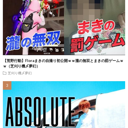
【荒野行動】Floraまきの自撮り初公開ｗｗ瀧の無双とまきの罰ゲームｗ
ｗ（芝刈り機〆夢幻）
芝刈り機〆夢幻