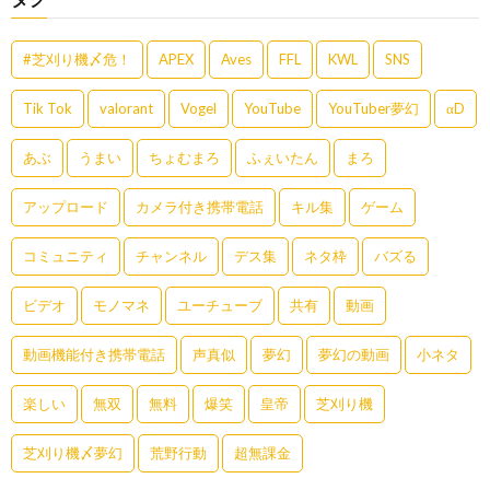
#芝刈り機〆危！
APEX
Aves
FFL
KWL
SNS
Tik Tok
valorant
Vogel
YouTube
YouTuber夢幻
αD
あぶ
うまい
ちょむまろ
ふぇいたん
まろ
アップロード
カメラ付き携帯電話
キル集
ゲーム
コミュニティ
チャンネル
デス集
ネタ枠
バズる
ビデオ
モノマネ
ユーチューブ
共有
動画
動画機能付き携帯電話
声真似
夢幻
夢幻の動画
小ネタ
楽しい
無双
無料
爆笑
皇帝
芝刈り機
芝刈り機〆夢幻
荒野行動
超無課金