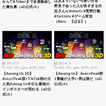
はあまりいない可愛い付近
からTikTokerまで全員集結し
野良で会った人が良すぎる付
た舞台裏（αD公式ch）
近さんw #shorts #荒野行動
#fortnite #ゲーム実況
（Baru 【ばる】）
2025.05.21
2025.05.14
ASG
,
FFL
,
game
,
KOPL
,
KWL
ASG
,
FFL
,
game
,
KOPL
,
KWL
【Among Us 3D】
【Among Us】 Aves×Peak部
Aves×Peak部×TikTok部の大
1番嘘が上手い男は誰だ（αD
人気Among Us今日も最強の
公式ch）
インポスターが現れる（αD公
式ch）