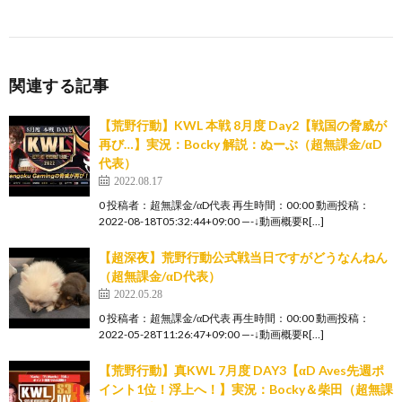
関連する記事
【荒野行動】KWL 本戦 8月度 Day2【戦国の脅威が
再び…】実況：Bocky 解説：ぬーぶ（超無課金/αD
代表）
2022.08.17
0 投稿者：超無課金/αD代表 再生時間：00:00 動画投稿：
2022-08-18T05:32:44+09:00 —-↓動画概要R[…]
【超深夜】荒野行動公式戦当日ですがどうなんねん
（超無課金/αD代表）
2022.05.28
0 投稿者：超無課金/αD代表 再生時間：00:00 動画投稿：
2022-05-28T11:26:47+09:00 —-↓動画概要R[…]
【荒野行動】真KWL 7月度 DAY3【αD Aves先週ポ
イント1位！浮上へ！】実況：Bocky＆柴田（超無課