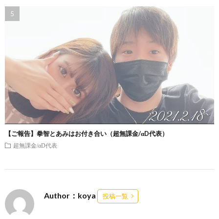
【ご報告】拳智とあみはお付き合い（超無課金/αD代表）
超無課金/αD代表
Author：koya
投稿一覧