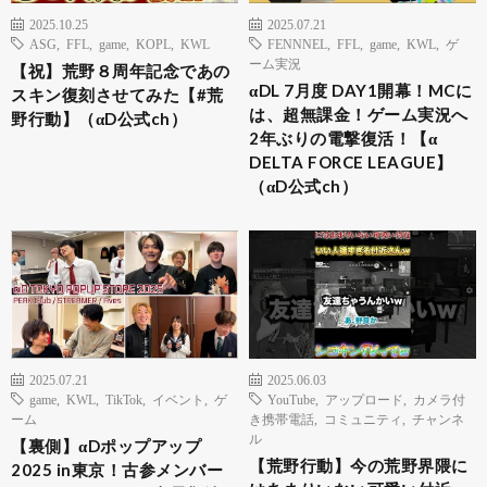
2025.10.25
2025.07.21
ASG
,
FFL
,
game
,
KOPL
,
KWL
FENNNEL
,
FFL
,
game
,
KWL
,
ゲ
ーム実況
【祝】荒野８周年記念であの
αDL 7月度 DAY1開幕！MCに
スキン復刻させてみた【#荒
は、超無課金！ゲーム実況へ
野行動】（αD公式ch）
2年ぶりの電撃復活！【α
DELTA FORCE LEAGUE】
（αD公式ch）
2025.07.21
2025.06.03
game
,
KWL
,
TikTok
,
イベント
,
ゲ
YouTube
,
アップロード
,
カメラ付
ーム
き携帯電話
,
コミュニティ
,
チャンネ
ル
【裏側】αDポップアップ
【荒野行動】今の荒野界隈に
2025 in東京！古参メンバー