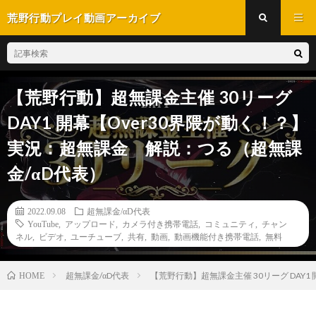
荒野行動プレイ動画アーカイブ
【荒野行動】超無課金主催 30リーグ
DAY1 開幕【Over30界隈が動く！？】
実況：超無課金 解説：つる（超無課
金/αD代表）
2022.09.08
超無課金/αD代表
YouTube
,
アップロード
,
カメラ付き携帯電話
,
コミュニティ
,
チャン
ネル
,
ビデオ
,
ユーチューブ
,
共有
,
動画
,
動画機能付き携帯電話
,
無料
超無課金/αD代表
【荒野行動】超無課金主催 30リーグ DAY
HOME