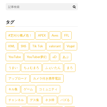
タグ
#芝刈り機〆危！
APEX
Aves
FFL
KWL
SNS
Tik Tok
valorant
Vogel
YouTube
YouTuber夢幻
αD
あぶ
うまい
ちょむまろ
ふぇいたん
まろ
アップロード
カメラ付き携帯電話
キル集
ゲーム
コミュニティ
チャンネル
デス集
ネタ枠
バズる