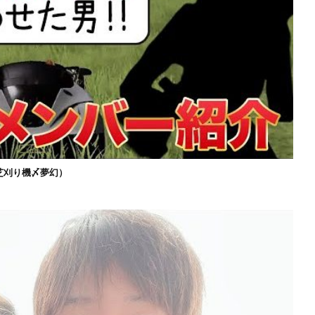
芝刈り機〆夢幻）