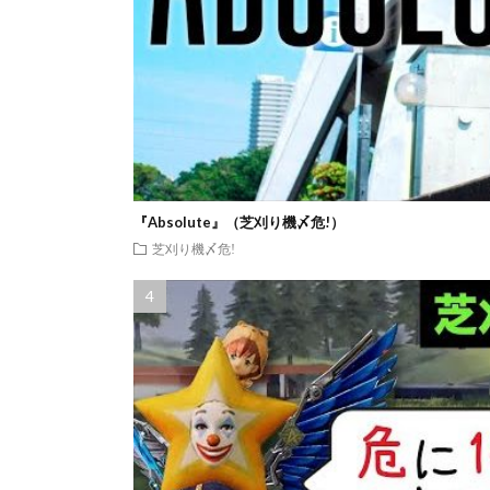
『Absolute』（芝刈り機〆危!）
芝刈り機〆危!