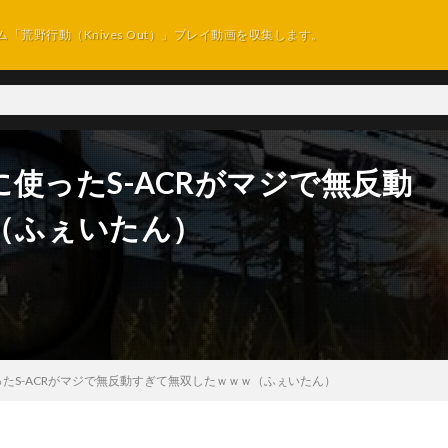
ム「荒野行動（Knives Out）」プレイ動画を収集します。
使ったS-ACRがマジで無反動
（ふぇいたん）
たS-ACRがマジで無反動すぎて無双したｗｗｗ（ふぇいたん）