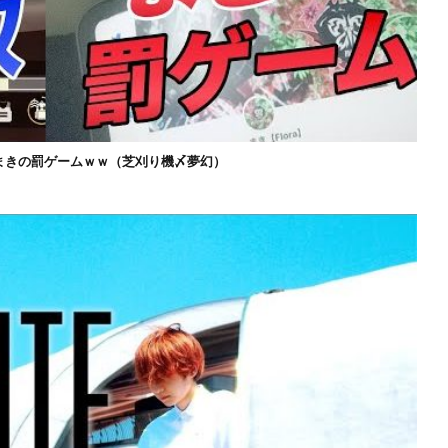
まきの罰ゲームｗｗ（芝刈り機〆夢幻）