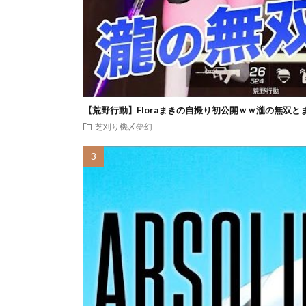
【荒野行動】Floraまきの自撮り初公開ｗｗ瀧の無双と
芝刈り機〆夢幻