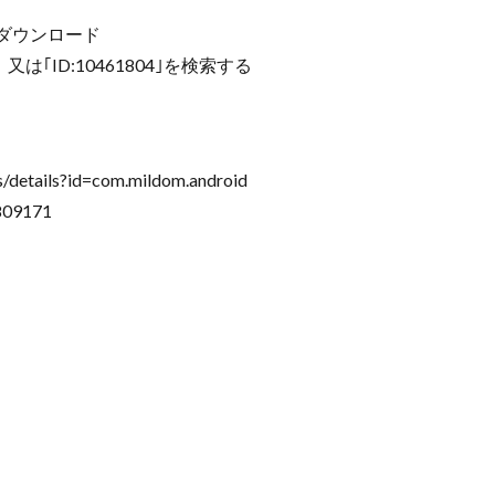
m」をダウンロード
は｢ID:10461804｣を検索する
/details?id=com.mildom.android
809171