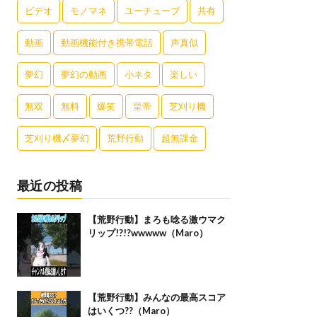
ビデオ
モノマネ
ユーチューブ
共有
動画
動画機能付き携帯電話
声真似
夢幻
夢幻の動画
小ネタ
楽しい
無双
無料
爆笑
皇帝
芝刈り機
芝刈り機〆夢幻
荒野行動
超無課金
最近の投稿
【荒野行動】まろも唸る激ウマク
リップ!?!?wwwww（Maro）
【荒野行動】みんなの最高スコア
はいくつ??（Maro）