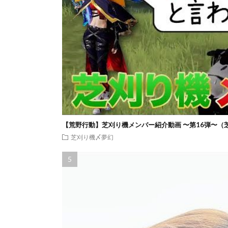
【荒野行動】芝刈り機メンバー紹介動画 〜第16弾〜（
芝刈り機〆夢幻