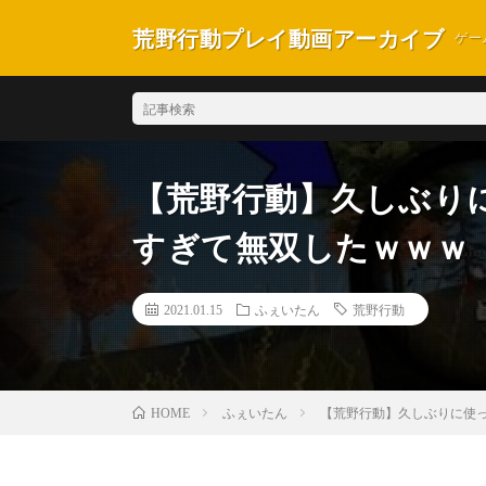
荒野行動プレイ動画アーカイブ
ゲー
【荒野行動】久しぶりに
すぎて無双したｗｗｗ
2021.01.15
ふぇいたん
荒野行動
ふぇいたん
【荒野行動】久しぶりに使っ
HOME