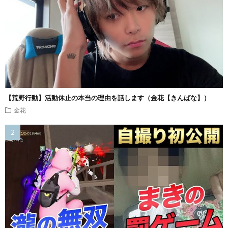
【荒野行動】活動休止の本当の理由を話します（金花【きんばな】）
金花