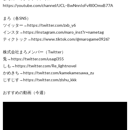
https://youtube.com/channel/UCL–BwNnnIoFvRl0OmxB77A
まろ（各SNS）
ツイッター→https://twitter.com/zxb_y6
インスタ→https://instagram.com/maro_inst?r=nametag
ティクトック→https://www.tiktok.com/@marogame0926?
株式会社まろメンバー（Twitter）
兎→https://twitter.com/usagi355
しも→https://twitter.com/Re_lightnovel
かめきち→https://twitter.com/kamekamesawa_zu
じすじす→https://twitter.com/zishu_kkk
おすすめの動画（今週）