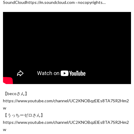
SoundCloudhttps://m.soundcloud.com › nocopyrights…
【becoさん】
https://www.youtube.com/channel/UC2KNOBqzElEs8TA7SR2Hm2
w
【うっちーゼロさん】
https://www.youtube.com/channel/UC2KNOBqzElEs8TA7SR2Hm2
w