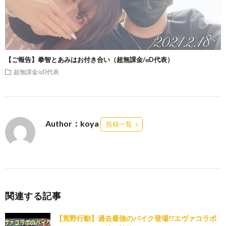
【ご報告】拳智とあみはお付き合い（超無課金/αD代表）
超無課金/αD代表
Author：koya
投稿一覧
関連する記事
【荒野行動】過去最強のバイク登場!?エヴァコラボ