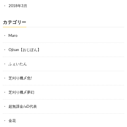
2018年3月
カテゴリー
Maro
Ojisan【おじぽん】
ふぇいたん
芝刈り機〆危!
芝刈り機〆夢幻
超無課金/αD代表
金花