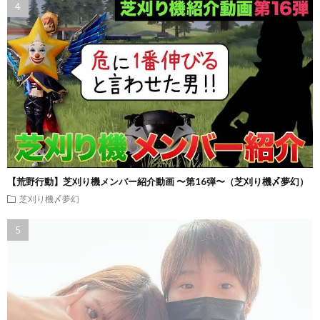
【荒野行動】芝刈り機メンバー紹介動画 〜第16弾〜（芝刈り機〆夢幻）
芝刈り機〆夢幻