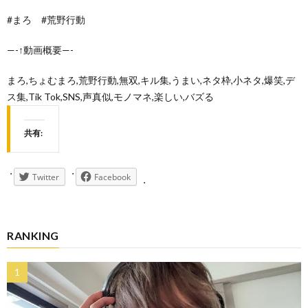
#まろ #荒野行動
—-↑動画概要—-
まろ,ちょむまろ,荒野行動,無双,キル集,うまい,ネタ枠,小ネタ,爆笑,デ
ス集,Tik Tok,SNS,声真似,モノマネ,楽しい,バズる
共有:
Twitter
Facebook
RANKING