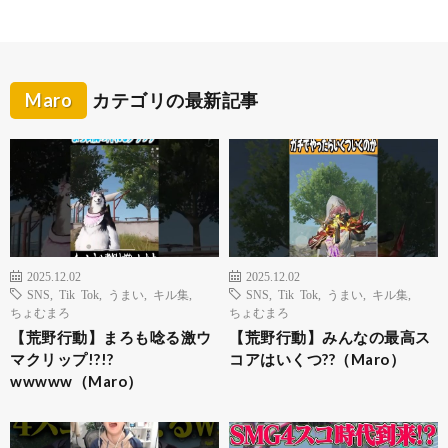
Maro
カテゴリの最新記事
2025.12.02
2025.12.02
SNS
,
Tik Tok
,
うまい
,
キル集
,
SNS
,
Tik Tok
,
うまい
,
キル集
,
ちょむまろ
ちょむまろ
【荒野行動】まろも唸る激ウ
【荒野行動】みんなの最高ス
マクリップ!?!?
コアはいくつ??（Maro）
wwwww（Maro）