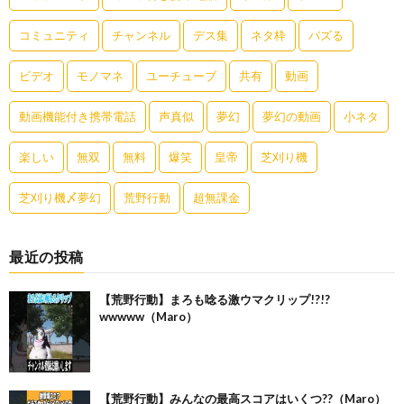
コミュニティ
チャンネル
デス集
ネタ枠
バズる
ビデオ
モノマネ
ユーチューブ
共有
動画
動画機能付き携帯電話
声真似
夢幻
夢幻の動画
小ネタ
楽しい
無双
無料
爆笑
皇帝
芝刈り機
芝刈り機〆夢幻
荒野行動
超無課金
最近の投稿
【荒野行動】まろも唸る激ウマクリップ!?!?
wwwww（Maro）
【荒野行動】みんなの最高スコアはいくつ??（Maro）