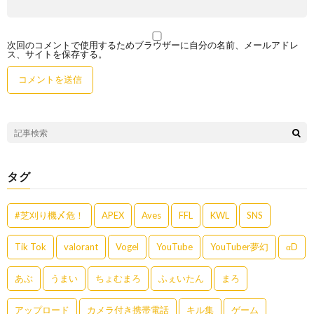
次回のコメントで使用するためブラウザーに自分の名前、メールアドレ
ス、サイトを保存する。
タグ
#芝刈り機〆危！
APEX
Aves
FFL
KWL
SNS
Tik Tok
valorant
Vogel
YouTube
YouTuber夢幻
αD
あぶ
うまい
ちょむまろ
ふぇいたん
まろ
アップロード
カメラ付き携帯電話
キル集
ゲーム