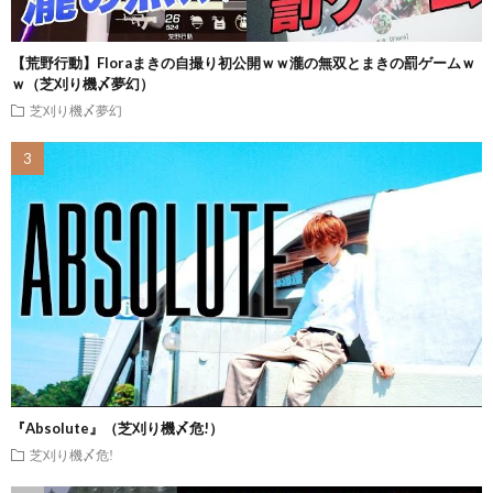
【荒野行動】Floraまきの自撮り初公開ｗｗ瀧の無双とまきの罰ゲームｗ
ｗ（芝刈り機〆夢幻）
芝刈り機〆夢幻
『Absolute』（芝刈り機〆危!）
芝刈り機〆危!