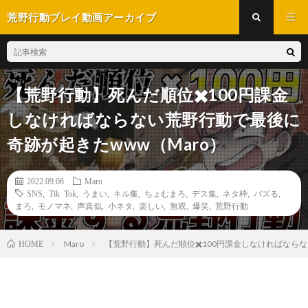
荒野行動プレイ動画アーカイブ
【荒野行動】死んだ順位✖️100円課金
しなければならない荒野行動で最後に
奇跡が起きたwww（Maro）
2022.09.06
Maro
SNS
,
Tik Tok
,
うまい
,
キル集
,
ちょむまろ
,
デス集
,
ネタ枠
,
バズる
,
まろ
,
モノマネ
,
声真似
,
小ネタ
,
楽しい
,
無双
,
爆笑
,
荒野行動
Maro
【荒野行動】死んだ順位✖️100円課金しなければならな
HOME