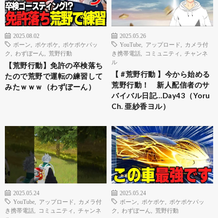
2025.08.02
2025.05.26
ボーン
,
ポケポケ
,
ポケポケパッ
YouTube
,
アップロード
,
カメラ付
ク
,
わずぼーん
,
荒野行動
き携帯電話
,
コミュニティ
,
チャンネ
ル
【荒野行動】免許の卒検落ち
【 #荒野行動 】今から始める
たので荒野で運転の練習して
荒野行動！ 新人配信者のサ
みたｗｗｗ（わずぼーん）
バイバル日記…Day43（Yoru
Ch. 亜紗香ヨル）
2025.05.24
2025.05.24
YouTube
,
アップロード
,
カメラ付
ボーン
,
ポケポケ
,
ポケポケパッ
き携帯電話
,
コミュニティ
,
チャンネ
ク
,
わずぼーん
,
荒野行動