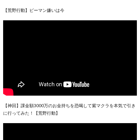
【荒野行動】ピーマン嫌いは今
【神回】課金額3000万のお金持ちを恐喝して紫マクラを本気で引き
に行ってみた！【荒野行動】