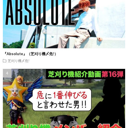
『Absolute』（芝刈り機〆危!）
芝刈り機〆危!