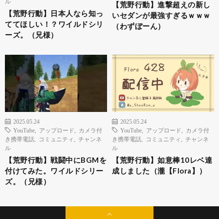
ル
【荒野行動】進撃超えの新し
【荒野行動】日本人なら知っ
いセダンが最強すぎるｗｗｗ
ててほしい！？ワイルドシリ
（わずぼーん）
ーズ。（兄様）
2025.05.24
2025.05.24
YouTube
,
アップロード
,
カメラ付
YouTube
,
アップロード
,
カメラ付
き携帯電話
,
コミュニティ
,
チャンネ
き携帯電話
,
コミュニティ
,
チャンネ
ル
ル
【荒野行動】戦闘中にBGMを
【荒野行動】如意棒10レベ達
付けてみた。ワイルドシリー
成しました（瀧【Flora】）
ズ。（兄様）