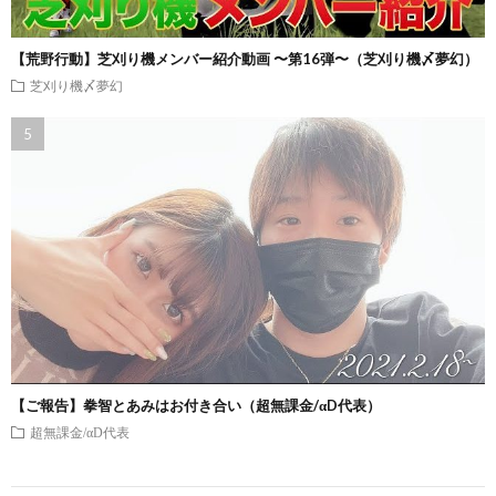
【荒野行動】芝刈り機メンバー紹介動画 〜第16弾〜（芝刈り機〆夢幻）
芝刈り機〆夢幻
【ご報告】拳智とあみはお付き合い（超無課金/αD代表）
超無課金/αD代表