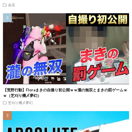
金花
【荒野行動】Floraまきの自撮り初公開ｗｗ瀧の無双とまきの罰ゲームｗ
ｗ（芝刈り機〆夢幻）
芝刈り機〆夢幻