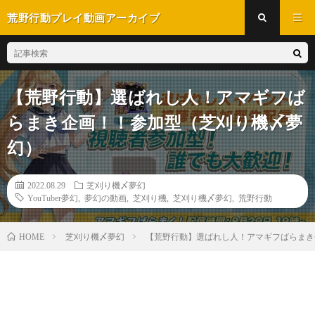
荒野行動プレイ動画アーカイブ
【荒野行動】選ばれし人！アマギフば
らまき企画！！参加型（芝刈り機〆夢
幻）
2022.08.29
芝刈り機〆夢幻
YouTuber夢幻
,
夢幻の動画
,
芝刈り機
,
芝刈り機〆夢幻
,
荒野行動
芝刈り機〆夢幻
【荒野行動】選ばれし人！アマギフばらまき
HOME