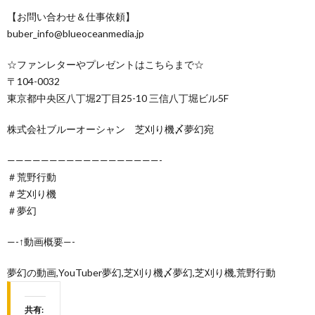
【お問い合わせ＆仕事依頼】
buber_info@blueoceanmedia.jp
☆ファンレターやプレゼントはこちらまで☆
〒104-0032
東京都中央区八丁堀2丁目25-10 三信八丁堀ビル5F
株式会社ブルーオーシャン 芝刈り機〆夢幻宛
——————————————————-
＃荒野行動
＃芝刈り機
＃夢幻
—-↑動画概要—-
夢幻の動画,YouTuber夢幻,芝刈り機〆夢幻,芝刈り機,荒野行動
共有: