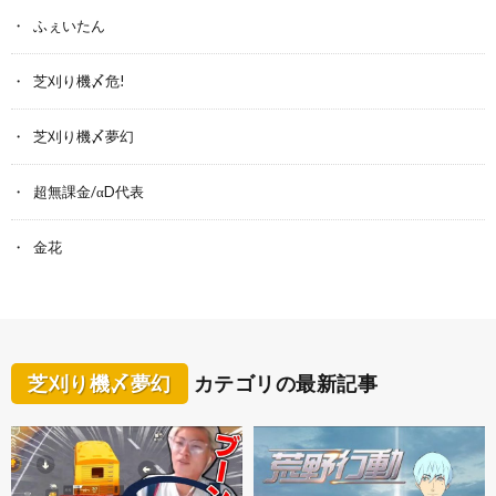
ふぇいたん
芝刈り機〆危!
芝刈り機〆夢幻
超無課金/αD代表
金花
芝刈り機〆夢幻
カテゴリの最新記事