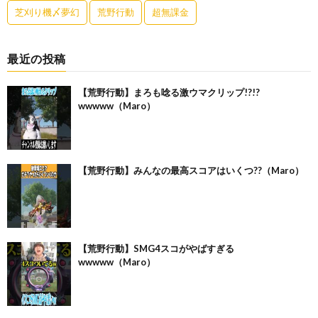
芝刈り機〆夢幻
荒野行動
超無課金
最近の投稿
【荒野行動】まろも唸る激ウマクリップ!?!?
wwwww（Maro）
【荒野行動】みんなの最高スコアはいくつ??（Maro）
【荒野行動】SMG4スコがやばすぎる
wwwww（Maro）