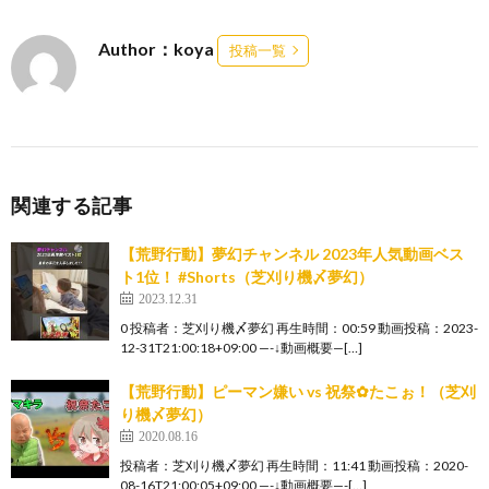
Author：koya
投稿一覧
関連する記事
【荒野行動】夢幻チャンネル 2023年人気動画ベス
ト1位！ #Shorts（芝刈り機〆夢幻）
2023.12.31
0 投稿者：芝刈り機〆夢幻 再生時間：00:59 動画投稿：2023-
12-31T21:00:18+09:00 —-↓動画概要—[…]
【荒野行動】ピーマン嫌い vs 祝祭✿たこぉ！（芝刈
り機〆夢幻）
2020.08.16
投稿者：芝刈り機〆夢幻 再生時間：11:41 動画投稿：2020-
08-16T21:00:05+09:00 —-↓動画概要—-[…]