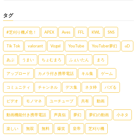
タグ
#芝刈り機〆危！
APEX
Aves
FFL
KWL
SNS
Tik Tok
valorant
Vogel
YouTube
YouTuber夢幻
αD
あぶ
うまい
ちょむまろ
ふぇいたん
まろ
アップロード
カメラ付き携帯電話
キル集
ゲーム
コミュニティ
チャンネル
デス集
ネタ枠
バズる
ビデオ
モノマネ
ユーチューブ
共有
動画
動画機能付き携帯電話
声真似
夢幻
夢幻の動画
小ネタ
楽しい
無双
無料
爆笑
皇帝
芝刈り機