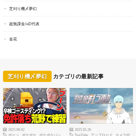
芝刈り機〆夢幻
超無課金/αD代表
金花
芝刈り機〆夢幻
カテゴリの最新記事
2025.08.02
2025.05.26
ボーン
,
ポケポケ
,
ポケポケパッ
YouTube
,
アップロード
,
カメラ付