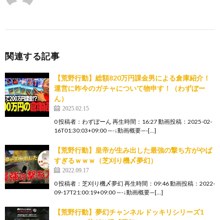
関連する記事
【荒野行動】総額820万円課金男による倉庫紹介！
運営に昨今のガチャについて物申す！（わずぼー
ん）
2025.02.15
0 投稿者：わずぼーん 再生時間：16:27 動画投稿：2025-02-
16T01:30:03+09:00 —-↓動画概要—-[…]
【荒野行動】皇帝が生み出した最強の撃ち方がやば
すぎるｗｗｗ（芝刈り機〆夢幻）
2022.09.17
0 投稿者：芝刈り機〆夢幻 再生時間：09:46 動画投稿：2022-
09-17T21:00:19+09:00 —-↓動画概要—[…]
【荒野行動】夢幻チャンネル ドッキリシリーズ1