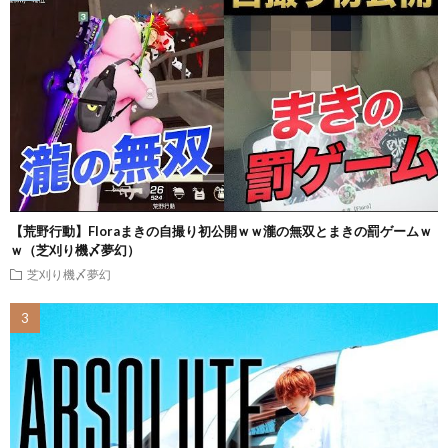
【荒野行動】Floraまきの自撮り初公開ｗｗ瀧の無双とまきの罰ゲームｗ
ｗ（芝刈り機〆夢幻）
芝刈り機〆夢幻