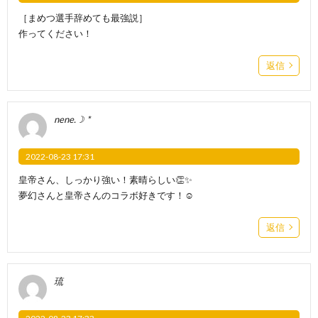
［まめつ選手辞めても最強説］
作ってください！
返信
nene.☽ *
2022-08-23 17:31
皇帝さん、しっかり強い！素晴らしい👏✨
夢幻さんと皇帝さんのコラボ好きです！☺️
返信
琉