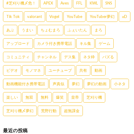
#芝刈り機〆危！
APEX
Aves
FFL
KWL
SNS
Tik Tok
valorant
Vogel
YouTube
YouTuber夢幻
αD
あぶ
うまい
ちょむまろ
ふぇいたん
まろ
アップロード
カメラ付き携帯電話
キル集
ゲーム
コミュニティ
チャンネル
デス集
ネタ枠
バズる
ビデオ
モノマネ
ユーチューブ
共有
動画
動画機能付き携帯電話
声真似
夢幻
夢幻の動画
小ネタ
楽しい
無双
無料
爆笑
皇帝
芝刈り機
芝刈り機〆夢幻
荒野行動
超無課金
最近の投稿