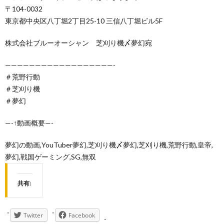
〒104-0032
東京都中央区八丁堀2丁目25-10 三信八丁堀ビル5F
株式会社ブルーオーシャン 芝刈り機〆夢幻宛
——————————————————-
＃荒野行動
＃芝刈り機
＃夢幻
—-↑動画概要—-
夢幻の動画,YouTuber夢幻,芝刈り機〆夢幻,芝刈り機,荒野行動,皇帝,
夢幻,戦国ゲーミング,SG,無双
共有:
Twitter
Facebook