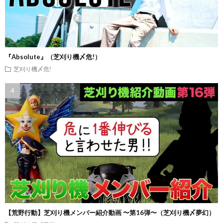
『Absolute』（芝刈り機〆危!）
芝刈り機〆危!
【荒野行動】芝刈り機メンバー紹介動画 〜第16弾〜（芝刈り機〆夢幻）