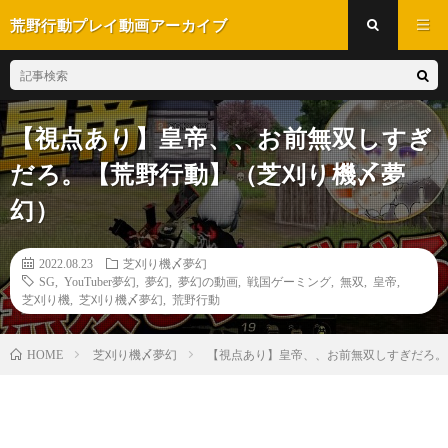
荒野行動プレイ動画アーカイブ
【視点あり】皇帝、、お前無双しすぎ
だろ。【荒野行動】（芝刈り機〆夢
幻）
2022.08.23
芝刈り機〆夢幻
SG
,
YouTuber夢幻
,
夢幻
,
夢幻の動画
,
戦国ゲーミング
,
無双
,
皇帝
,
芝刈り機
,
芝刈り機〆夢幻
,
荒野行動
芝刈り機〆夢幻
【視点あり】皇帝、、お前無双しすぎだろ
HOME