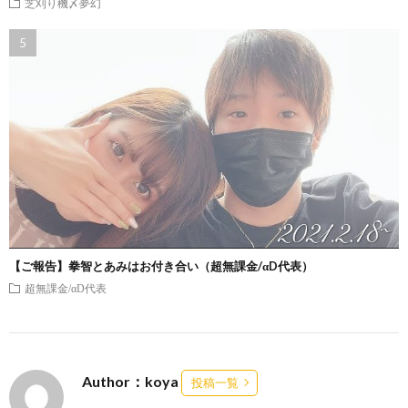
芝刈り機〆夢幻
【ご報告】拳智とあみはお付き合い（超無課金/αD代表）
超無課金/αD代表
Author：koya
投稿一覧