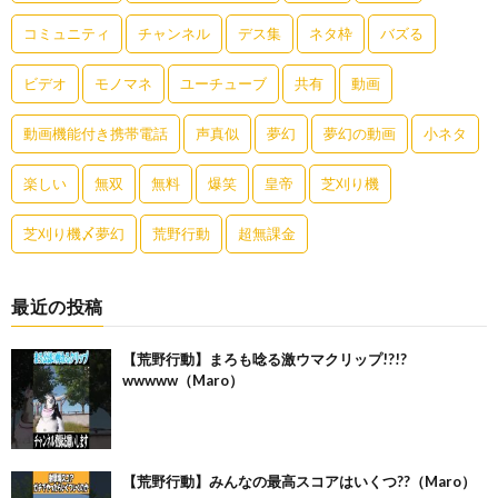
コミュニティ
チャンネル
デス集
ネタ枠
バズる
ビデオ
モノマネ
ユーチューブ
共有
動画
動画機能付き携帯電話
声真似
夢幻
夢幻の動画
小ネタ
楽しい
無双
無料
爆笑
皇帝
芝刈り機
芝刈り機〆夢幻
荒野行動
超無課金
最近の投稿
【荒野行動】まろも唸る激ウマクリップ!?!?
wwwww（Maro）
【荒野行動】みんなの最高スコアはいくつ??（Maro）