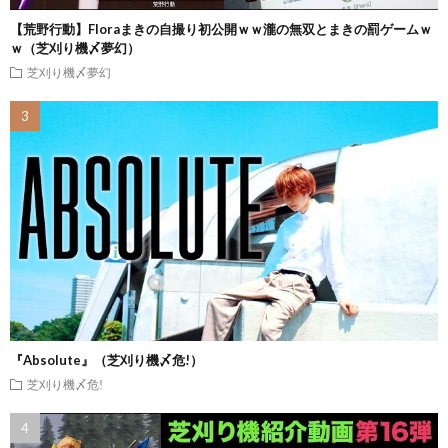
【荒野行動】Floraまきの自撮り初公開ｗｗ瀧の無双とまきの罰ゲームｗ
ｗ（芝刈り機〆夢幻）
芝刈り機〆夢幻
『Absolute』（芝刈り機〆危!）
芝刈り機〆危!