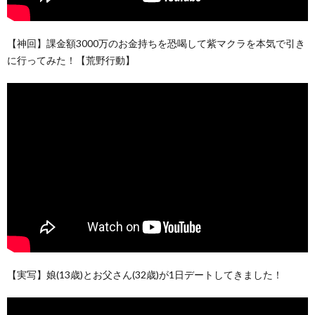
【神回】課金額3000万のお金持ちを恐喝して紫マクラを本気で引き
に行ってみた！【荒野行動】
【実写】娘(13歳)とお父さん(32歳)が1日デートしてきました！