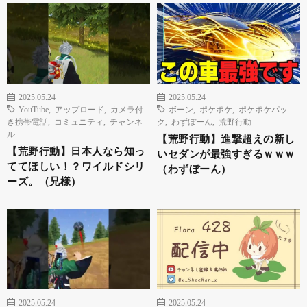
2025.05.24
2025.05.24
YouTube
,
アップロード
,
カメラ付
ボーン
,
ポケポケ
,
ポケポケパッ
き携帯電話
,
コミュニティ
,
チャンネ
ク
,
わずぼーん
,
荒野行動
ル
【荒野行動】進撃超えの新し
【荒野行動】日本人なら知っ
いセダンが最強すぎるｗｗｗ
ててほしい！？ワイルドシリ
（わずぼーん）
ーズ。（兄様）
2025.05.24
2025.05.24