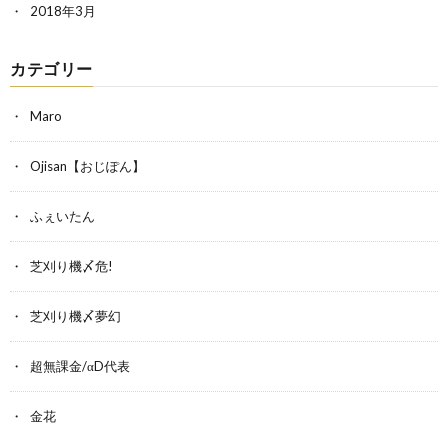
2018年3月
カテゴリー
Maro
Ojisan【おじぽん】
ふぇいたん
芝刈り機〆危!
芝刈り機〆夢幻
超無課金/αD代表
金花