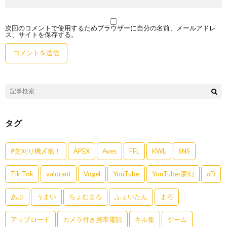
次回のコメントで使用するためブラウザーに自分の名前、メールアドレ
ス、サイトを保存する。
タグ
#芝刈り機〆危！
APEX
Aves
FFL
KWL
SNS
Tik Tok
valorant
Vogel
YouTube
YouTuber夢幻
αD
あぶ
うまい
ちょむまろ
ふぇいたん
まろ
アップロード
カメラ付き携帯電話
キル集
ゲーム