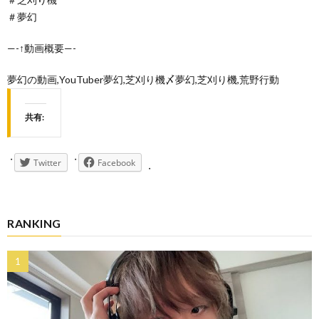
＃夢幻
—-↑動画概要—-
夢幻の動画,YouTuber夢幻,芝刈り機〆夢幻,芝刈り機,荒野行動
共有:
Twitter
Facebook
RANKING