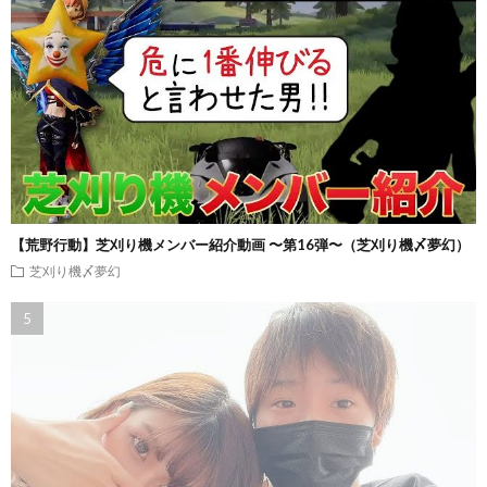
【荒野行動】芝刈り機メンバー紹介動画 〜第16弾〜（芝刈り機〆夢幻）
芝刈り機〆夢幻