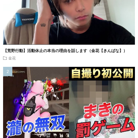
【荒野行動】活動休止の本当の理由を話します（金花【きんばな】）
金花