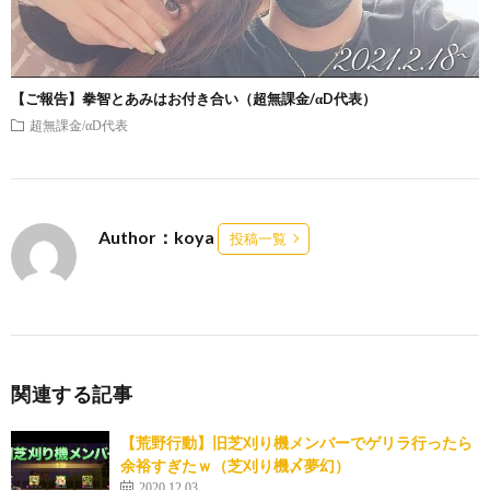
【ご報告】拳智とあみはお付き合い（超無課金/αD代表）
超無課金/αD代表
Author：koya
投稿一覧
関連する記事
【荒野行動】旧芝刈り機メンバーでゲリラ行ったら
余裕すぎたｗ（芝刈り機〆夢幻）
2020.12.03