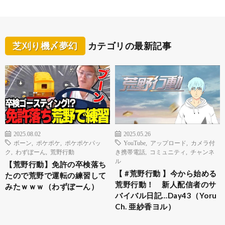
芝刈り機〆夢幻
カテゴリの最新記事
2025.08.02
2025.05.26
ボーン
,
ポケポケ
,
ポケポケパッ
YouTube
,
アップロード
,
カメラ付
ク
,
わずぼーん
,
荒野行動
き携帯電話
,
コミュニティ
,
チャンネ
ル
【荒野行動】免許の卒検落ち
【 #荒野行動 】今から始める
たので荒野で運転の練習して
荒野行動！ 新人配信者のサ
みたｗｗｗ（わずぼーん）
バイバル日記…Day43（Yoru
Ch. 亜紗香ヨル）