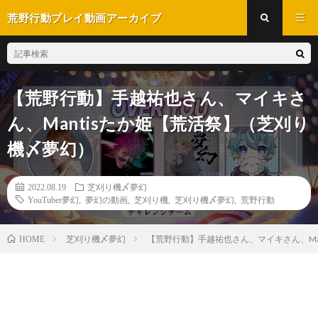
荒野行動プレイ動画アーカイブ
【荒野行動】手越祐也さん、マイキさ
ん、Mantisたか姫【荒活祭】（芝刈り
機〆夢幻）
2022.08.19
芝刈り機〆夢幻
YouTuber夢幻
,
夢幻の動画
,
芝刈り機
,
芝刈り機〆夢幻
,
荒野行動
芝刈り機〆夢幻
【荒野行動】手越祐也さん、マイキさん、Ma
HOME