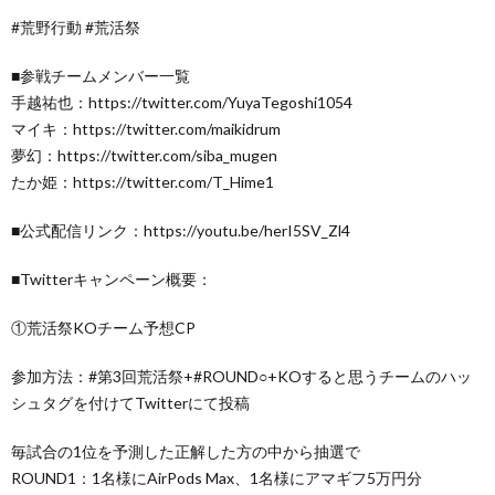
#荒野行動 #荒活祭
■参戦チームメンバー一覧
手越祐也：https://twitter.com/YuyaTegoshi1054
マイキ：https://twitter.com/maikidrum
夢幻：https://twitter.com/siba_mugen
たか姫：https://twitter.com/T_Hime1
■公式配信リンク：https://youtu.be/herI5SV_Zl4
■Twitterキャンペーン概要：
①荒活祭KOチーム予想CP
参加方法：#第3回荒活祭+#ROUND○+KOすると思うチームのハッ
シュタグを付けてTwitterにて投稿
毎試合の1位を予測した正解した方の中から抽選で
ROUND1：1名様にAirPods Max、1名様にアマギフ5万円分