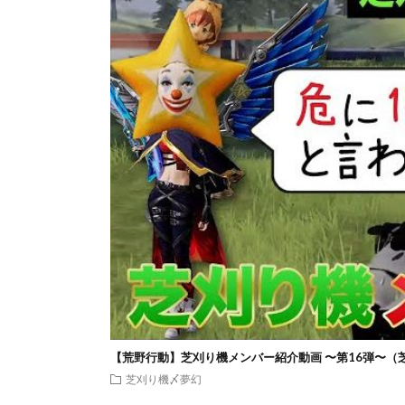
【荒野行動】芝刈り機メンバー紹介動画 〜第16弾〜（
芝刈り機〆夢幻