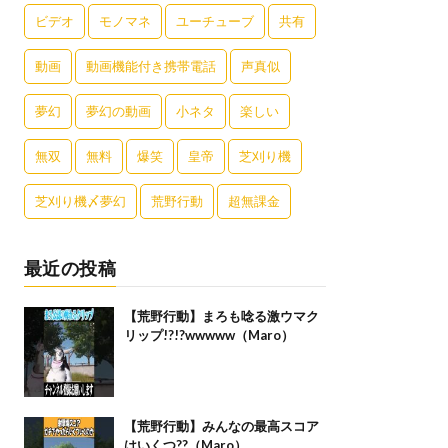
ビデオ
モノマネ
ユーチューブ
共有
動画
動画機能付き携帯電話
声真似
夢幻
夢幻の動画
小ネタ
楽しい
無双
無料
爆笑
皇帝
芝刈り機
芝刈り機〆夢幻
荒野行動
超無課金
最近の投稿
【荒野行動】まろも唸る激ウマク
リップ!?!?wwwww（Maro）
【荒野行動】みんなの最高スコア
はいくつ??（Maro）