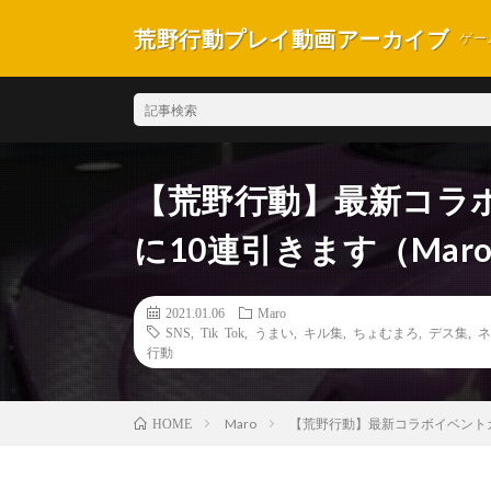
荒野行動プレイ動画アーカイブ
ゲー
【荒野行動】最新コラ
に10連引きます（Mar
2021.01.06
Maro
SNS
,
Tik Tok
,
うまい
,
キル集
,
ちょむまろ
,
デス集
,
ネ
行動
Maro
【荒野行動】最新コラボイベントガ
HOME