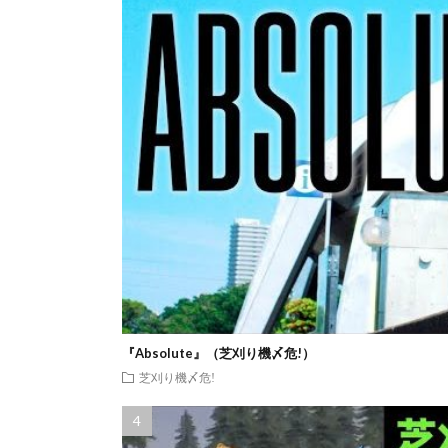
『Absolute』（芝刈り機〆危!）
芝刈り機〆危!