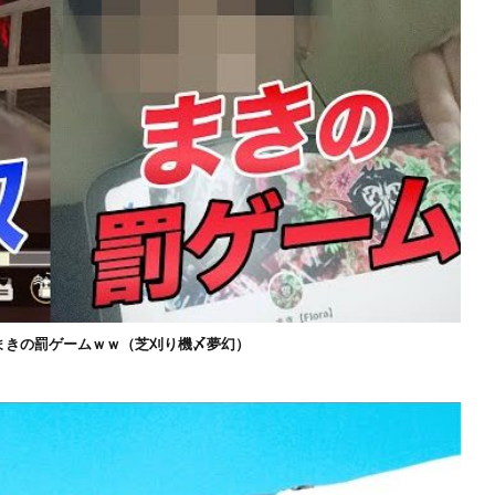
まきの罰ゲームｗｗ（芝刈り機〆夢幻）