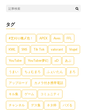
タグ
#芝刈り機〆危！
APEX
Aves
FFL
KWL
SNS
Tik Tok
valorant
Vogel
YouTube
YouTuber夢幻
αD
あぶ
うまい
ちょむまろ
ふぇいたん
まろ
アップロード
カメラ付き携帯電話
キル集
ゲーム
コミュニティ
チャンネル
デス集
ネタ枠
バズる