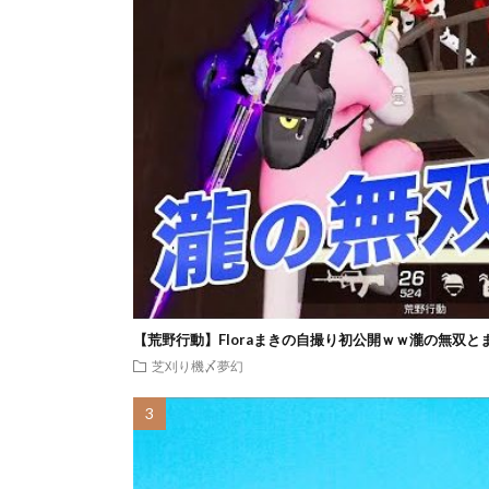
【荒野行動】Floraまきの自撮り初公開ｗｗ瀧の無双と
芝刈り機〆夢幻