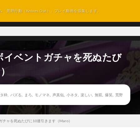
ム「荒野行動（Knives Out）」プレイ動画を収集します。
ボイベントガチャを死ぬたび
o）
タ枠
,
バズる
,
まろ
,
モノマネ
,
声真似
,
小ネタ
,
楽しい
,
無双
,
爆笑
,
荒野
チャを死ぬたびに10連引きます（Maro）