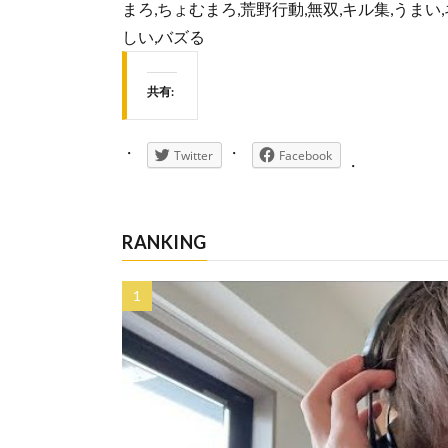
まろ,ちょむまろ,荒野行動,無双,キル集,うまい,ネタ
しい,バズる
共有:
Twitter
Facebook
RANKING