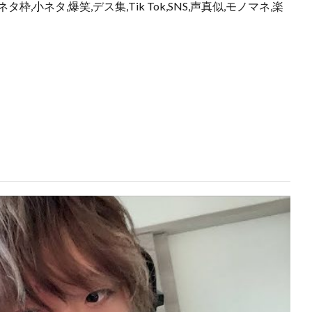
枠,小ネタ,爆笑,デス集,Tik Tok,SNS,声真似,モノマネ,楽