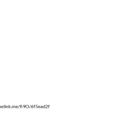
nk.me/fi9O/6f5ead2f