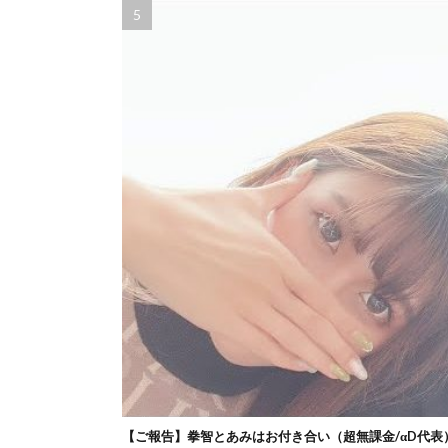
【ご報告】拳智とあみはお付き合い（超無課金/αD代表