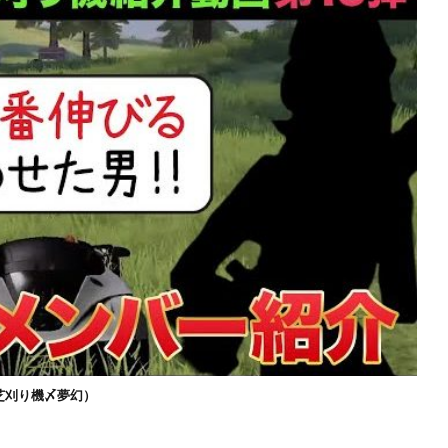
芝刈り機〆夢幻）