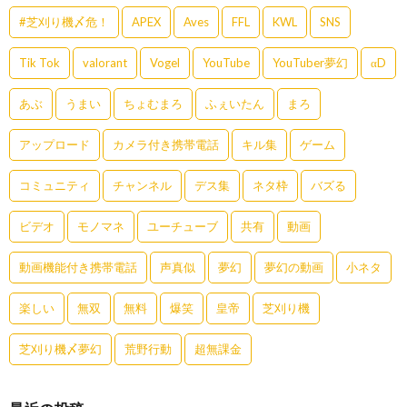
#芝刈り機〆危！
APEX
Aves
FFL
KWL
SNS
Tik Tok
valorant
Vogel
YouTube
YouTuber夢幻
αD
あぶ
うまい
ちょむまろ
ふぇいたん
まろ
アップロード
カメラ付き携帯電話
キル集
ゲーム
コミュニティ
チャンネル
デス集
ネタ枠
バズる
ビデオ
モノマネ
ユーチューブ
共有
動画
動画機能付き携帯電話
声真似
夢幻
夢幻の動画
小ネタ
楽しい
無双
無料
爆笑
皇帝
芝刈り機
芝刈り機〆夢幻
荒野行動
超無課金