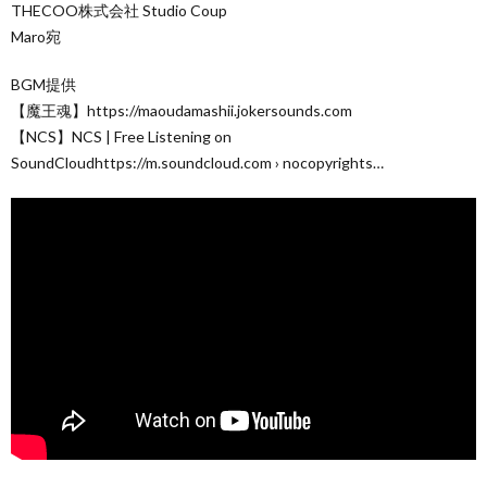
THECOO株式会社 Studio Coup
Maro宛
BGM提供
【魔王魂】https://maoudamashii.jokersounds.com
【NCS】NCS | Free Listening on
SoundCloudhttps://m.soundcloud.com › nocopyrights…