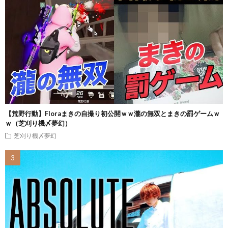
【荒野行動】Floraまきの自撮り初公開ｗｗ瀧の無双とまきの罰ゲームｗ
ｗ（芝刈り機〆夢幻）
芝刈り機〆夢幻