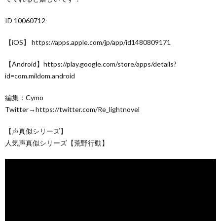
ID 10060712
【iOS】 https://apps.apple.com/jp/app/id1480809171
【Android】https://play.google.com/store/apps/details?
id=com.mildom.android
編集：Cymo
Twitter→https://twitter.com/Re_lightnovel
【声真似シリーズ】
人気声真似シリーズ【荒野行動】