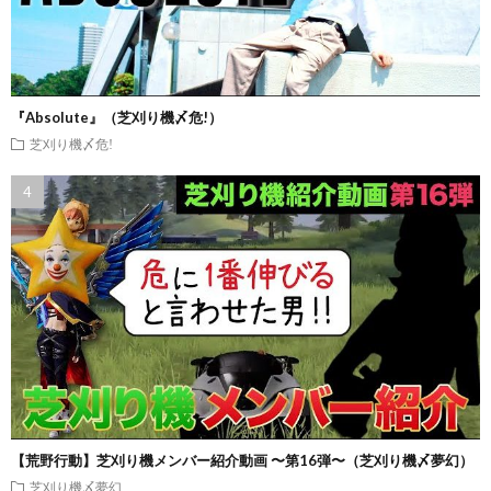
『Absolute』（芝刈り機〆危!）
芝刈り機〆危!
【荒野行動】芝刈り機メンバー紹介動画 〜第16弾〜（芝刈り機〆夢幻）
芝刈り機〆夢幻