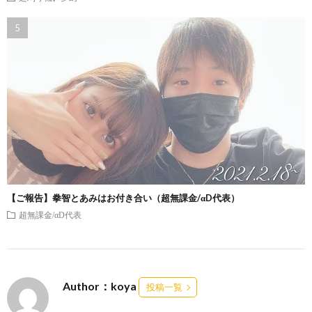
【ご報告】拳智とあみはお付き合い（超無課金/αD代表）
超無課金/αD代表
Author：koya
投稿一覧