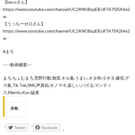
【becoさん】
https://www.youtube.com/channel/UC2KNOBqzElEs8TA7SR2Hm2
w
【うっちーゼロさん】
https://www.youtube.com/channel/UC2KNOBqzElEs8TA7SR2Hm2
w
#まろ
—-↑動画概要—-
まろ,ちょむまろ,荒野行動,無双,キル集,うまい,ネタ枠,小ネタ,爆笑,デ
ス集,Tik Tok,SNS,声真似,モノマネ,楽しい,バズる,マンティ
ス,Mantis,Kun,猛者
共有:
Twitter
Facebook