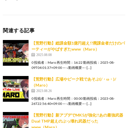
関連する記事
【荒野行動】総課金額1億円超え!?廃課金者だけのパ
ーティーがやばすぎたwww（Maro）
2025.08.08
0 投稿者：Maro 再生時間：16:22 動画投稿：2025-08-
09T04:01:37+09:00 —-↓動画概要—- […]
【荒野行動】広場やピーク戦であそぶ(/・ω・)/
（Maro）
2023.08.26
0 投稿者：Maro 再生時間：00:00 動画投稿：2023-08-
26T22:56:40+09:00 —-↓動画概要—- […]
【荒野行動】新アプデでMK5が強化!!あの最強武器
Dual TMP超えのぶっ壊れ武器だった
www（Maro）