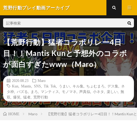
荒野行動プレイ動画アーカイブ
【荒野行動】猛者コラボリレー4日
目！！Mantis Kunと予想外のコラボ
が面白すぎたwww（Maro）
2020.08.23
Maro
Kun
,
Mantis
,
SNS
,
Tik Tok
,
うまい
,
キル集
,
ちょむまろ
,
デス集
,
ネ
タ枠
,
バズる
,
まろ
,
マンティス
,
モノマネ
,
声真似
,
小ネタ
,
楽しい
,
無
双
,
爆笑
,
猛者
,
荒野行動
Maro
【荒野行動】猛者コラボリレー4日目！！Mantis Ku
HOME