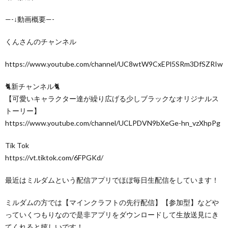
—-↓動画概要—-
くんさんのチャンネル
https://www.youtube.com/channel/UC8wtW9CxEPl5SRm3DfSZRIw
🐈新チャンネル🐈
【可愛いキャラクター達が繰り広げる少しブラックなオリジナルス
トーリー】
https://www.youtube.com/channel/UCLPDVN9bXeGe-hn_vzXhpPg
Tik Tok
https://vt.tiktok.com/6FPGKd/
最近はミルダムという配信アプリでほぼ毎日生配信をしています！
ミルダムの方では【マインクラフトの先行配信】【参加型】などや
っていくつもりなので是非アプリをダウンロードして生放送見にき
てくれると嬉しいです！