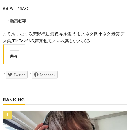
#まろ #SAO
—-↑動画概要—-
まろ,ちょむまろ,荒野行動,無双,キル集,うまい,ネタ枠,小ネタ,爆笑,デ
ス集,Tik Tok,SNS,声真似,モノマネ,楽しい,バズる
共有:
Twitter
Facebook
RANKING