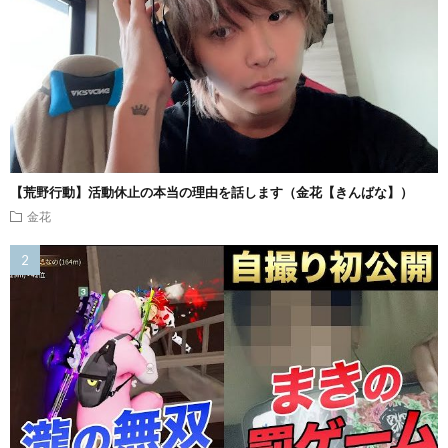
【荒野行動】活動休止の本当の理由を話します（金花【きんばな】）
金花