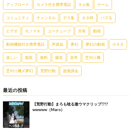
アップロード
カメラ付き携帯電話
キル集
ゲーム
コミュニティ
チャンネル
デス集
ネタ枠
バズる
ビデオ
モノマネ
ユーチューブ
共有
動画
動画機能付き携帯電話
声真似
夢幻
夢幻の動画
小ネタ
楽しい
無双
無料
爆笑
皇帝
芝刈り機
芝刈り機〆夢幻
荒野行動
超無課金
最近の投稿
【荒野行動】まろも唸る激ウマクリップ!?!?
wwwww（Maro）