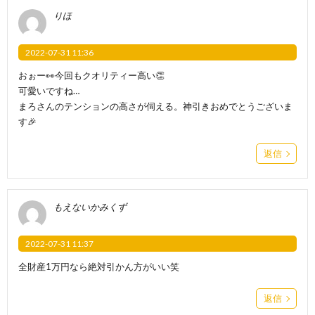
りほ
2022-07-31 11:36
おぉー👀今回もクオリティー高い👏
可愛いですね…
まろさんのテンションの高さが伺える。神引きおめでとうございま
す🎉
返信
もえないかみくず
2022-07-31 11:37
全財産1万円なら絶対引かん方がいい笑
返信