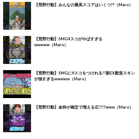
【荒野行動】みんなの最高スコアはいくつ??（Maro）
【荒野行動】SMG4スコがやばすぎる
wwwww（Maro）
【荒野行動】SMGに4スコをつけれる!?新EX殿堂スキン
が強すぎるwwwww（Maro）
【荒野行動】金枠が確定で増える石!?!?www（Maro）