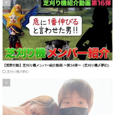
【荒野行動】芝刈り機メンバー紹介動画 〜第16弾〜（芝刈り機〆夢幻）
芝刈り機〆夢幻