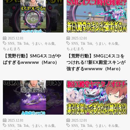
2025.12.01
2025.12.01
SNS
,
Tik Tok
,
うまい
,
キル集
,
SNS
,
Tik Tok
,
うまい
,
キル集
,
ちょむまろ
ちょむまろ
【荒野行動】SMG4スコがや
【荒野行動】SMGに4スコを
ばすぎるwwwww（Maro）
つけれる!?新EX殿堂スキンが
強すぎるwwwww（Maro）
2025.12.01
2025.12.01
SNS
,
Tik Tok
,
うまい
,
キル集
,
SNS
,
Tik Tok
,
うまい
,
キル集
,