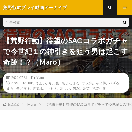
荒野行動プレイ動画アーカイブ
【荒野行動】待望のSAOコラボガチャ
で今世紀１の神引きを狙う男は起こす
奇跡！？（Maro）
2022.07.31
Maro
SNS
,
Tik Tok
,
うまい
,
キル集
,
ちょむまろ
,
デス集
,
ネタ枠
,
バズる
,
まろ
,
モノマネ
,
声真似
,
小ネタ
,
楽しい
,
無双
,
爆笑
,
荒野行動
Maro
【荒野行動】待望のSAOコラボガチャで今世紀１の神引
HOME