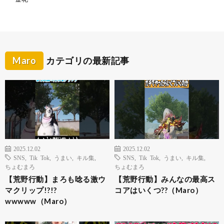
Maro
カテゴリの最新記事
2025.12.02
2025.12.02
SNS
,
Tik Tok
,
うまい
,
キル集
,
SNS
,
Tik Tok
,
うまい
,
キル集
,
ちょむまろ
ちょむまろ
【荒野行動】まろも唸る激ウ
【荒野行動】みんなの最高ス
マクリップ!?!?
コアはいくつ??（Maro）
wwwww（Maro）