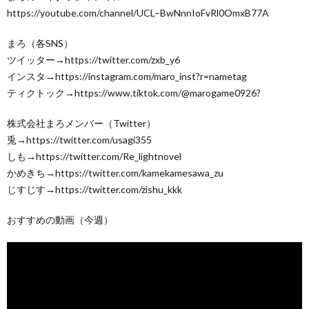
https://youtube.com/channel/UCL–BwNnnIoFvRl0OmxB77A
まろ（各SNS）
ツイッター→https://twitter.com/zxb_y6
インスタ→https://instagram.com/maro_inst?r=nametag
ティクトック→https://www.tiktok.com/@marogame0926?
株式会社まろメンバー（Twitter）
兎→https://twitter.com/usagi355
しも→https://twitter.com/Re_lightnovel
かめきち→https://twitter.com/kamekamesawa_zu
じすじす→https://twitter.com/zishu_kkk
おすすめの動画（今週）