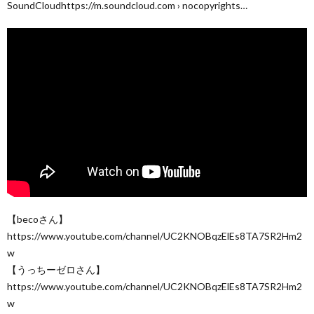
SoundCloudhttps://m.soundcloud.com › nocopyrights…
【becoさん】
https://www.youtube.com/channel/UC2KNOBqzElEs8TA7SR2Hm2
w
【うっちーゼロさん】
https://www.youtube.com/channel/UC2KNOBqzElEs8TA7SR2Hm2
w