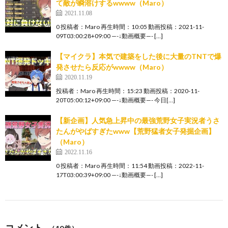
て敵が瞬溶けするwwww（Maro）
2021.11.08
0 投稿者：Maro 再生時間：10:05 動画投稿：2021-11-
09T03:00:28+09:00 —-↓動画概要—- […]
【マイクラ】本気で建築をした後に大量のTNTで爆
発させたら反応がwwww（Maro）
2020.11.19
投稿者：Maro 再生時間：15:23 動画投稿：2020-11-
20T05:00:12+09:00 —-↓動画概要—- 今日[…]
【新企画】人気急上昇中の最強荒野女子実況者うさ
たんがやばすぎたwww【荒野猛者女子発掘企画】
（Maro）
2022.11.16
0 投稿者：Maro 再生時間：11:54 動画投稿：2022-11-
17T03:00:39+09:00 —-↓動画概要—- […]
コメント