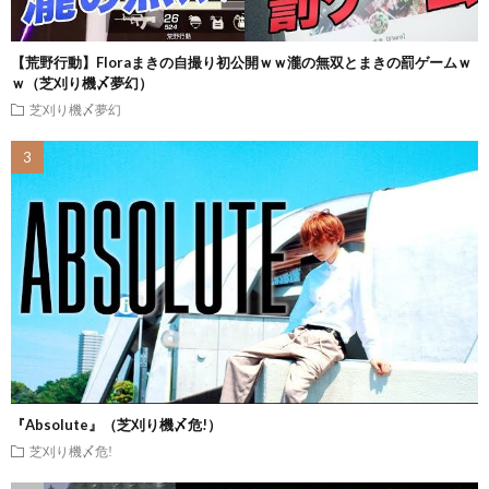
【荒野行動】Floraまきの自撮り初公開ｗｗ瀧の無双とまきの罰ゲームｗ
ｗ（芝刈り機〆夢幻）
芝刈り機〆夢幻
『Absolute』（芝刈り機〆危!）
芝刈り機〆危!