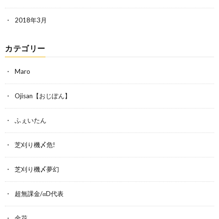
2018年3月
カテゴリー
Maro
Ojisan【おじぽん】
ふぇいたん
芝刈り機〆危!
芝刈り機〆夢幻
超無課金/αD代表
金花