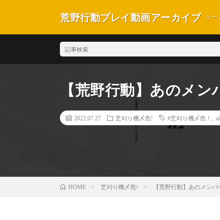
荒野行動プレイ動画アーカイブ
ゲー
【荒野行動】あのメン
2022.07.27
芝刈り機〆危!
#芝刈り機〆危！
,
α
芝刈り機〆危!
【荒野行動】あのメンバ
HOME