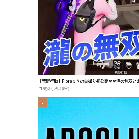
【荒野行動】Floraまきの自撮り初公開ｗｗ瀧の無双と
芝刈り機〆夢幻