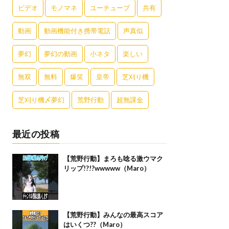
ビデオ
モノマネ
ユーチューブ
共有
動画
動画機能付き携帯電話
声真似
夢幻
夢幻の動画
小ネタ
楽しい
無双
無料
爆笑
皇帝
芝刈り機
芝刈り機〆夢幻
荒野行動
超無課金
最近の投稿
【荒野行動】まろも唸る激ウマク
リップ!?!?wwwww（Maro）
【荒野行動】みんなの最高スコア
はいくつ??（Maro）