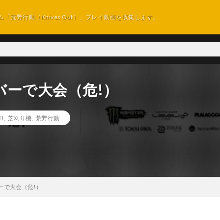
ム「荒野行動（Knives Out）」プレイ動画を収集します。
バーで大会（危!）
D
,
芝刈り機
,
荒野行動
ーで大会（危!）