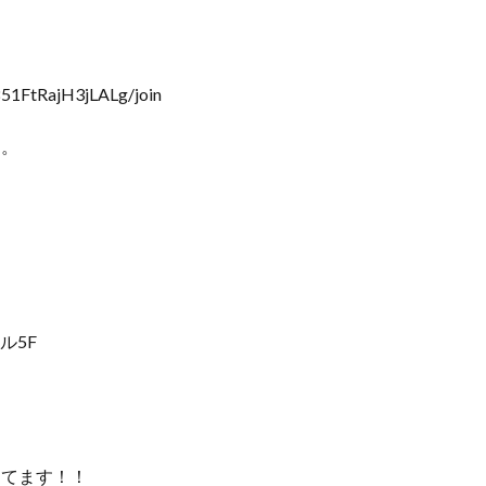
851FtRajH3jLALg/join
す。
ル5F
してます！！