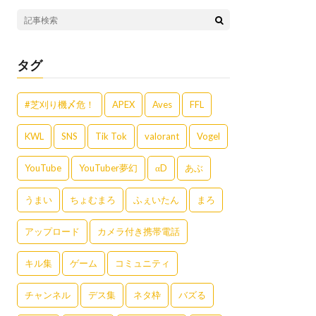
タグ
#芝刈り機〆危！
APEX
Aves
FFL
KWL
SNS
Tik Tok
valorant
Vogel
YouTube
YouTuber夢幻
αD
あぶ
うまい
ちょむまろ
ふぇいたん
まろ
アップロード
カメラ付き携帯電話
キル集
ゲーム
コミュニティ
チャンネル
デス集
ネタ枠
バズる