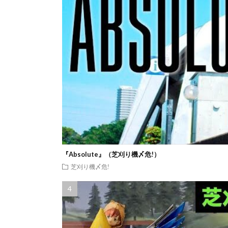
『Absolute』（芝刈り機〆危!）
芝刈り機〆危!