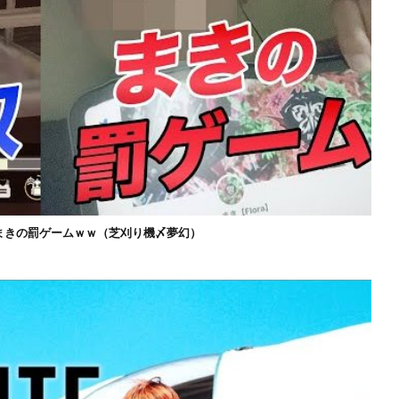
まきの罰ゲームｗｗ（芝刈り機〆夢幻）