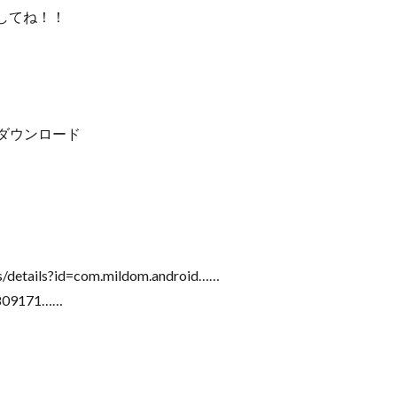
してね！！
m」をダウンロード
】
s/details?id=com.mildom.android……
0809171……