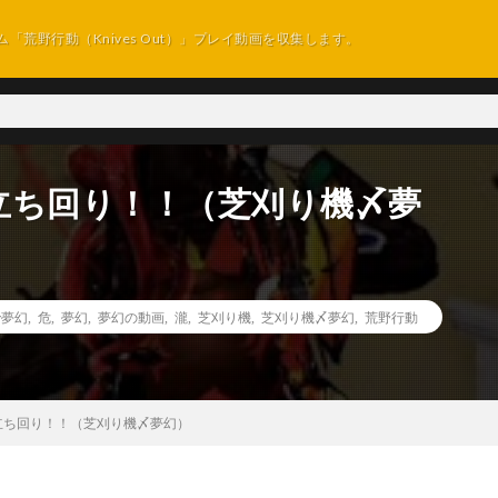
ム「荒野行動（Knives Out）」プレイ動画を収集します。
立ち回り！！（芝刈り機〆夢
er夢幻
,
危
,
夢幻
,
夢幻の動画
,
瀧
,
芝刈り機
,
芝刈り機〆夢幻
,
荒野行動
立ち回り！！（芝刈り機〆夢幻）