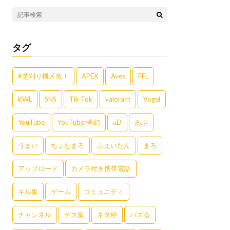
タグ
#芝刈り機〆危！
APEX
Aves
FFL
KWL
SNS
Tik Tok
valorant
Vogel
YouTube
YouTuber夢幻
αD
あぶ
うまい
ちょむまろ
ふぇいたん
まろ
アップロード
カメラ付き携帯電話
キル集
ゲーム
コミュニティ
チャンネル
デス集
ネタ枠
バズる