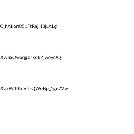
/UC_hAk6rl851FtRajH3jLALg
/UCyliSOwuqgbrkokZjw6yrJQ
el/UCtrW4IKoVT-QWoBp_1ge7Vw