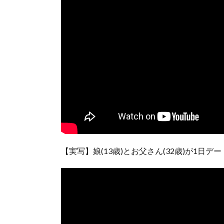
【実写】娘(13歳)とお父さん(32歳)が1日テ