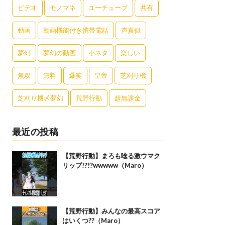
ビデオ
モノマネ
ユーチューブ
共有
動画
動画機能付き携帯電話
声真似
夢幻
夢幻の動画
小ネタ
楽しい
無双
無料
爆笑
皇帝
芝刈り機
芝刈り機〆夢幻
荒野行動
超無課金
最近の投稿
【荒野行動】まろも唸る激ウマク
リップ!?!?wwwww（Maro）
【荒野行動】みんなの最高スコア
はいくつ??（Maro）