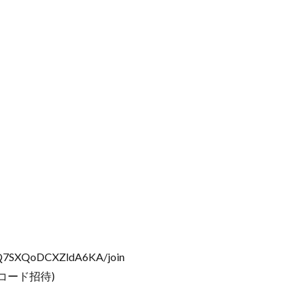
3Q7SXQoDCXZldA6KA/join
コード招待)