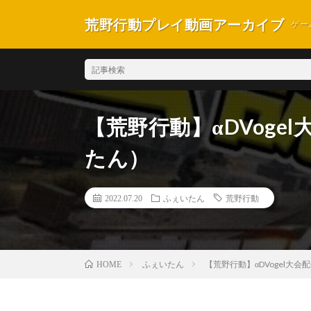
荒野行動プレイ動画アーカイブ
ゲー
【荒野行動】αDVog
たん）
2022.07.20
ふぇいたん
荒野行動
ふぇいたん
【荒野行動】αDVogel大
HOME