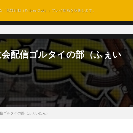
ム「荒野行動（Knives Out）」プレイ動画を収集します。
el大会配信ゴルタイの部（ふぇい
会配信ゴルタイの部（ふぇいたん）