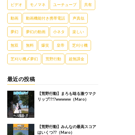
ビデオ
モノマネ
ユーチューブ
共有
動画
動画機能付き携帯電話
声真似
夢幻
夢幻の動画
小ネタ
楽しい
無双
無料
爆笑
皇帝
芝刈り機
芝刈り機〆夢幻
荒野行動
超無課金
最近の投稿
【荒野行動】まろも唸る激ウマク
リップ!?!?wwwww（Maro）
【荒野行動】みんなの最高スコア
はいくつ??（Maro）