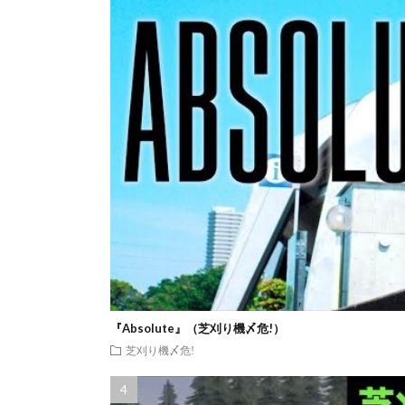
『Absolute』（芝刈り機〆危!）
芝刈り機〆危!