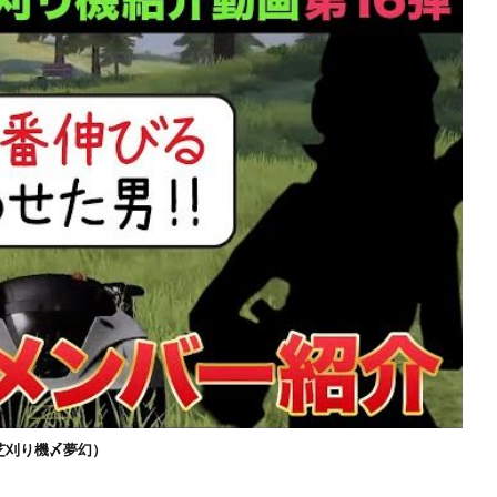
芝刈り機〆夢幻）