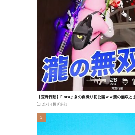
【荒野行動】Floraまきの自撮り初公開ｗｗ瀧の無双と
芝刈り機〆夢幻