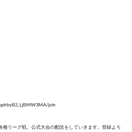
BJuphbyB2_LjBMW3MA/join
各種リーグ戦、公式大会の配信をしていきます。登録よろ