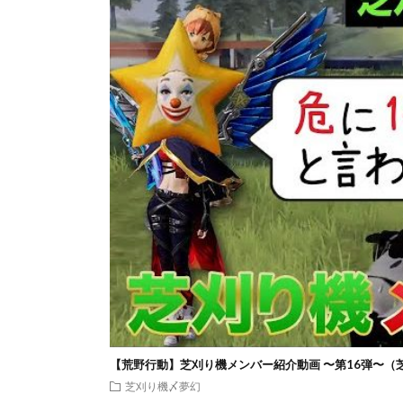
【荒野行動】芝刈り機メンバー紹介動画 〜第16弾〜（
芝刈り機〆夢幻