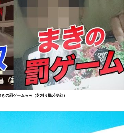
まきの罰ゲームｗｗ（芝刈り機〆夢幻）