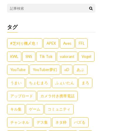
タグ
#芝刈り機〆危！
APEX
Aves
FFL
KWL
SNS
Tik Tok
valorant
Vogel
YouTube
YouTuber夢幻
αD
あぶ
うまい
ちょむまろ
ふぇいたん
まろ
アップロード
カメラ付き携帯電話
キル集
ゲーム
コミュニティ
チャンネル
デス集
ネタ枠
バズる