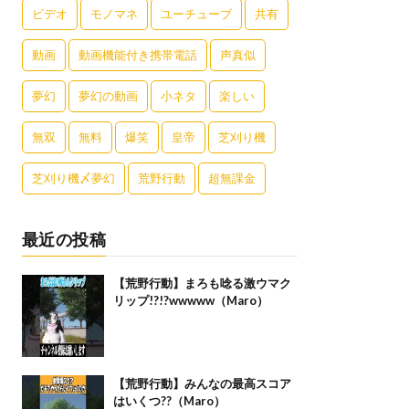
ビデオ
モノマネ
ユーチューブ
共有
動画
動画機能付き携帯電話
声真似
夢幻
夢幻の動画
小ネタ
楽しい
無双
無料
爆笑
皇帝
芝刈り機
芝刈り機〆夢幻
荒野行動
超無課金
最近の投稿
【荒野行動】まろも唸る激ウマク
リップ!?!?wwwww（Maro）
【荒野行動】みんなの最高スコア
はいくつ??（Maro）