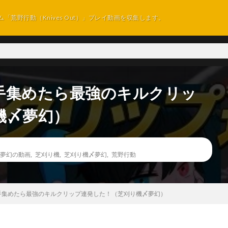
ム「荒野行動（Knives Out）」プレイ動画を収集します。
選手集めたら最強のキルクリッ
機〆夢幻）
夢幻の動画
,
芝刈り機
,
芝刈り機〆夢幻
,
荒野行動
手集めたら最強のキルクリップ連発した！（芝刈り機〆夢幻）