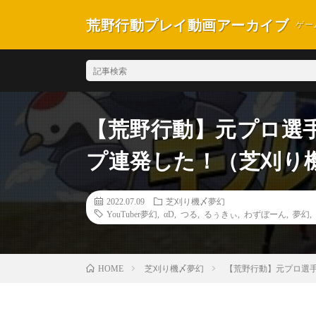
荒野行動プレイ動画アーカイブ
ゲー
【荒野行動】元プロ
プ連発した！（芝刈り
2022.07.09
芝刈り機〆夢幻
YouTuber夢幻
,
αD
,
つる
,
るぅきぃ
,
わずぼーん
,
夢幻
,
芝刈り機〆夢幻
【荒野行動】元プロ選
HOME