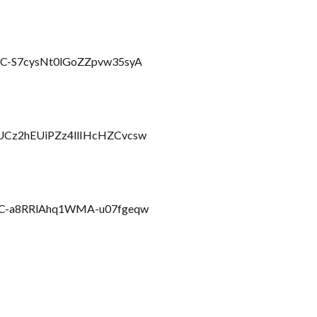
l/UC-S7cysNt0lGoZZpvw35syA
/UCz2hEUiPZz4llIHcHZCvcsw
l/UC-a8RRlAhq1WMA-u07fgeqw