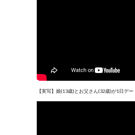
【実写】娘(13歳)とお父さん(32歳)が1日テ