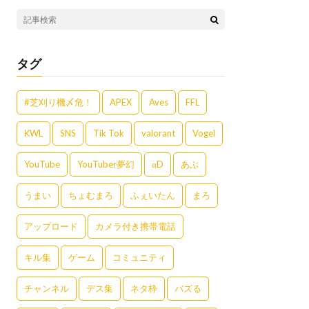
タグ
#芝刈り機〆危！
APEX
Aves
FFL
KWL
SNS
Tik Tok
valorant
Vogel
YouTube
YouTuber夢幻
αD
あぶ
うまい
ちょむまろ
ふぇいたん
まろ
アップロード
カメラ付き携帯電話
キル集
ゲーム
コミュニティ
チャンネル
デス集
ネタ枠
バズる