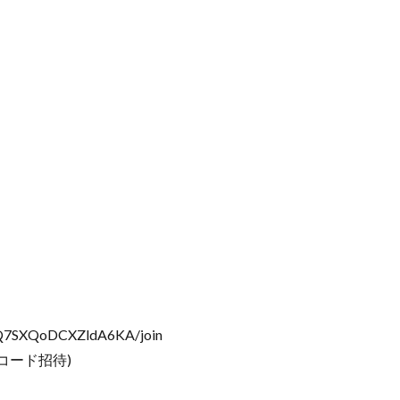
3Q7SXQoDCXZldA6KA/join
コード招待)