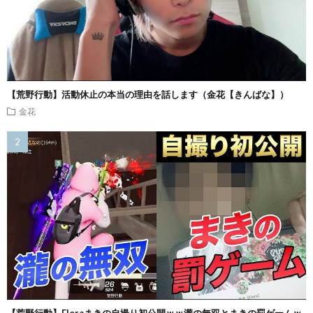
【荒野行動】活動休止の本当の理由を話します（金花【きんばな】）
金花
【荒野行動】Floraまきの自撮り初公開ｗｗ瀧の無双とまきの罰ゲームｗ