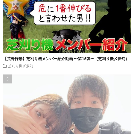
【荒野行動】芝刈り機メンバー紹介動画 〜第16弾〜（芝刈り機〆夢幻）
芝刈り機〆夢幻