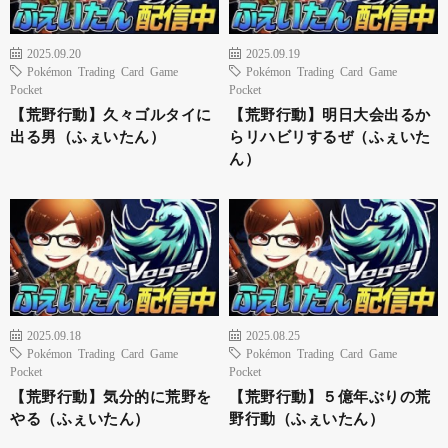
2025.09.20
2025.09.19
Pokémon Trading Card Game
Pokémon Trading Card Game
Pocket
Pocket
【荒野行動】久々ゴルタイに
【荒野行動】明日大会出るか
出る男（ふぇいたん）
らリハビリするぜ（ふぇいた
ん）
2025.09.18
2025.08.25
Pokémon Trading Card Game
Pokémon Trading Card Game
Pocket
Pocket
【荒野行動】気分的に荒野を
【荒野行動】５億年ぶりの荒
やる（ふぇいたん）
野行動（ふぇいたん）