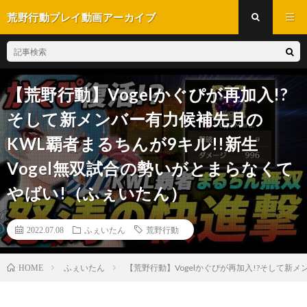
荒野行動プレイ動画アーカイブ
【荒野行動】Vogelかぐぴが再加入!?
そして新メンバー有力候補先月の
KWL覇者まるちんが9キル!!新生
Vogel無双試合の勢いがとまらなくて
やばい!（ふぇいたん）
2022.07.08
ふぇいたん
荒野行動
ふぇいたん
【荒野行動】Vogelかぐぴが再加入!?そして新
HOME