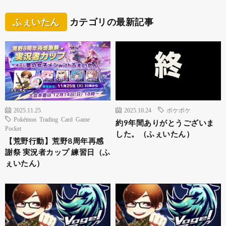
ふぇいたん
カテゴリの最新記事
2025.11.25
2025.10.24
ポケポケ
Pokémon Trading Card Game
約9年間ありがとうございま
Pocket
した。（ふぇいたん）
【荒野行動】荒野8周年再感
謝祭 実況者カップ 練習日（ふ
ぇいたん）