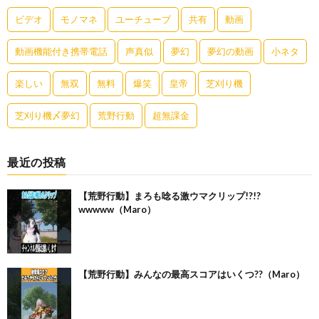
ビデオ
モノマネ
ユーチューブ
共有
動画
動画機能付き携帯電話
声真似
夢幻
夢幻の動画
小ネタ
楽しい
無双
無料
爆笑
皇帝
芝刈り機
芝刈り機〆夢幻
荒野行動
超無課金
最近の投稿
【荒野行動】まろも唸る激ウマクリップ!?!?
wwwww（Maro）
【荒野行動】みんなの最高スコアはいくつ??（Maro）