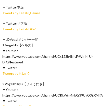
▼Twitter本垢
Tweets by FeitaN_Games
▼Twitterサブ垢
Tweets by FeitaN0426
▼αDVogelメンバー一覧
1.VogelHlz【ヘルズ】
▼Youtube
https://www.youtube.com/channel/UCx123b4KIyFrWIrI4_U-
DrQ/featured
▼Twitter
Tweets by H1zz_0
2.Vogel81Ryu【りゅうにき】
▼Youtube
https://www.youtube.com/channel/UCRkV6m4gb0r39UvO3EXMIiA
▼Twitter