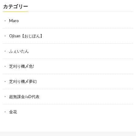
カテゴリー
Maro
Ojisan【おじぽん】
ふぇいたん
芝刈り機〆危!
芝刈り機〆夢幻
超無課金/αD代表
金花