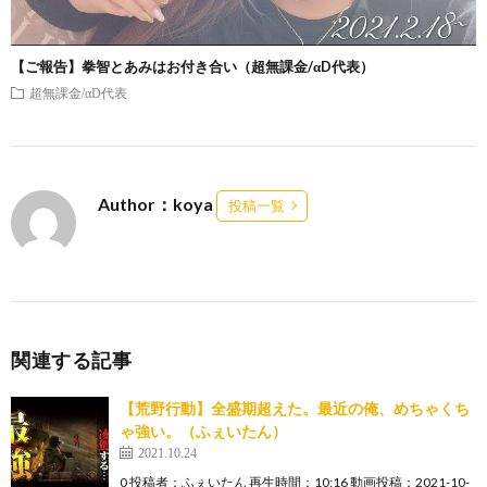
【ご報告】拳智とあみはお付き合い（超無課金/αD代表）
超無課金/αD代表
Author：koya
投稿一覧
関連する記事
【荒野行動】全盛期超えた。最近の俺、めちゃくち
ゃ強い。（ふぇいたん）
2021.10.24
0 投稿者：ふぇいたん 再生時間：10:16 動画投稿：2021-10-