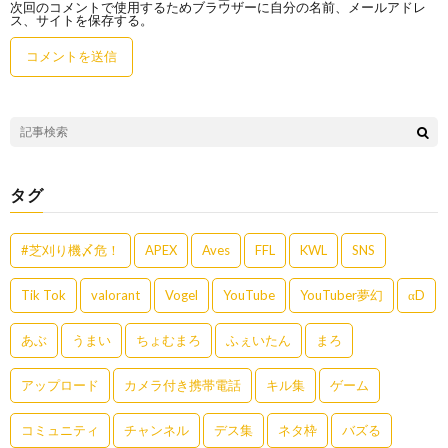
次回のコメントで使用するためブラウザーに自分の名前、メールアドレ
ス、サイトを保存する。
タグ
#芝刈り機〆危！
APEX
Aves
FFL
KWL
SNS
Tik Tok
valorant
Vogel
YouTube
YouTuber夢幻
αD
あぶ
うまい
ちょむまろ
ふぇいたん
まろ
アップロード
カメラ付き携帯電話
キル集
ゲーム
コミュニティ
チャンネル
デス集
ネタ枠
バズる