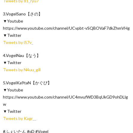
Tweets by 81_ryu7
3.VogelSano【さの】
▼Youtube
https://www.youtube.com/channel/UCvpbt-vSQBOVaF7dkZhmVHg
▼Twitter
Tweets by iS7v_
4.VogelNau【なう】
▼Twitter
Tweets by N4uu_gill
5.VogelKa9taN【かぐぴ】
▼Youtube
https://www.youtube.com/channel/UC4mvufWD3BqUkGD9ohDLlg
w
▼Twitter
Tweets by Kagr__
#ふぇいたん #αD #Vogel