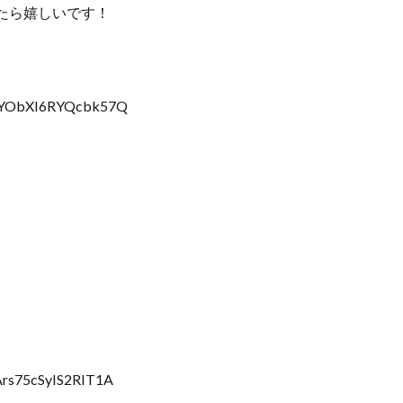
たら嬉しいです！
JBYObXI6RYQcbk57Q
Ars75cSyIS2RIT1A