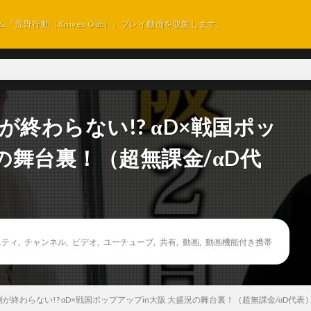
ム「荒野行動（Knives Out）」プレイ動画を収集します。
終わらない!? αD×戦国ポッ
の舞台裏！（超無課金/αD代
ニティ
,
チャンネル
,
ビデオ
,
ユーチューブ
,
共有
,
動画
,
動画機能付き携帯
が終わらない!? αD×戦国ポップアップin大阪 大盛況の舞台裏！（超無課金/αD代表