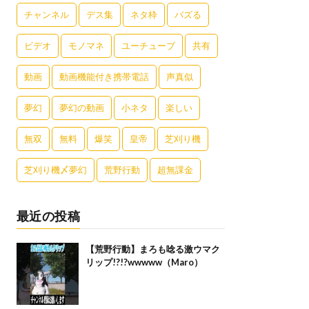
チャンネル
デス集
ネタ枠
バズる
ビデオ
モノマネ
ユーチューブ
共有
動画
動画機能付き携帯電話
声真似
夢幻
夢幻の動画
小ネタ
楽しい
無双
無料
爆笑
皇帝
芝刈り機
芝刈り機〆夢幻
荒野行動
超無課金
最近の投稿
【荒野行動】まろも唸る激ウマク
リップ!?!?wwwww（Maro）