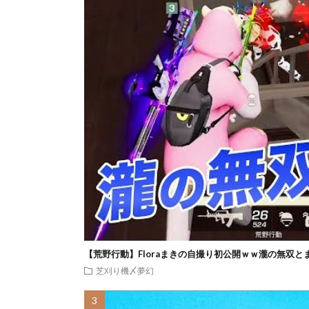
【荒野行動】Floraまきの自撮り初公開ｗｗ瀧の無双と
芝刈り機〆夢幻