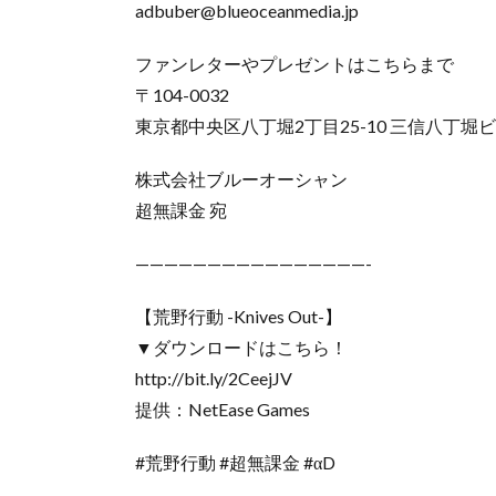
adbuber@blueoceanmedia.jp
ファンレターやプレゼントはこちらまで
〒104-0032
東京都中央区八丁堀2丁目25-10 三信八丁堀ビ
株式会社ブルーオーシャン
超無課金 宛
————————————————-
【荒野行動 -Knives Out-】
▼ダウンロードはこちら！
http://bit.ly/2CeejJV
提供：NetEase Games
#荒野行動 #超無課金 #αD