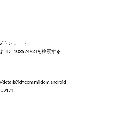
m」をダウンロード
D : 10367493｣を検索する
/details?id=com.mildom.android
809171