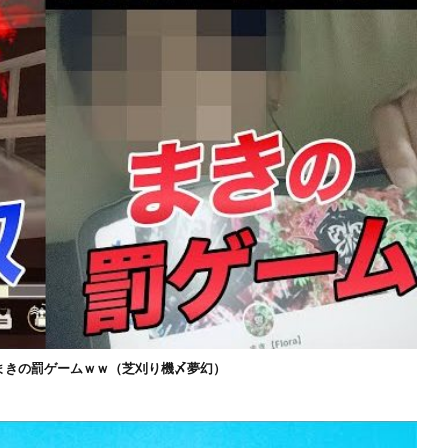
まきの罰ゲームｗｗ（芝刈り機〆夢幻）