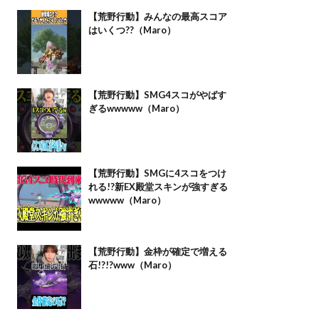
【荒野行動】みんなの最高スコア
はいくつ??（Maro）
【荒野行動】SMG4スコがやばす
ぎるwwwww（Maro）
【荒野行動】SMGに4スコをつけ
れる!?新EX殿堂スキンが強すぎる
wwwww（Maro）
【荒野行動】金枠が確定で増える
石!?!?www（Maro）