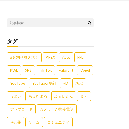
タグ
#芝刈り機〆危！
APEX
Aves
FFL
KWL
SNS
Tik Tok
valorant
Vogel
YouTube
YouTuber夢幻
αD
あぶ
うまい
ちょむまろ
ふぇいたん
まろ
アップロード
カメラ付き携帯電話
キル集
ゲーム
コミュニティ