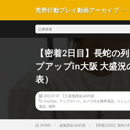
荒野行動プレイ動画アーカイブ
ゲー
【密着2日目】長蛇の列が
プアップin大阪 大盛況
表）
2022.07.07
超無課金/αD代表
YouTube
,
アップロード
,
カメラ付き携帯電話
,
コミュ
電話
,
無料
超無課金/αD代表
【密着2日目】長蛇の列
HOME