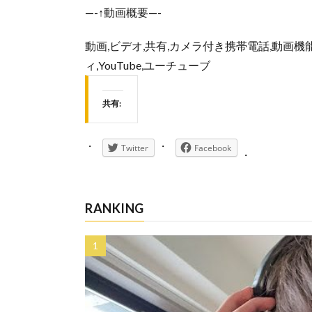
—-↑動画概要—-
動画,ビデオ,共有,カメラ付き携帯電話,動画機
ィ,YouTube,ユーチューブ
共有:
Twitter
Facebook
RANKING