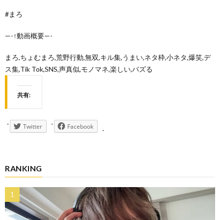
#まろ
—-↑動画概要—-
まろ,ちょむまろ,荒野行動,無双,キル集,うまい,ネタ枠,小ネタ,爆笑,デ
ス集,Tik Tok,SNS,声真似,モノマネ,楽しい,バズる
共有:
Twitter
Facebook
RANKING