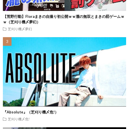
【荒野行動】Floraまきの自撮り初公開ｗｗ瀧の無双とまきの罰ゲームｗ
ｗ（芝刈り機〆夢幻）
芝刈り機〆夢幻
『Absolute』（芝刈り機〆危!）
芝刈り機〆危!