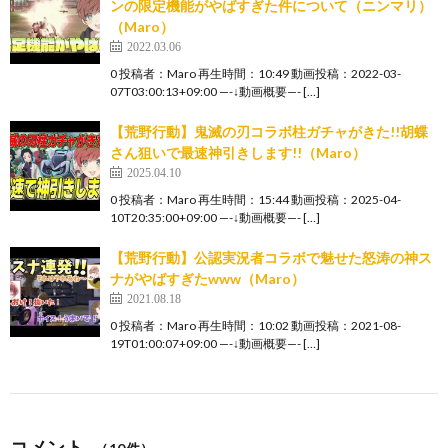
ンの限定機能がやばすぎた件について（ニンマリ）
（Maro）
2022.03.06
0 投稿者：Maro 再生時間：10:49 動画投稿：2022-03-
07T03:00:13+09:00 —-↓動画概要—- […]
【荒野行動】鬼滅の刃コラボ柱ガチャがきた!!胡蝶
さん狙いで最速神引きします!!（Maro）
2025.04.10
0 投稿者：Maro 再生時間：15:44 動画投稿：2025-04-
10T20:35:00+09:00 —-↓動画概要—- […]
【荒野行動】公認実況者コラボで魅せた怒涛の神ス
ナがやばすぎたwww（Maro）
2021.08.18
0 投稿者：Maro 再生時間：10:02 動画投稿：2021-08-
19T01:00:07+09:00 —-↓動画概要—- […]
コメント