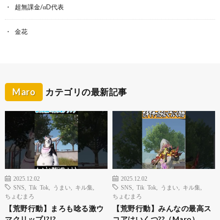
超無課金/αD代表
金花
Maro
カテゴリの最新記事
2025.12.02
2025.12.02
SNS
,
Tik Tok
,
うまい
,
キル集
,
SNS
,
Tik Tok
,
うまい
,
キル集
,
ちょむまろ
ちょむまろ
【荒野行動】まろも唸る激ウ
【荒野行動】みんなの最高ス
マクリップ!?!?
コアはいくつ??（Maro）