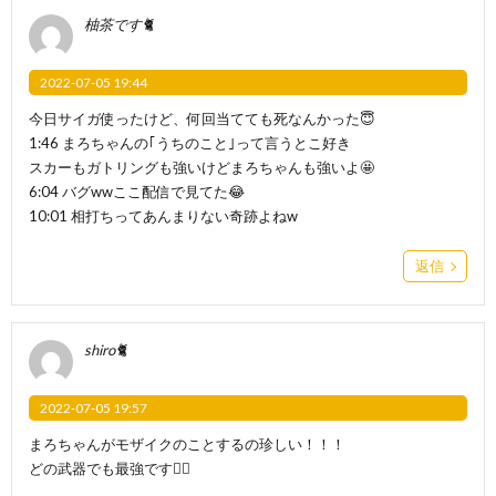
柚茶です🐈
2022-07-05 19:44
今日サイガ使ったけど、何回当てても死なんかった😇
1:46 まろちゃんの｢うちのこと｣って言うとこ好き
スカーもガトリングも強いけどまろちゃんも強いよ🤩
6:04 バグwwここ配信で見てた😂
10:01 相打ちってあんまりない奇跡よねw
返信
shiro🐈
2022-07-05 19:57
まろちゃんがモザイクのことするの珍しい！！！
どの武器でも最強です👍🏻