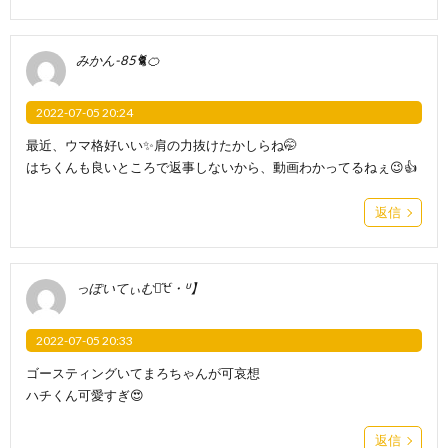
みかん-85🐈️🍊
2022-07-05 20:24
最近、ウマ格好いい✨肩の力抜けたかしらね🤭
はちくんも良いところで返事しないから、動画わかってるねぇ😉👍️
返信
っぽいてぃむ【̋੯・ᓑ】
2022-07-05 20:33
ゴースティングいてまろちゃんが可哀想
ハチくん可愛すぎ😍
返信