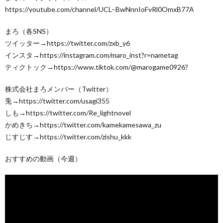
https://youtube.com/channel/UCL–BwNnnIoFvRl0OmxB77A
まろ（各SNS）
ツイッター→https://twitter.com/zxb_y6
インスタ→https://instagram.com/maro_inst?r=nametag
ティクトック→https://www.tiktok.com/@marogame0926?
株式会社まろメンバー（Twitter）
兎→https://twitter.com/usagi355
しも→https://twitter.com/Re_lightnovel
かめきち→https://twitter.com/kamekamesawa_zu
じすじす→https://twitter.com/zishu_kkk
おすすめの動画（今週）