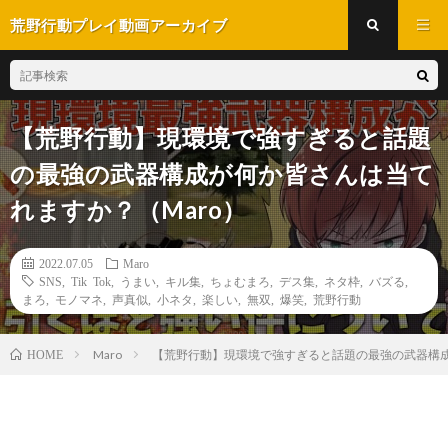
荒野行動プレイ動画アーカイブ
【荒野行動】現環境で強すぎると話題
の最強の武器構成が何か皆さんは当て
れますか？（Maro）
2022.07.05
Maro
SNS
,
Tik Tok
,
うまい
,
キル集
,
ちょむまろ
,
デス集
,
ネタ枠
,
バズる
,
まろ
,
モノマネ
,
声真似
,
小ネタ
,
楽しい
,
無双
,
爆笑
,
荒野行動
Maro
【荒野行動】現環境で強すぎると話題の最強の武器構成
HOME