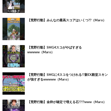
【荒野行動】みんなの最高スコアはいくつ??（Maro）
【荒野行動】SMG4スコがやばすぎる
wwwww（Maro）
【荒野行動】SMGに4スコをつけれる!?新EX殿堂スキン
が強すぎるwwwww（Maro）
【荒野行動】金枠が確定で増える石!?!?www（Maro）