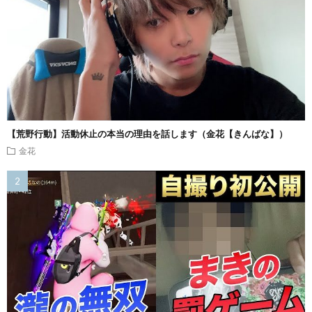
【荒野行動】活動休止の本当の理由を話します（金花【きんばな】）
金花