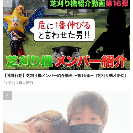
【荒野行動】芝刈り機メンバー紹介動画 〜第16弾〜（芝刈り機〆夢幻）
芝刈り機〆夢幻