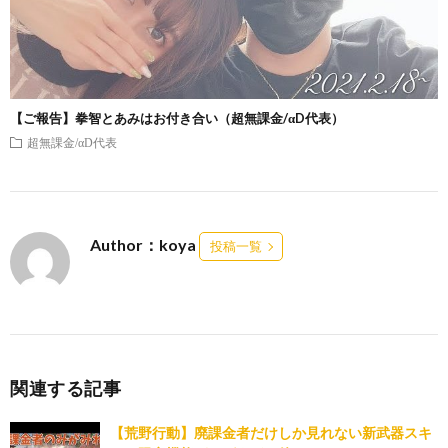
【ご報告】拳智とあみはお付き合い（超無課金/αD代表）
超無課金/αD代表
Author：koya
投稿一覧
関連する記事
【荒野行動】廃課金者だけしか見れない新武器スキ