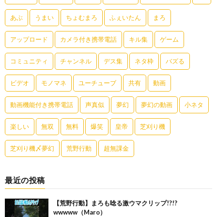
あぶ
うまい
ちょむまろ
ふぇいたん
まろ
アップロード
カメラ付き携帯電話
キル集
ゲーム
コミュニティ
チャンネル
デス集
ネタ枠
バズる
ビデオ
モノマネ
ユーチューブ
共有
動画
動画機能付き携帯電話
声真似
夢幻
夢幻の動画
小ネタ
楽しい
無双
無料
爆笑
皇帝
芝刈り機
芝刈り機〆夢幻
荒野行動
超無課金
最近の投稿
【荒野行動】まろも唸る激ウマクリップ!?!?
wwwww（Maro）