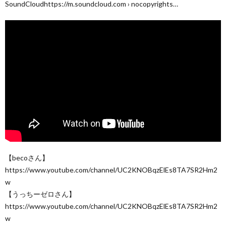
SoundCloudhttps://m.soundcloud.com › nocopyrights…
【becoさん】
https://www.youtube.com/channel/UC2KNOBqzElEs8TA7SR2Hm2
w
【うっちーゼロさん】
https://www.youtube.com/channel/UC2KNOBqzElEs8TA7SR2Hm2
w