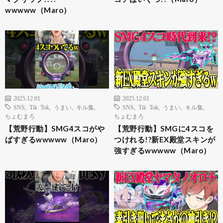
wwwww（Maro）
2025.12.01
2025.12.01
SNS
,
Tik Tok
,
うまい
,
キル集
,
SNS
,
Tik Tok
,
うまい
,
キル集
,
ちょむまろ
ちょむまろ
【荒野行動】SMG4スコがや
【荒野行動】SMGに4スコを
ばすぎるwwwww（Maro）
つけれる!?新EX殿堂スキンが
強すぎるwwwww（Maro）