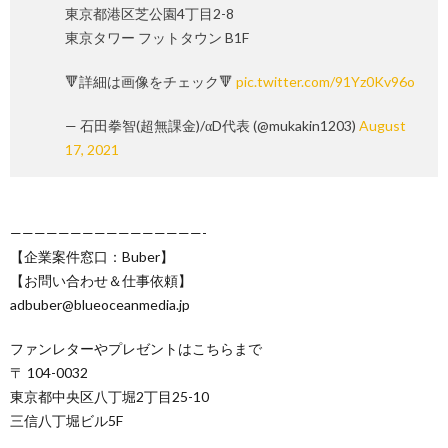
東京都港区芝公園4丁目2-8
東京タワー フットタウン B1F
🔻詳細は画像をチェック🔻
pic.twitter.com/91Yz0Kv96o
— 石田拳智(超無課金)/αD代表 (@mukakin1203)
August
17, 2021
————————————————-
【企業案件窓口：Buber】
【お問い合わせ＆仕事依頼】
adbuber@blueoceanmedia.jp
ファンレターやプレゼントはこちらまで
〒 104-0032
東京都中央区八丁堀2丁目25-10
三信八丁堀ビル5F