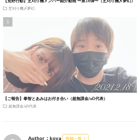
【荒野行動】芝刈り機メンバー紹介動画 〜第16弾〜（芝刈り機〆夢幻）
芝刈り機〆夢幻
【ご報告】拳智とあみはお付き合い（超無課金/αD代表）
超無課金/αD代表
Author：koya
投稿一覧