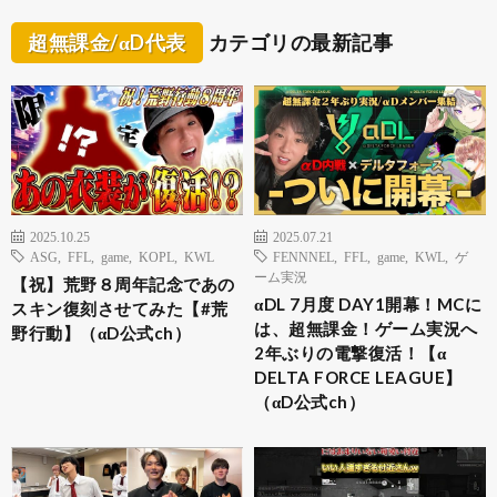
超無課金/αD代表
カテゴリの最新記事
2025.10.25
2025.07.21
ASG
,
FFL
,
game
,
KOPL
,
KWL
FENNNEL
,
FFL
,
game
,
KWL
,
ゲ
ーム実況
【祝】荒野８周年記念であの
αDL 7月度 DAY1開幕！MCに
スキン復刻させてみた【#荒
は、超無課金！ゲーム実況へ
野行動】（αD公式ch）
2年ぶりの電撃復活！【α
DELTA FORCE LEAGUE】
（αD公式ch）