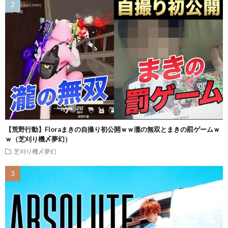
【荒野行動】Floraまきの自撮り初公開ｗｗ瀧の無双とまきの罰ゲームｗ
ｗ（芝刈り機〆夢幻）
芝刈り機〆夢幻