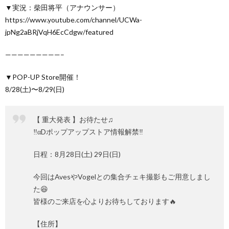
▼実況：柴田将平（アナウンサー）
https://www.youtube.com/channel/UCWa-
jpNg2aBRjVqH6EcCdgw/featured
—————————–
▼POP-UP Store開催！
8/28(土)〜8/29(日)
【 重大発表 】お待たせ♫
‼️αDポップアップストア情報解禁‼️
日程：8月28日(土) 29日(日)
今回はAvesやVogelとの集合チェキ撮影もご用意しまし
た😆
皆様のご来店を心よりお待ちしております🔥
【住所】