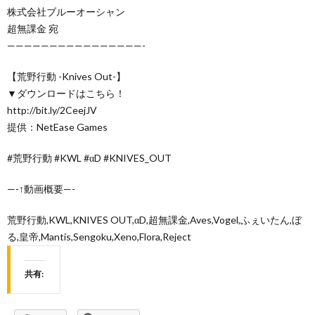
株式会社ブルーオーシャン
超無課金 宛
————————————————-
【荒野行動 -Knives Out-】
▼ダウンロードはこちら！
http://bit.ly/2CeejJV
提供：NetEase Games
#荒野行動 #KWL #αD #KNIVES_OUT
—-↑動画概要—-
荒野行動,KWL,KNIVES OUT,αD,超無課金,Aves,Vogel,ふぇいたん,ぼ
る,皇帝,Mantis,Sengoku,Xeno,Flora,Reject
共有: