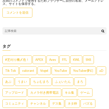
次回のコメントで使用するためブラウザーに自分の名前、メールアドレ
ス、サイトを保存する。
タグ
#芝刈り機〆危！
APEX
Aves
FFL
KWL
SNS
Tik Tok
valorant
Vogel
YouTube
YouTuber夢幻
αD
あぶ
うまい
ちょむまろ
ふぇいたん
まろ
アップロード
カメラ付き携帯電話
キル集
ゲーム
コミュニティ
チャンネル
デス集
ネタ枠
バズる