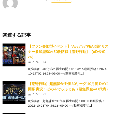
関連する記事
【ファン参加型イベント】”Aves”vs”PEAK部”リス
ナー参加型50vs50攻防戦【荒野行動】（αD公式
ch）
2024.10.14
0 投稿者：αD公式ch 再生時間：01:03:16 動画投稿：2024-
10-15T05:14:53+09:00 —-↓動画概要R[…]
【荒野行動】超無課金主催 30リーグ 10月度 DAY4
開幕 実況：ぼの＆でぃふぇあ（超無課金/αD代表）
2022.10.27
0 投稿者：超無課金/αD代表 再生時間：00:00 動画投稿：
2022-10-28T04:56:16+09:00 —-↓動画概要R[…]