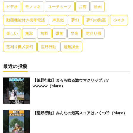
ビデオ
モノマネ
ユーチューブ
共有
動画
動画機能付き携帯電話
声真似
夢幻
夢幻の動画
小ネタ
楽しい
無双
無料
爆笑
皇帝
芝刈り機
芝刈り機〆夢幻
荒野行動
超無課金
最近の投稿
【荒野行動】まろも唸る激ウマクリップ!?!?
wwwww（Maro）
【荒野行動】みんなの最高スコアはいくつ??（Maro）