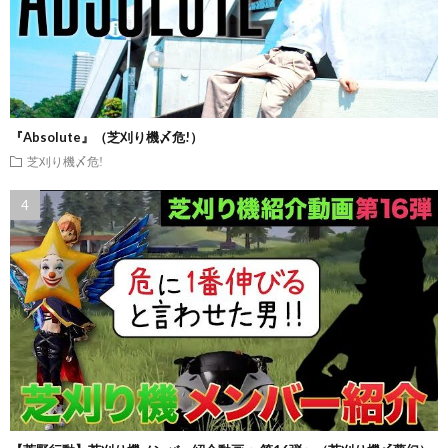
『Absolute』（芝刈り機〆危!）
芝刈り機〆危!