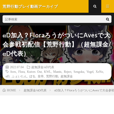
荒野行動プレイ動画アーカイブ
αD加入？FloraろうがついにAvesで大
会参戦初配信【荒野行動】（超無課金/
αD代表）
2022.07.04
超無課金/αD代表
Aves
,
Flora
,
Knives Out
,
KWL
,
Mantis
,
Reject
,
Sengoku
,
Vogel
,
XeNo
,
αD
,
ふぇいたん
,
ぼる
,
皇帝
,
荒野行動
,
超無課金
超無課金/αD代表
αD加入？FloraろうがついにAvesで大会
HOME