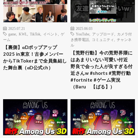
2025.07.21
2025.06.03
game
,
KWL
,
TikTok
,
イベント
,
ゲ
YouTube
,
アップロード
,
カメラ付
ーム
き携帯電話
,
コミュニティ
,
チャンネ
ル
【裏側】αDポップアップ
【荒野行動】今の荒野界隈に
2025 in東京！古参メンバー
はあまりいない可愛い付近
からTikTokerまで全員集結し
野良で会った人が良すぎる付
た舞台裏（αD公式ch）
近さんw #shorts #荒野行動
#fortnite #ゲーム実況
（Baru 【ばる】）