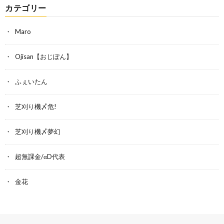
カテゴリー
Maro
Ojisan【おじぽん】
ふぇいたん
芝刈り機〆危!
芝刈り機〆夢幻
超無課金/αD代表
金花