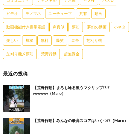
ビデオ
モノマネ
ユーチューブ
共有
動画
動画機能付き携帯電話
声真似
夢幻
夢幻の動画
小ネタ
楽しい
無双
無料
爆笑
皇帝
芝刈り機
芝刈り機〆夢幻
荒野行動
超無課金
最近の投稿
【荒野行動】まろも唸る激ウマクリップ!?!?
wwwww（Maro）
【荒野行動】みんなの最高スコアはいくつ??（Maro）