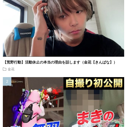
【荒野行動】活動休止の本当の理由を話します（金花【きんばな】）
金花