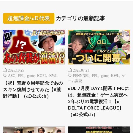
超無課金/αD代表
カテゴリの最新記事
2025.10.25
2025.07.21
ASG
,
FFL
,
game
,
KOPL
,
KWL
FENNNEL
,
FFL
,
game
,
KWL
,
ゲ
ーム実況
【祝】荒野８周年記念であの
αDL 7月度 DAY1開幕！MCに
スキン復刻させてみた【#荒
は、超無課金！ゲーム実況へ
野行動】（αD公式ch）
2年ぶりの電撃復活！【α
DELTA FORCE LEAGUE】
（αD公式ch）