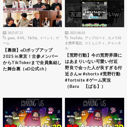
2025.07.21
2025.06.03
game
,
KWL
,
TikTok
,
イベント
,
ゲ
YouTube
,
アップロード
,
カメラ付
ーム
き携帯電話
,
コミュニティ
,
チャンネ
ル
【裏側】αDポップアップ
【荒野行動】今の荒野界隈に
2025 in東京！古参メンバー
はあまりいない可愛い付近
からTikTokerまで全員集結し
野良で会った人が良すぎる付
た舞台裏（αD公式ch）
近さんw #shorts #荒野行動
#fortnite #ゲーム実況
（Baru 【ばる】）