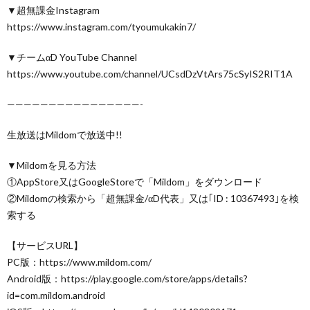
▼超無課金Instagram
https://www.instagram.com/tyoumukakin7/
▼チームαD YouTube Channel
https://www.youtube.com/channel/UCsdDzVtArs75cSyIS2RIT1A
————————————————-
生放送はMildomで放送中!!
▼Mildomを見る方法
①AppStore又はGoogleStoreで「Mildom」をダウンロード
②Mildomの検索から「超無課金/αD代表」又は｢ID : 10367493｣を検
索する
【サービスURL】
PC版：https://www.mildom.com/
Android版：https://play.google.com/store/apps/details?
id=com.mildom.android