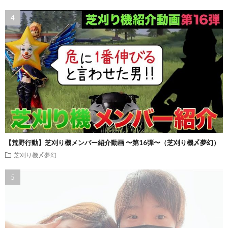
【荒野行動】芝刈り機メンバー紹介動画 〜第16弾〜（芝刈り機〆夢幻）
芝刈り機〆夢幻