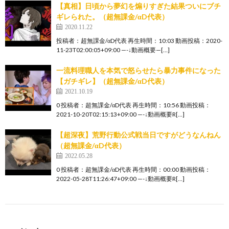
【真相】日頃から夢幻を煽りすぎた結果ついにブチ
ギレられた。（超無課金/αD代表）
2020.11.22
投稿者：超無課金/αD代表 再生時間：10:03 動画投稿：2020-
11-23T02:00:05+09:00 —-↓動画概要—[…]
一流料理職人を本気で怒らせたら暴力事件になった
【ガチギレ】（超無課金/αD代表）
2021.10.19
0 投稿者：超無課金/αD代表 再生時間：10:56 動画投稿：
2021-10-20T02:15:13+09:00 —-↓動画概要R[…]
【超深夜】荒野行動公式戦当日ですがどうなんねん
（超無課金/αD代表）
2022.05.28
0 投稿者：超無課金/αD代表 再生時間：00:00 動画投稿：
2022-05-28T11:26:47+09:00 —-↓動画概要R[…]