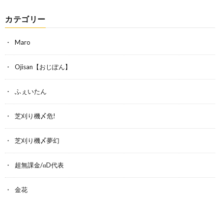
カテゴリー
Maro
Ojisan【おじぽん】
ふぇいたん
芝刈り機〆危!
芝刈り機〆夢幻
超無課金/αD代表
金花