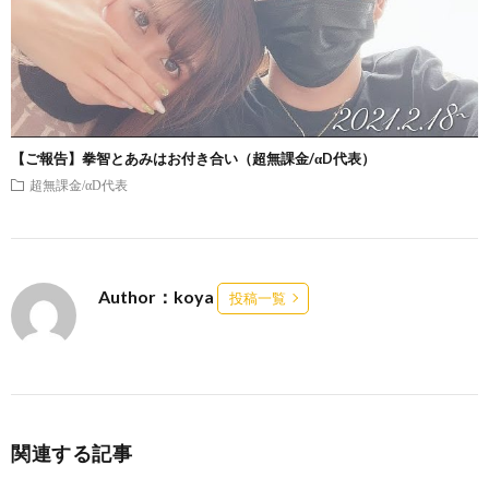
【ご報告】拳智とあみはお付き合い（超無課金/αD代表）
超無課金/αD代表
Author：koya
投稿一覧
関連する記事