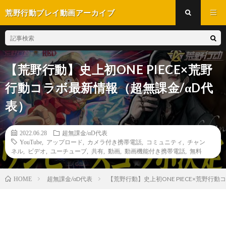
荒野行動プレイ動画アーカイブ
【荒野行動】史上初ONE PIECE×荒野
行動コラボ最新情報（超無課金/αD代
表）
2022.06.28
超無課金/αD代表
YouTube
,
アップロード
,
カメラ付き携帯電話
,
コミュニティ
,
チャン
ネル
,
ビデオ
,
ユーチューブ
,
共有
,
動画
,
動画機能付き携帯電話
,
無料
超無課金/αD代表
【荒野行動】史上初ONE PIECE×荒野行
HOME