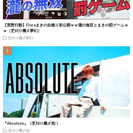
【荒野行動】Floraまきの自撮り初公開ｗｗ瀧の無双とまきの罰ゲームｗ
ｗ（芝刈り機〆夢幻）
芝刈り機〆夢幻
『Absolute』（芝刈り機〆危!）
芝刈り機〆危!