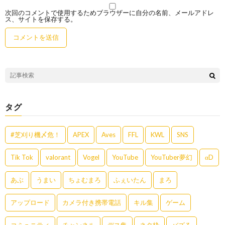
次回のコメントで使用するためブラウザーに自分の名前、メールアドレ
ス、サイトを保存する。
タグ
#芝刈り機〆危！
APEX
Aves
FFL
KWL
SNS
Tik Tok
valorant
Vogel
YouTube
YouTuber夢幻
αD
あぶ
うまい
ちょむまろ
ふぇいたん
まろ
アップロード
カメラ付き携帯電話
キル集
ゲーム
コミュニティ
チャンネル
デス集
ネタ枠
バズる