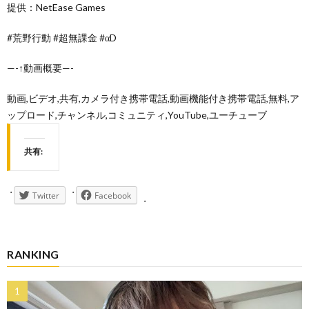
提供：NetEase Games
#荒野行動 #超無課金 #αD
—-↑動画概要—-
動画,ビデオ,共有,カメラ付き携帯電話,動画機能付き携帯電話,無料,ア
ップロード,チャンネル,コミュニティ,YouTube,ユーチューブ
共有:
Twitter
Facebook
RANKING